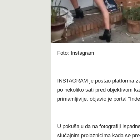
t
Foto: Instagram
INSTAGRAM je postao platforma za s
po nekoliko sati pred objektivom kam
primamljivije, objavio je portal “Inde
U pokušaju da na fotografiji ispadn
slučajnim prolaznicima kada se pred