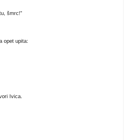
tu, šmrc!”
 opet upita:
ori Ivica.