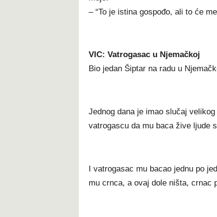
– “To je istina gospođo, ali to će m
VIC: Vatrogasac u Njemačkoj
Bio jedan Šiptar na radu u Njemačk
Jednog dana je imao slučaj velikog
vatrogascu da mu baca žive ljude sa
I vatrogasac mu bacao jednu po je
mu crnca, a ovaj dole ništa, crnac p