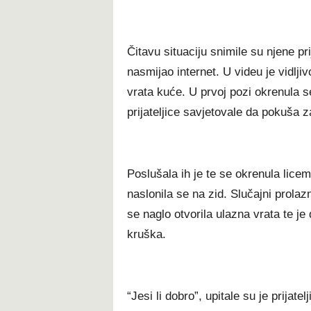
Čitavu situaciju snimile su njene prij
nasmijao internet. U videu je vidlji
vrata kuće. U prvoj pozi okrenula se
prijateljice savjetovale da pokuša 
Poslušala ih je te se okrenula licem
naslonila se na zid. Slučajni prolaz
se naglo otvorila ulazna vrata te je
kruška.
“Jesi li dobro”, upitale su je prijate