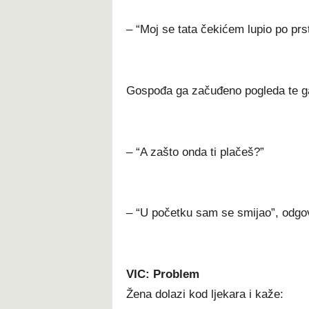
– “Moj se tata čekićem lupio po prs
Gospođa ga začuđeno pogleda te ga
– “A zašto onda ti plačeš?”
– “U početku sam se smijao”, odgov
VIC: Problem
Žena dolazi kod ljekara i kaže: