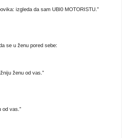
povika: izgleda da sam UBl0 MOTORISTU.”
eda se u ženu pored sebe:
žniju ženu od vas.”
u od vas.”