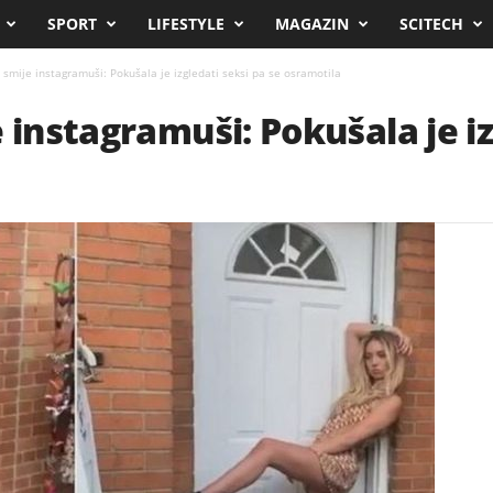
SPORT
LIFESTYLE
MAGAZIN
SCITECH
 smije instagramuši: Pokušala je izgledati seksi pa se osramotila
 instagramuši: Pokušala je iz