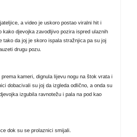
ateljice, a video je uskoro postao viralni hit i
vo kako djevojka zavodljivo pozira ispred ulaznih
 tako da joj je skoro ispala stražnjica pa su joj
zauzeti drugu pozu.
 prema kameri, dignula lijevu nogu na štok vrata i
nici dobacivali su joj da izgleda odlično, a onda su
 djevojka izgubila ravnotežu i pala na pod kao
ljice dok su se prolaznici smijali.