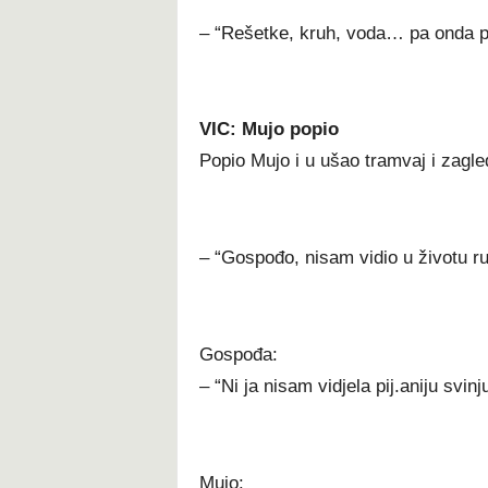
– “Rešetke, kruh, voda… pa onda 
VIC: Mujo popio
Popio Mujo i u ušao tramvaj i zagl
– “Gospođo, nisam vidio u životu ru
Gospođa:
– “Ni ja nisam vidjela pij.aniju svinj
Mujo: