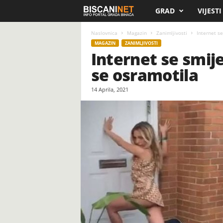
GRAD
VIJESTI
B
i
Naslovnica
Magazin
Zanimljivosti
Internet se
MAGAZIN
ZANIMLJIVOSTI
Internet se smije
s
se osramotila
c
14 Aprila, 2021
a
n
i
.
n
e