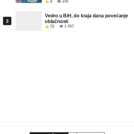
8
👁 245
Vedro u BiH, do kraja dana povećanje
3
oblačnosti
52
👁 1.407