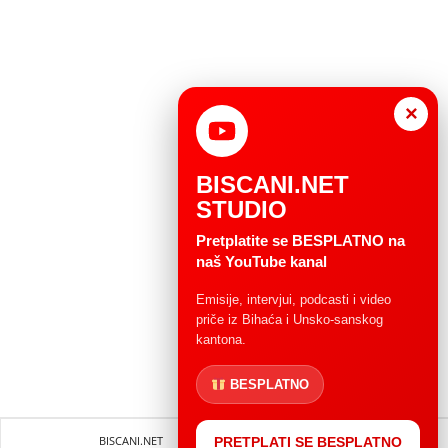
×
BISCANI.NET
STUDIO
Pretplatite se BESPLATNO na
naš YouTube kanal
Emisije, intervjui, podcasti i video
priče iz Bihaća i Unsko-sanskog
kantona.
BESPLATNO
BISCANI.NET
Impressum
Uvjeti korištenja
PRETPLATI SE BESPLATNO