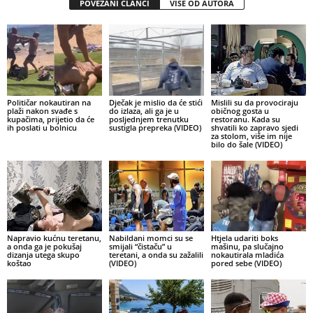
POVEZANI ČLANCI
VIŠE OD AUTORA
Političar nokautiran na
Dječak je mislio da će stići
Mislili su da provociraju
plaži nakon svađe s
do izlaza, ali ga je u
običnog gosta u
kupačima, prijetio da će
posljednjem trenutku
restoranu. Kada su
ih poslati u bolnicu
sustigla prepreka (VIDEO)
shvatili ko zapravo sjedi
za stolom, više im nije
bilo do šale (VIDEO)
Napravio kućnu teretanu,
Nabildani momci su se
Htjela udariti boks
a onda ga je pokušaj
smijali “čistaču” u
mašinu, pa slučajno
dizanja utega skupo
teretani, a onda su zažalili
nokautirala mladića
koštao
(VIDEO)
pored sebe (VIDEO)