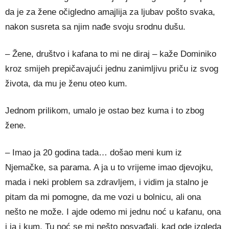
da je za žene očigledno amajlija za ljubav pošto svaka,
nakon susreta sa njim nađe svoju srodnu dušu.
– Žene, društvo i kafana to mi ne diraj – kaže Dominiko
kroz smijeh prepičavajući jednu zanimljivu priču iz svog
života, da mu je ženu oteo kum.
Jednom prilikom, umalo je ostao bez kuma i to zbog
žene.
– Imao ja 20 godina tada… došao meni kum iz
Njemačke, sa parama. A ja u to vrijeme imao djevojku,
mada i neki problem sa zdravljem, i vidim ja stalno je
pitam da mi pomogne, da me vozi u bolnicu, ali ona
nešto ne može. I ajde odemo mi jednu noć u kafanu, ona
i ja i kum. Tu noć se mi nešto posvađali, kad ode izgleda