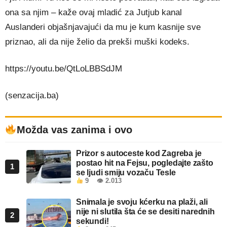
ona sa njim – kaže ovaj mladić za Jutjub kanal
Auslanderi objašnjavajući da mu je kum kasnije sve
priznao, ali da nije želio da prekši muški kodeks.
https://youtu.be/QtLoLBBSdJM
(senzacija.ba)
Možda vas zanima i ovo
Prizor s autoceste kod Zagreba je
postao hit na Fejsu, pogledajte zašto
1
se ljudi smiju vozaču Tesle
9
👁 2.013
Snimala je svoju kćerku na plaži, ali
nije ni slutila šta će se desiti narednih
2
sekundi!