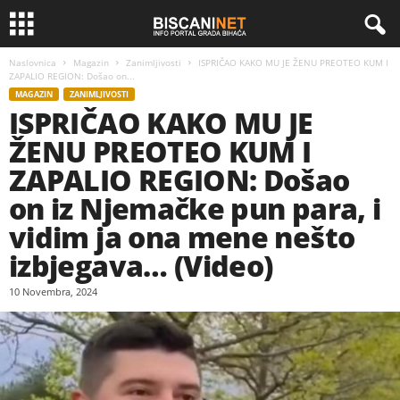
Naslovnica
Magazin
Zanimljivosti
ISPRIČAO KAKO MU JE ŽENU PREOTEO KUM I
ZAPALIO REGION: Došao on...
MAGAZIN
ZANIMLJIVOSTI
ISPRIČAO KAKO MU JE
ŽENU PREOTEO KUM I
ZAPALIO REGION: Došao
on iz Njemačke pun para, i
vidim ja ona mene nešto
izbjegava… (Video)
10 Novembra, 2024