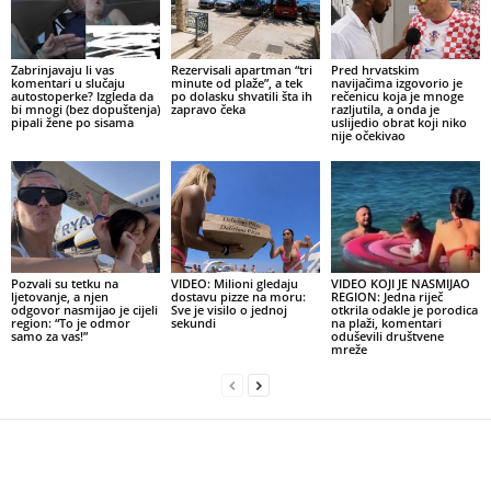
Zabrinjavaju li vas
Rezervisali apartman “tri
Pred hrvatskim
komentari u slučaju
minute od plaže”, a tek
navijačima izgovorio je
autostoperke? Izgleda da
po dolasku shvatili šta ih
rečenicu koja je mnoge
bi mnogi (bez dopuštenja)
zapravo čeka
razljutila, a onda je
pipali žene po sisama
uslijedio obrat koji niko
nije očekivao
Pozvali su tetku na
VIDEO: Milioni gledaju
VIDEO KOJI JE NASMIJAO
ljetovanje, a njen
dostavu pizze na moru:
REGION: Jedna riječ
odgovor nasmijao je cijeli
Sve je visilo o jednoj
otkrila odakle je porodica
region: “To je odmor
sekundi
na plaži, komentari
samo za vas!”
oduševili društvene
mreže