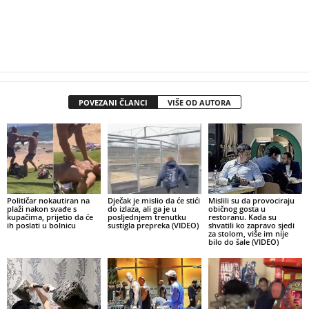
POVEZANI ČLANCI
VIŠE OD AUTORA
Političar nokautiran na
Dječak je mislio da će stići
Mislili su da provociraju
plaži nakon svađe s
do izlaza, ali ga je u
običnog gosta u
kupačima, prijetio da će
posljednjem trenutku
restoranu. Kada su
ih poslati u bolnicu
sustigla prepreka (VIDEO)
shvatili ko zapravo sjedi
za stolom, više im nije
bilo do šale (VIDEO)