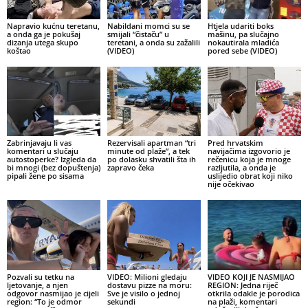
Napravio kućnu teretanu,
Nabildani momci su se
Htjela udariti boks
a onda ga je pokušaj
smijali “čistaču” u
mašinu, pa slučajno
dizanja utega skupo
teretani, a onda su zažalili
nokautirala mladića
koštao
(VIDEO)
pored sebe (VIDEO)
Zabrinjavaju li vas
Rezervisali apartman “tri
Pred hrvatskim
komentari u slučaju
minute od plaže”, a tek
navijačima izgovorio je
autostoperke? Izgleda da
po dolasku shvatili šta ih
rečenicu koja je mnoge
bi mnogi (bez dopuštenja)
zapravo čeka
razljutila, a onda je
pipali žene po sisama
uslijedio obrat koji niko
nije očekivao
Pozvali su tetku na
VIDEO: Milioni gledaju
VIDEO KOJI JE NASMIJAO
ljetovanje, a njen
dostavu pizze na moru:
REGION: Jedna riječ
odgovor nasmijao je cijeli
Sve je visilo o jednoj
otkrila odakle je porodica
region: “To je odmor
sekundi
na plaži, komentari