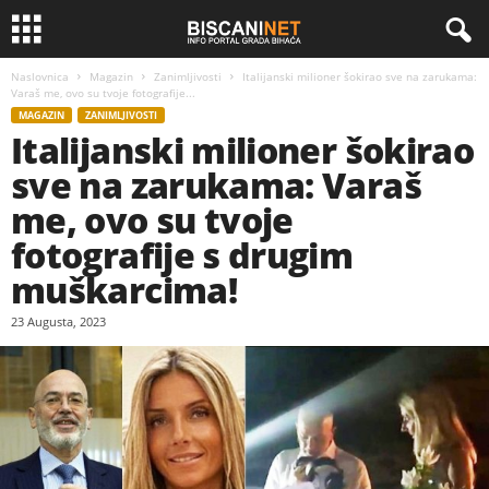
Naslovnica
Magazin
Zanimljivosti
Italijanski milioner šokirao sve na zarukama:
Varaš me, ovo su tvoje fotografije...
MAGAZIN
ZANIMLJIVOSTI
Italijanski milioner šokirao
sve na zarukama: Varaš
me, ovo su tvoje
fotografije s drugim
muškarcima!
23 Augusta, 2023