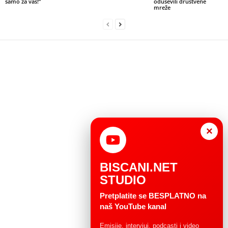
samo za vas!”
oduševili društvene
mreže
×
BISCANI.NET
STUDIO
Pretplatite se BESPLATNO na
naš YouTube kanal
Emisije, intervjui, podcasti i video