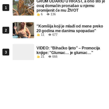
GROM UDARIO U HRAST, a ono što je
ovaj domaćin pronašao u njemu
1
promijenit će mu ŽIVOT
6
👁 136
“Komšija koji je mlađi od mene preko
2
20 godina me danima spopadao”
11
👁 677
VIDEO: “Bihaćko ljeto” – Promocija
3
knjige: “Glumac… je glumac…”
21
👁 666