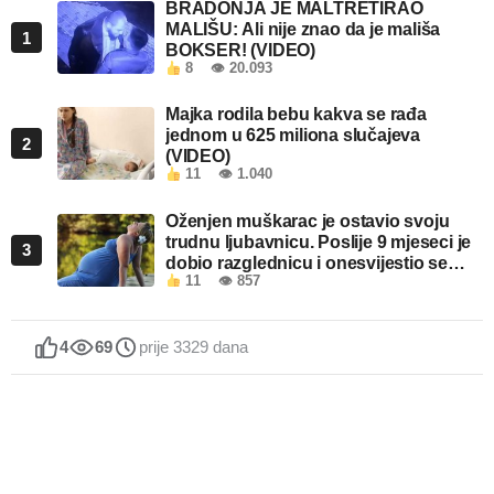
BRADONJA JE MALTRETIRAO
MALIŠU: Ali nije znao da je mališa
1
BOKSER! (VIDEO)
8
👁 20.093
Majka rodila bebu kakva se rađa
jednom u 625 miliona slučajeva
2
(VIDEO)
11
👁 1.040
Oženjen muškarac je ostavio svoju
trudnu ljubavnicu. Poslije 9 mjeseci je
3
dobio razglednicu i onesvijestio se
11
👁 857
kada je pročitao šta piše!
4
69
prije 3329 dana