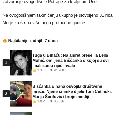
zatvaranje ovogodišnje Potrage za kraljicom Une.
Na ovogodišnjem takmičenju ukupno je ulovoljeno 31 riba
što je za 6 riba više nego prethodne godine.
Najčitanije zadnjih 7 dana
Tuga u Bihaću: Na ahiret preselila Lejla
Muhić, omiljena Bišćanka o kojoj su svi
1
imali samo riječi hvale
3.313 👁 94.288
Bišćanka Elhana osvojila društvene
mreže: Njene snimke dijele Toni Cetinski,
2
Marija Šerifović i brojni mediji
3.054 👁 85.026