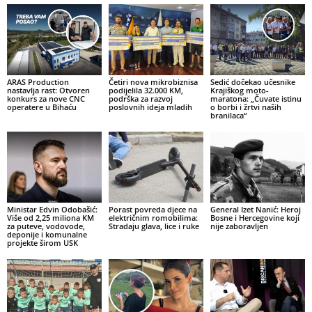
ARAS Production
Četiri nova mikrobiznisa
Sedić dočekao učesnike
nastavlja rast: Otvoren
podijelila 32.000 KM,
Krajiškog moto-
konkurs za nove CNC
podrška za razvoj
maratona: „Čuvate istinu
operatere u Bihaću
poslovnih ideja mladih
o borbi i žrtvi naših
branilaca“
Ministar Edvin Odobašić:
Porast povreda djece na
General Izet Nanić: Heroj
Više od 2,25 miliona KM
električnim romobilima:
Bosne i Hercegovine koji
za puteve, vodovode,
Stradaju glava, lice i ruke
nije zaboravljen
deponije i komunalne
projekte širom USK