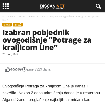
Naslovnica
Grad
Bihać
Izabran pobjednik ovogodišnje “Potrage za kraljicom
Une”
GRAD
BIHAĆ
Izabran pobjednik
ovogodišnje “Potrage za
kraljicom Une”
26 Juna, 2017
4
69
prije 3329 dana
Ovogodišnja Potraga za kraljicom Une je danas i
završila. Nakon 2 dana takmičenja danas je u restoranu
Alga održano i proglašenje najboljih takmičara kao i