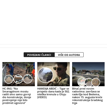
POVEZANI ČLANCI
VIŠE OD AUTORA
HC-ING: “Na
HAMDIJA ABDIĆ – Tigar se
Bihać pred novim
Smaragdnom mostu
prisjetio dana kada je 502.
radovima: završava se
radili smo samo gornji
viteška krenula u Oluju
raskrižje kod Bedema,
dio konstrukcije, donje
(VIDEO)
nakon 15. augusta kreće
postrojenje nije bilo
rekonstrukcija Gradskog
predmet ugovora”
trga