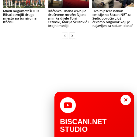
Mladi nogometaši OFK
Bišćanka Elhana osvojila
Dva mjeseca nakon
Bihać osvojili drugo
društvene mreže: Njene
emisije na BiscaniNET-u:
mjesto na turniru na
snimke dijele Toni
Sedić poručio „Još
Izačiću
Cetinski, Marija Šerifović i
čekamo odgovor koji je
brojni mediji
najavljen za sedam dana“
×
BISCANI.NET
STUDIO