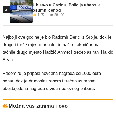
Ubistvo u Cazinu: Policija uhapsila
3
osumnjičenog
1.251 👁 38.108
Najbolji ove godine je bio Radomir Đerić iz Srbije, dok je
drugo i treće mjesto pripalo domaćim takmičarima,
tačnije drugo mjesto Hadžić Ahmet i trećeplasirani Halkić
Ervin.
Radomiru je pripala novčana nagrada od 1000 eura i
pehar, dok je drugoplasiranom i trećeplasiranom
obezbijeđena nagrada u vidu ribolovnog pribora.
Možda vas zanima i ovo