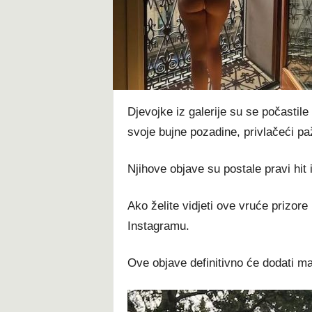
t
Djevojke iz galerije su se počasti
svoje bujne pozadine, privlačeći paž
Njihove objave su postale pravi hit
Ako želite vidjeti ove vruće prizore 
Instagramu.
Ove objave definitivno će dodati m