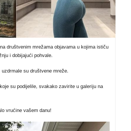
le na društvenim mrežama objavama u kojima ističu
nju i dobijajući pohvale.
 i uzdrmale su društvene mreže.
koje su podijelile, svakako zavirite u galeriju na
alo vrućine vašem danu!