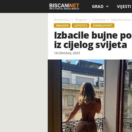
GRAD
VIJESTI
B
i
Naslovnica
Magazin
Ljepotice
Izbacile bujne 
MAGAZIN
LJEPOTICE
ZANIMLJIVOSTI
Izbacile bujne po
s
iz cijelog svijeta
c
14 Oktobra, 2023
a
n
i
.
n
e