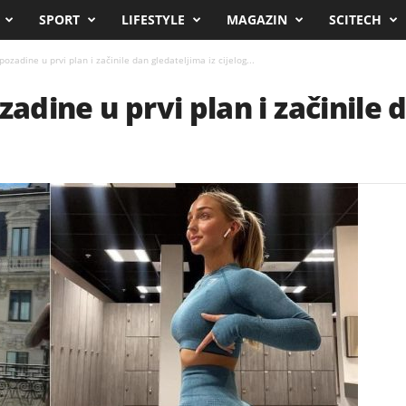
SPORT
LIFESTYLE
MAGAZIN
SCITECH
pozadine u prvi plan i začinile dan gledateljima iz cijelog...
zadine u prvi plan i začinile