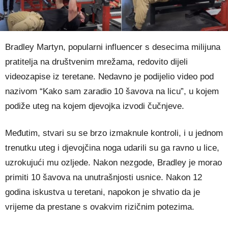
Bradley Martyn, popularni influencer s desecima milijuna
pratitelja na društvenim mrežama, redovito dijeli
videozapise iz teretane. Nedavno je podijelio video pod
nazivom “Kako sam zaradio 10 šavova na licu”, u kojem
podiže uteg na kojem djevojka izvodi čučnjeve.
Međutim, stvari su se brzo izmaknule kontroli, i u jednom
trenutku uteg i djevojčina noga udarili su ga ravno u lice,
uzrokujući mu ozljede. Nakon nezgode, Bradley je morao
primiti 10 šavova na unutrašnjosti usnice. Nakon 12
godina iskustva u teretani, napokon je shvatio da je
vrijeme da prestane s ovakvim rizičnim potezima.