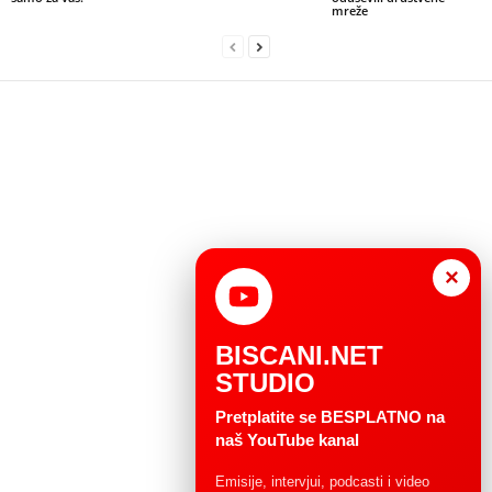
mreže
×
BISCANI.NET
STUDIO
Pretplatite se BESPLATNO na
naš YouTube kanal
Emisije, intervjui, podcasti i video