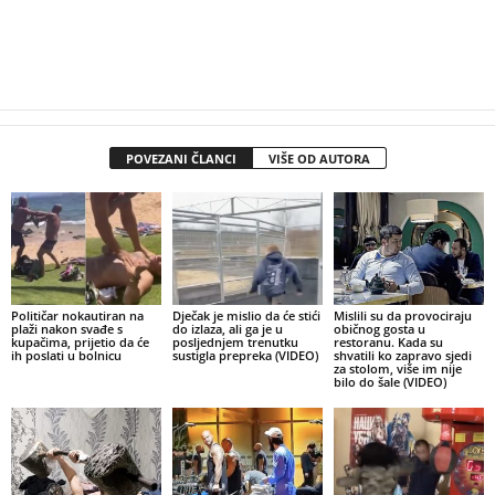
POVEZANI ČLANCI
VIŠE OD AUTORA
Političar nokautiran na
Dječak je mislio da će stići
Mislili su da provociraju
plaži nakon svađe s
do izlaza, ali ga je u
običnog gosta u
kupačima, prijetio da će
posljednjem trenutku
restoranu. Kada su
ih poslati u bolnicu
sustigla prepreka (VIDEO)
shvatili ko zapravo sjedi
za stolom, više im nije
bilo do šale (VIDEO)