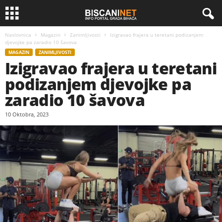
Naslovnica
Magazin
Zanimljivosti
Izigravao frajera u teretani podizanjem
djevojke pa zaradio 10 šavova
MAGAZIN
ZANIMLJIVOSTI
Izigravao frajera u teretani
podizanjem djevojke pa
zaradio 10 šavova
10 Oktobra, 2023