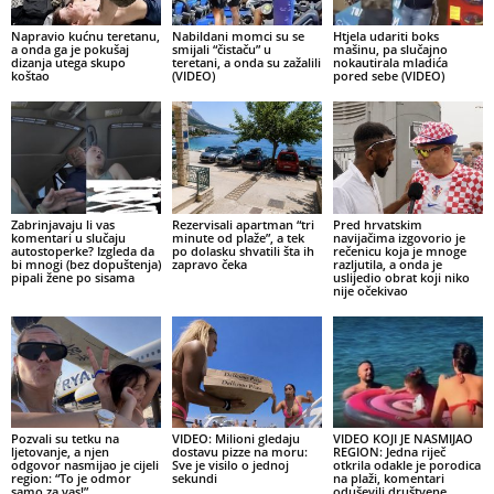
Napravio kućnu teretanu,
Nabildani momci su se
Htjela udariti boks
a onda ga je pokušaj
smijali “čistaču” u
mašinu, pa slučajno
dizanja utega skupo
teretani, a onda su zažalili
nokautirala mladića
koštao
(VIDEO)
pored sebe (VIDEO)
Zabrinjavaju li vas
Rezervisali apartman “tri
Pred hrvatskim
komentari u slučaju
minute od plaže”, a tek
navijačima izgovorio je
autostoperke? Izgleda da
po dolasku shvatili šta ih
rečenicu koja je mnoge
bi mnogi (bez dopuštenja)
zapravo čeka
razljutila, a onda je
pipali žene po sisama
uslijedio obrat koji niko
nije očekivao
Pozvali su tetku na
VIDEO: Milioni gledaju
VIDEO KOJI JE NASMIJAO
ljetovanje, a njen
dostavu pizze na moru:
REGION: Jedna riječ
odgovor nasmijao je cijeli
Sve je visilo o jednoj
otkrila odakle je porodica
region: “To je odmor
sekundi
na plaži, komentari
samo za vas!”
oduševili društvene