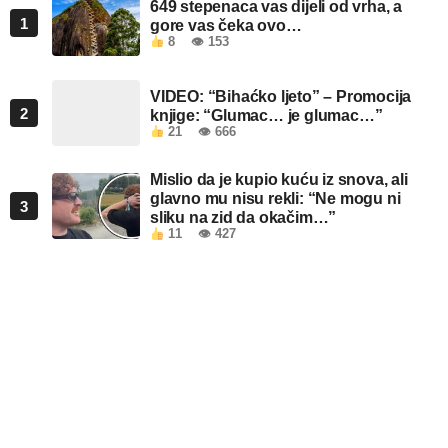
649 stepenaca vas dijeli od vrha, a
1
gore vas čeka ovo…
8
👁 153
VIDEO: “Bihaćko ljeto” – Promocija
2
knjige: “Glumac… je glumac…”
21
👁 666
Mislio da je kupio kuću iz snova, ali
glavno mu nisu rekli: “Ne mogu ni
3
sliku na zid da okačim…”
11
👁 427