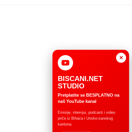
×
BISCANI.NET
STUDIO
Pretplatite se BESPLATNO na
naš YouTube kanal
Emisije, intervjui, podcasti i video
priče iz Bihaća i Unsko-sanskog
kantona.