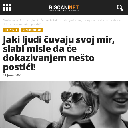
Naslovnica
Lifestyle
Ženski kutak
Jaki ljudi čuvaju svoj mir, slabi misle da će
dokazivanjem nešto postići!
LIFESTYLE
ŽENSKI KUTAK
Jaki ljudi čuvaju svoj mir,
slabi misle da će
dokazivanjem nešto
postići!
11 Juna, 2020