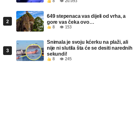
8
👁 20.093
649 stepenaca vas dijeli od vrha, a
2
gore vas čeka ovo…
8
👁 153
Snimala je svoju kćerku na plaži, ali
nije ni slutila šta će se desiti narednih
3
sekundi!
8
👁 245