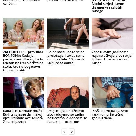
sve žene
Modni savjeti slavne
dizajnerke razljutili
mnoge
ZAČUDIĆETE SE pravilima
Po bontonu noge se ne
Žene u ovim godinama
BONTONA: Kada je
prekrštaju i torba se ne
najviše uživaju u vođenju
parfem nekulturan, kada
drži na stolu: 10 pravila
ljubavi: Iznenadiće vas
telefon ne treba držati na
kulture za dame
razlog
stolu, kada o bogatstvu
treba da ćutite…
Kada ženi uzimate muža –
Drugim ljudima želimo
‘Bivša djevojka i ja smo
Budite svjesne da i nekoj
zlo, radujemo se tuđim
raskinuli prije tačno
djeci uzimate oca: Mudra
nesrećama, a dobrom se
godinu dana. ‘
žena objasnila
nadamo – To ne ide