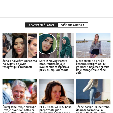
POVEZANI ČLANCI
VIŠE OD AUTORA
Žena s najvećim obrazima
Sara iz Novog Pazara –
Neke stvari ne priliče
na svijetu objavila
maturantica koja je
ženama starijim od 40
fotografiju iz mladosti
svojim stilom ispričala
godina: 4 najčešće greške
priču dublju od mode
koje mnoge zrele žene
čine
Čuvaj sebe, svoje zdravlje
PET ZNAKOVA ZLA: Kako
„Žene poslije 30. ne treba
i svoje živce. Svi ostali će
prepoznati ljude
da nose farmerke, a
doći i otići… – Poruka za
pokvarenog srca i duše
poslije 40. dugu kosu“: