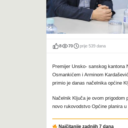
t
8
70
prije 539 dana
Premijer Unsko- sanskog kantona N
Osmankićem i Arminom Kardaševi
primio je danas načelnika općine K
Načelnik Ključa je ovom prigodom pr
novo rukovodstvo Općine planira u
Najčitanije zadnjih 7 dana