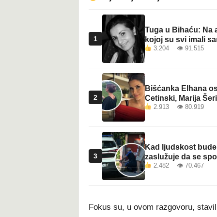
Tuga u Bihaću: Na a
1
kojoj su svi imali sa
3.204 👁 91.515
Bišćanka Elhana osv
2
Cetinski, Marija Šeri
2.913 👁 80.919
Kad ljudskost bude 
3
zaslužuje da se sp
2.482 👁 70.467
Fokus su, u ovom razgovoru, stavili