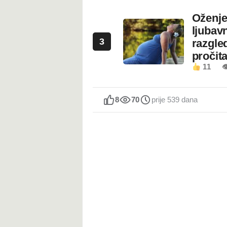
Oženje
ljubavn
3
razgled
pročita
11

8
70
prije 539 dana