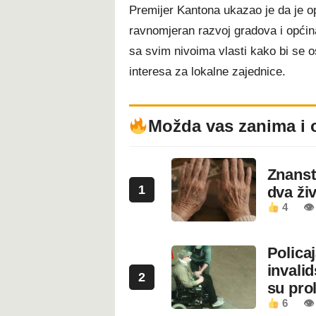
Premijer Kantona ukazao je da je op
ravnomjeran razvoj gradova i općina
sa svim nivoima vlasti kako bi se os
interesa za lokalne zajednice.
Možda vas zanima i 
Znanstv
1
dva ži
4
👁
Polica
invali
2
su prol
6
👁