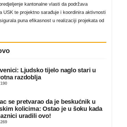
redjeljenje kantonalne vlasti da podržava
 USK te projektno sarađuje i koordinira aktivnosti
igurala puna efikasnost u realizaciji projekata od
ovo
enici: Ljudsko tijelo naglo stari u
votna razdoblja
 190
jac se pretvarao da je beskućnik u
dskim kolicima: Ostao je u šoku kada
aznici uradili ovo!
 269