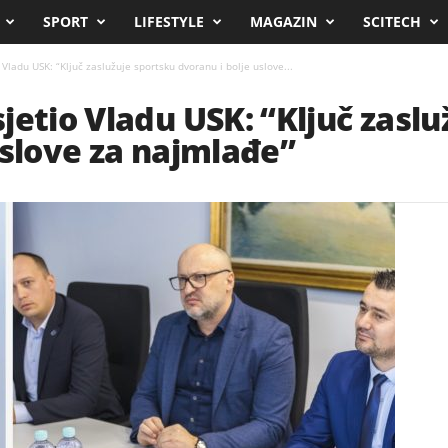
SPORT
LIFESTYLE
MAGAZIN
SCITECH
Vladu USK: “Ključ zaslužuje sportsku dvoranu i bolje uslove...
jetio Vladu USK: “Ključ zasl
uslove za najmlađe”