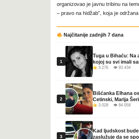
organizovao je javnu tribinu na te
– pravo na hidžab”, koja je održan
Najčitanije zadnjih 7 dana
Tuga u Bihaću: Na a
1
kojoj su svi imali sa
3.276 👁 93.434
Bišćanka Elhana osv
2
Cetinski, Marija Šeri
3.028 👁 84.058
Kad ljudskost bude 
3
zaslužuje da se sp