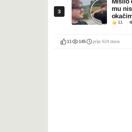
Mislio 
mu nis
3
okači
11

11
145
prije 624 dana