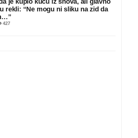
da je kupio kuću iz snova, ali glavno
u rekli: “Ne mogu ni sliku na zid da
m…”
 427