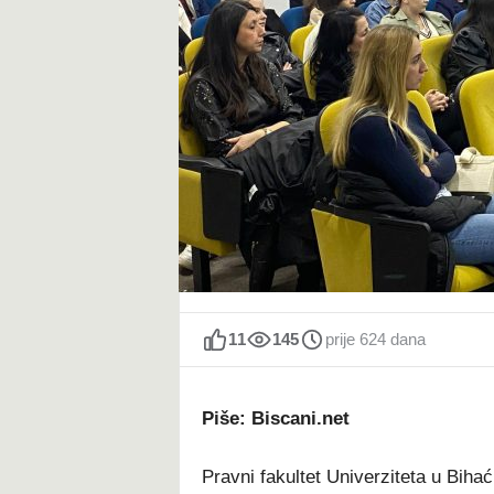
t
11
145
prije 624 dana
Piše: Biscani.net
Pravni fakultet Univerziteta u Biha