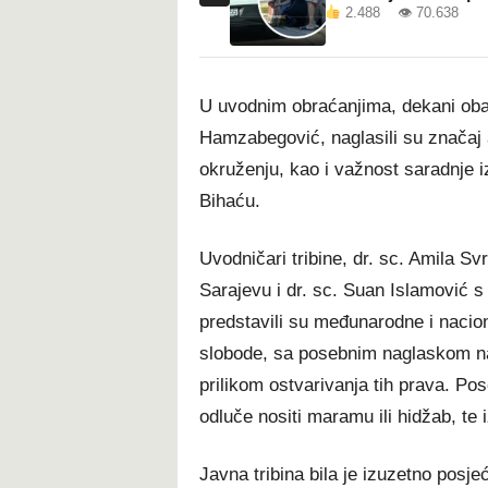
2.488 👁 70.638
U uvodnim obraćanjima, dekani oba fa
Hamzabegović, naglasili su značaj
okruženju, kao i važnost saradnje i
Bihaću.
Uvodničari tribine, dr. sc. Amila S
Sarajevu i dr. sc. Suan Islamović s
predstavili su međunarodne i nacio
slobode, sa posebnim naglaskom na
prilikom ostvarivanja tih prava. Po
odluče nositi maramu ili hidžab, t
Javna tribina bila je izuzetno posjeć