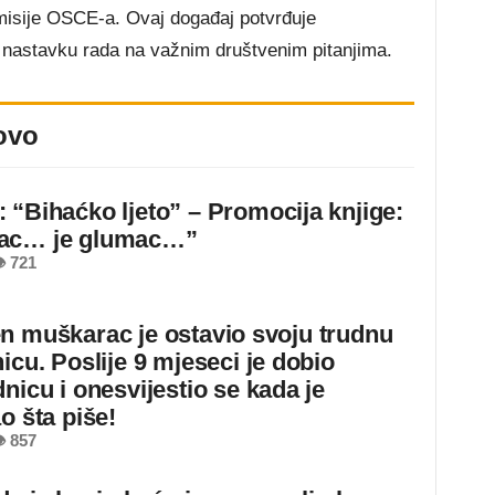
 misije OSCE-a. Ovaj događaj potvrđuje
nastavku rada na važnim društvenim pitanjima.
ovo
 “Bihaćko ljeto” – Promocija knjige:
ac… je glumac…”
 721
n muškarac je ostavio svoju trudnu
icu. Poslije 9 mjeseci je dobio
nicu i onesvijestio se kada je
o šta piše!
 857