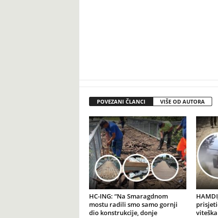
POVEZANI ČLANCI
VIŠE OD AUTORA
HC-ING: “Na Smaragdnom
HAMDIJ
mostu radili smo samo gornji
prisjet
dio konstrukcije, donje
viteška