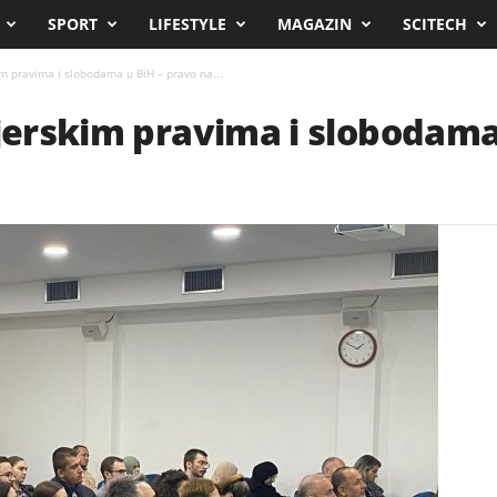
SPORT
LIFESTYLE
MAGAZIN
SCITECH
im pravima i slobodama u BiH – pravo na...
vjerskim pravima i slobodama