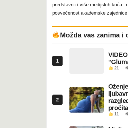
predstavnici više medijskih kuća i
posvećenost akademske zajednice 
Možda vas zanima i 
VIDEO:
1
“Glum
21

Oženje
ljubavn
2
razgled
pročita
11
