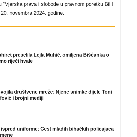
mu “Vjerska prava i slobode u pravnom poretku BiH
a 20. novembra 2024. godine.
hiret preselila Lejla Muhić, omiljena Bišćanka o
mo riječi hvale
ojila društvene mreže: Njene snimke dijele Toni
fović i brojni mediji
ispred uniforme: Gest mladih bihaćkih policajaca
omene