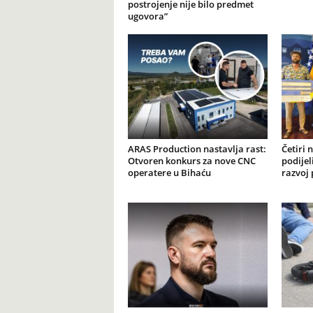
postrojenje nije bilo predmet
ugovora”
ARAS Production nastavlja rast:
Četiri 
Otvoren konkurs za nove CNC
podijel
operatere u Bihaću
razvoj 