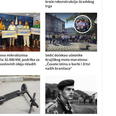
kreće rekonstrukcija Gradskog
trga
nova mikrobiznisa
Sedić dočekao učesnike
ila 32.000 KM, podrška za
Krajiškog moto-maratona:
poslovnih ideja mladih
„Čuvate istinu o borbi i žrtvi
naših branilaca“