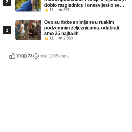
2
dobio razglednicu i onesvijestio se
11
👁 857
kada je pročitao šta piše!
Ovo su fotke snimljene u ruskim
podzemnim željeznicama, odabrali
3
smo 25 najluđih
11
👁 2.053
10
78
prije 1208 dana