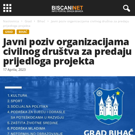
Naslovnica
Grad
Bihać
Javni poziv organizacijama civilnog društva za predaju
prijedloga projekta
GRAD
BIHAĆ
Javni poziv organizacijama
civilnog društva za predaju
prijedloga projekta
17 Aprila, 2023