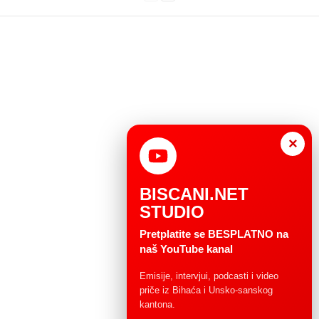
×
BISCANI.NET
STUDIO
Pretplatite se BESPLATNO na
naš YouTube kanal
Emisije, intervjui, podcasti i video
priče iz Bihaća i Unsko-sanskog
kantona.