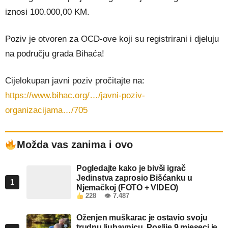
iznosi 100.000,00 KM.
Poziv je otvoren za OCD-ove koji su registrirani i djeluju
na području grada Bihaća!
Cijelokupan javni poziv pročitajte na:
https://www.bihac.org/…/javni-poziv-
organizacijama…/705
Možda vas zanima i ovo
Pogledajte kako je bivši igrač
Jedinstva zaprosio Bišćanku u
1
Njemačkoj (FOTO + VIDEO)
228
👁 7.487
Oženjen muškarac je ostavio svoju
trudnu ljubavnicu. Poslije 9 mjeseci je