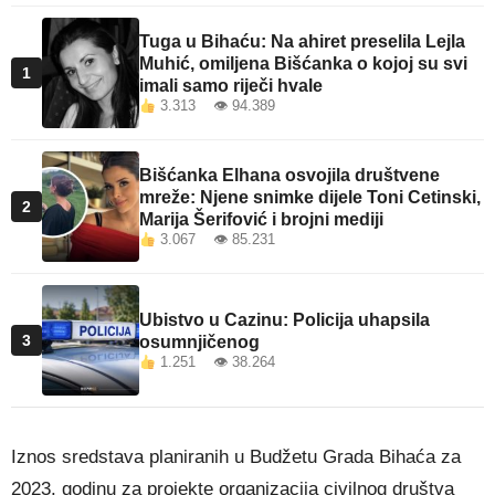
Tuga u Bihaću: Na ahiret preselila Lejla
Muhić, omiljena Bišćanka o kojoj su svi
1
imali samo riječi hvale
3.313 👁 94.389
Bišćanka Elhana osvojila društvene
mreže: Njene snimke dijele Toni Cetinski,
2
Marija Šerifović i brojni mediji
3.067 👁 85.231
Ubistvo u Cazinu: Policija uhapsila
3
osumnjičenog
1.251 👁 38.264
Iznos sredstava planiranih u Budžetu Grada Bihaća za
2023. godinu za projekte organizacija civilnog društva