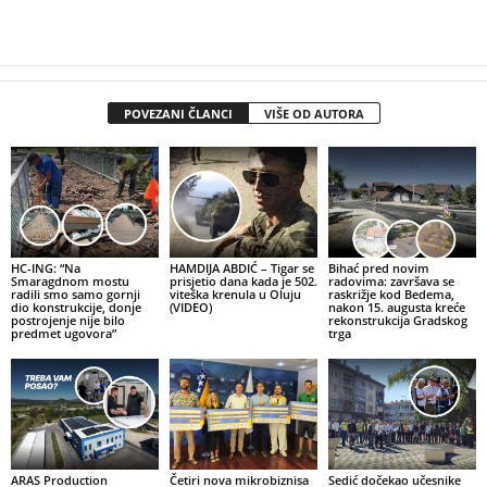
POVEZANI ČLANCI
VIŠE OD AUTORA
HC-ING: “Na
HAMDIJA ABDIĆ – Tigar se
Bihać pred novim
Smaragdnom mostu
prisjetio dana kada je 502.
radovima: završava se
radili smo samo gornji
viteška krenula u Oluju
raskrižje kod Bedema,
dio konstrukcije, donje
(VIDEO)
nakon 15. augusta kreće
postrojenje nije bilo
rekonstrukcija Gradskog
predmet ugovora”
trga
ARAS Production
Četiri nova mikrobiznisa
Sedić dočekao učesnike