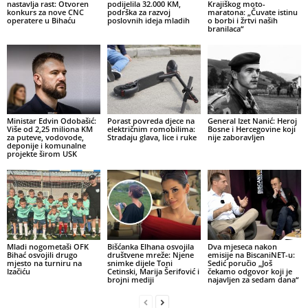
nastavlja rast: Otvoren
podijelila 32.000 KM,
Krajiškog moto-
konkurs za nove CNC
podrška za razvoj
maratona: „Čuvate istinu
operatere u Bihaću
poslovnih ideja mladih
o borbi i žrtvi naših
branilaca“
Ministar Edvin Odobašić:
Porast povreda djece na
General Izet Nanić: Heroj
Više od 2,25 miliona KM
električnim romobilima:
Bosne i Hercegovine koji
za puteve, vodovode,
Stradaju glava, lice i ruke
nije zaboravljen
deponije i komunalne
projekte širom USK
Mladi nogometaši OFK
Bišćanka Elhana osvojila
Dva mjeseca nakon
Bihać osvojili drugo
društvene mreže: Njene
emisije na BiscaniNET-u:
mjesto na turniru na
snimke dijele Toni
Sedić poručio „Još
Izačiću
Cetinski, Marija Šerifović i
čekamo odgovor koji je
brojni mediji
najavljen za sedam dana“