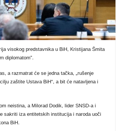
ija visokog predstavnika u BiH, Kristijana Šmita
im diplomatom”.
, a razmatrat će se jedna tačka, „rušenje
lju zaštite Ustava BiH“, a bit će natavljena i
om neistina, a Milorad Dodik, lider SNSD-a i
sakriti iza entitetskih institucija i naroda uoči
kona BiH.