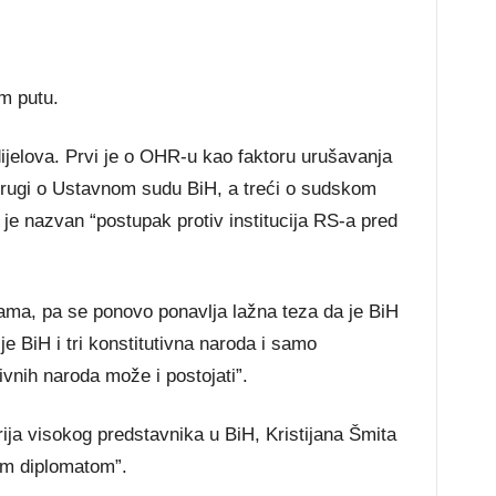
m putu.
dijelova. Prvi je o OHR-u kao faktoru urušavanja
rugi o Ustavnom sudu BiH, a treći o sudskom
 je nazvan “postupak protiv institucija RS-a pred
jama, pa se ponovo ponavlja lažna teza da je BiH
e BiH i tri konstitutivna naroda i samo
ivnih naroda može i postojati”.
ija visokog predstavnika u BiH, Kristijana Šmita
im diplomatom”.