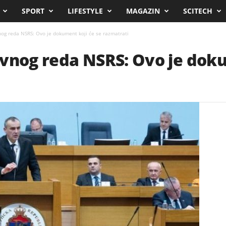
SPORT
LIFESTYLE
MAGAZIN
SCITECH
nog reda NSRS: Ovo je dokument koji će se razmatrati
vnog reda NSRS: Ovo je doku