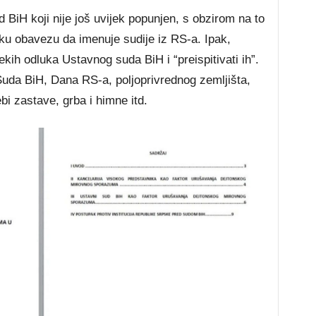
 BiH koji nije još uvijek popunjen, s obzirom na to
ku obavezu da imenuje sudije iz RS-a. Ipak,
kih odluka Ustavnog suda BiH i “preispitivati ih”.
Suda BiH, Dana RS-a, poljoprivrednog zemljišta,
i zastave, grba i himne itd.