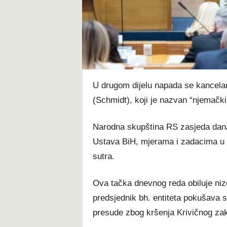
t
U drugom dijelu napada se kancelar
(Schmidt), koji je nazvan “njemačk
Narodna skupština RS zasjeda danas
Ustava BiH, mjerama i zadacima u ci
sutra.
Ova tačka dnevnog reda obiluje niz
predsjednik bh. entiteta pokušava se 
presude zbog kršenja Krivičnog za