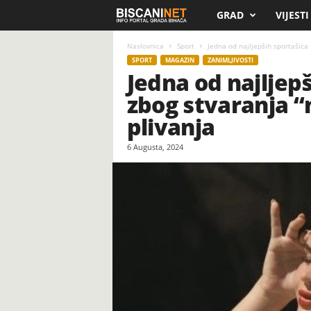
GRAD
VIJESTI
B
i
Naslovnica
Sport
Jedna od najljepših sportašica 
SPORT
MAGAZIN
ZANIMLJIVOSTI
Jedna od najljepš
s
zbog stvaranja “
c
plivanja
a
6 Augusta, 2024
n
i
.
n
e