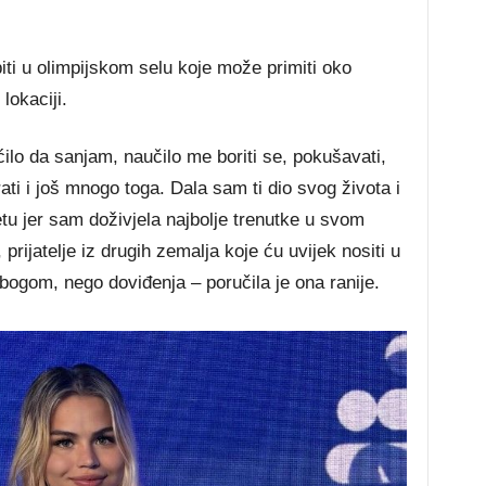
 biti u olimpijskom selu koje može primiti oko
lokaciji.
ćilo da sanjam, naučilo me boriti se, pokušavati,
irati i još mnogo toga. Dala sam ti dio svog života i
jetu jer sam doživjela najbolje trenutke u svom
, prijatelje iz drugih zemalja koje ću uvijek nositi u
zbogom, nego doviđenja – poručila je ona ranije.