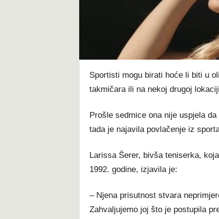
t
Sportisti mogu birati hoće li biti u
takmičara ili na nekoj drugoj lokaciji
Prošle sedmice ona nije uspjela da p
tada je najavila povlačenje iz sporta
Larissa Šerer, bivša teniserka, koj
1992. godine, izjavila je:
– Njena prisutnost stvara neprimje
Zahvaljujemo joj što je postupila pr