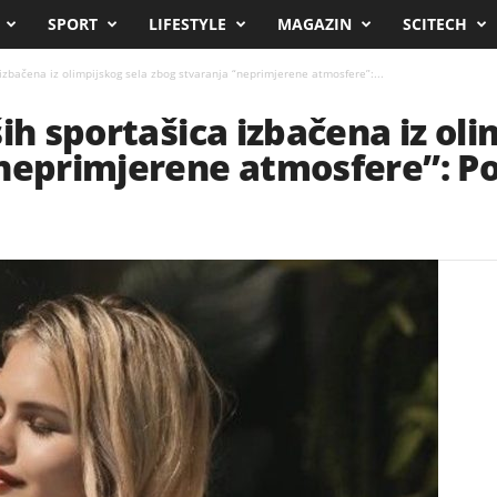
SPORT
LIFESTYLE
MAGAZIN
SCITECH
izbačena iz olimpijskog sela zbog stvaranja “neprimjerene atmosfere”:...
ih sportašica izbačena iz oli
neprimjerene atmosfere”: Pov