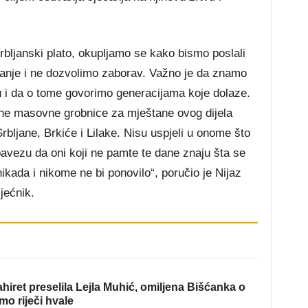
bljanski plato, okupljamo se kako bismo poslali
anje i ne dozvolimo zaborav. Važno je da znamo
u i da o tome govorimo generacijama koje dolaze.
ene masovne grobnice za mještane ovog dijela
ljane, Brkiće i Lilake. Nisu uspjeli u onome što
avezu da oni koji ne pamte te dane znaju šta se
ikada i nikome ne bi ponovilo“, poručio je Nijaz
jećnik.
hiret preselila Lejla Muhić, omiljena Bišćanka o
mo riječi hvale