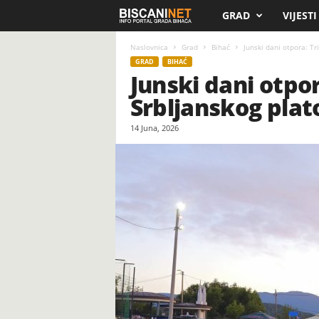
GRAD
VIJESTI
B
i
Naslovnica
Grad
Bihać
Junski dani otpora: Tr
GRAD
BIHAĆ
Junski dani otpo
s
Srbljanskog plat
c
14 Juna, 2026
a
n
i
.
n
e