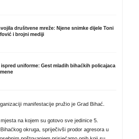
ojila društvene mreže: Njene snimke dijele Toni
fović i brojni mediji
ispred uniforme: Gest mladih bihaćkih policajaca
omene
ganizaciji manifestacije pružio je Grad Bihać.
ih mjesta na kojem su gotovo sve jedinice 5.
 Bihaćkog okruga, spriječivši prodor agresora u
posebnim poštovanjem prisjećamo onih koji su