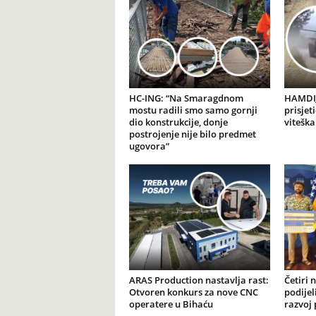
HC-ING: “Na Smaragdnom
HAMDIJ
mostu radili smo samo gornji
prisjet
dio konstrukcije, donje
viteška
postrojenje nije bilo predmet
ugovora”
ARAS Production nastavlja rast:
Četiri 
Otvoren konkurs za nove CNC
podijel
operatere u Bihaću
razvoj 