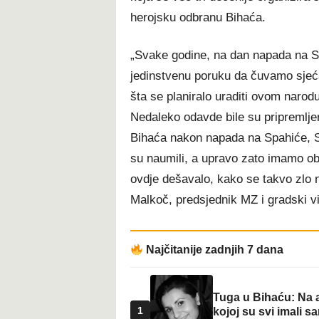
herojsku odbranu Bihaća.
„Svake godine, na dan napada na Sr
jedinstvenu poruku da čuvamo sjeć
šta se planiralo uraditi ovom narod
Nedaleko odavde bile su pripremlj
Bihaća nakon napada na Spahiće, Srb
su naumili, a upravo zato imamo ob
ovdje dešavalo, kako se takvo zlo n
Malkoč, predsjednik MZ i gradski vi
Najčitanije zadnjih 7 dana
Tuga u Bihaću: Na a
1
kojoj su svi imali sa