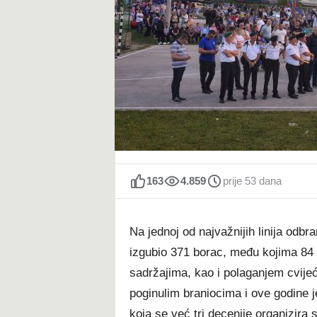
t
163
4.859
prije 53 dana
Na jednoj od najvažnijih linija odbr
izgubio 371 borac, među kojima 84 
sadržajima, kao i polaganjem cvije
poginulim braniocima i ove godine j
koja se već tri decenije organizira 