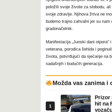
položili svoje živote za slobodu, ali 
svoje zdravlje. Njihova žrtva ne mo
budemo trajno zahvalni jer su nam 
gradonačelnik.
Manifestacija „Junski dani otpora“ i
veterana, porodica šehida i poginul
života, potvrđujući da sjećanje na 
sadašnjih i budućih generacija.
Možda vas zanima i 
Prizor
hit na 
1
vozaču