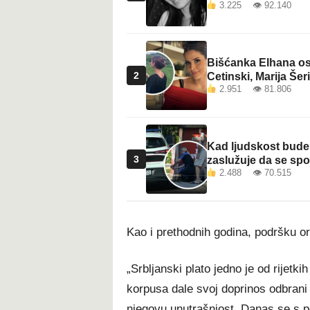
3.225 👁 92.140
Bišćanka Elhana osv
2
Cetinski, Marija Šeri
2.951 👁 81.806
Kad ljudskost bude 
3
zaslužuje da se sp
2.488 👁 70.515
Kao i prethodnih godina, podršku or
„Srbljanski plato jedno je od rijetk
korpusa dale svoj doprinos odbrani
njegovu unutrašnjost. Danas se s 