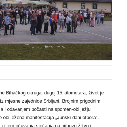
ane Bihaćkog okruga, dugoj 15 kilometara, život je
iz mjesne zajednice Srbljani. Brojnim prigodnim
ća i odavanjem počasti na spomen-obilježju
e obilježena manifestacija „Junski dani otpora“,
s ciljem očuvanja sjećanja na njihovu žrtvu i