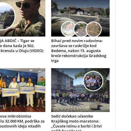
A ABDIĆ – Tigar se
Bihać pred novim radovima:
io dana kada je 502.
završava se raskrižje kod
 krenula u Oluju (VIDEO)
Bedema, nakon 15. augusta
kreće rekonstrukcija Gradskog
trga
nova mikrobiznisa
Sedić dočekao učesnike
ila 32.000 KM, podrška za
Krajiškog moto-maratona:
poslovnih ideja mladih
„Čuvate istinu o borbi i žrtvi