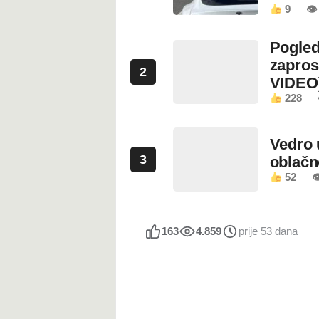
9
👁 
Pogled
zapros
2
VIDEO
228
Vedro 
3
oblačn
52

163
4.859
prije 53 dana