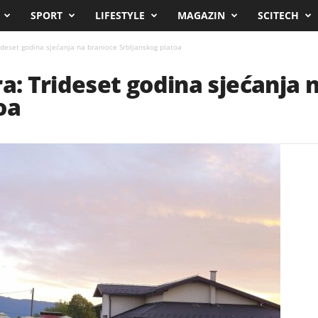
SPORT
LIFESTYLE
MAGAZIN
SCITECH
ideset godina sjećanja na branioce Srbljanskog platoa
ra: Trideset godina sjećanja 
oa