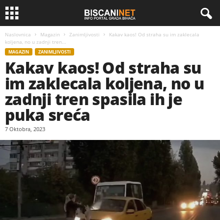
Naslovnica
Magazin
Zanimljivosti
Kakav kaos! Od straha su im zaklecala
koljena, no u zadnji tren...
MAGAZIN
ZANIMLJIVOSTI
Kakav kaos! Od straha su
im zaklecala koljena, no u
zadnji tren spasila ih je
puka sreća
7 Oktobra, 2023