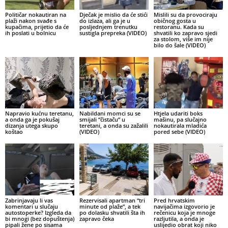
Političar nokautiran na
Dječak je mislio da će stići
Mislili su da provociraju
plaži nakon svađe s
do izlaza, ali ga je u
običnog gosta u
kupačima, prijetio da će
posljednjem trenutku
restoranu. Kada su
ih poslati u bolnicu
sustigla prepreka (VIDEO)
shvatili ko zapravo sjedi
za stolom, više im nije
bilo do šale (VIDEO)
Napravio kućnu teretanu,
Nabildani momci su se
Htjela udariti boks
a onda ga je pokušaj
smijali “čistaču” u
mašinu, pa slučajno
dizanja utega skupo
teretani, a onda su zažalili
nokautirala mladića
koštao
(VIDEO)
pored sebe (VIDEO)
Zabrinjavaju li vas
Rezervisali apartman “tri
Pred hrvatskim
komentari u slučaju
minute od plaže”, a tek
navijačima izgovorio je
autostoperke? Izgleda da
po dolasku shvatili šta ih
rečenicu koja je mnoge
bi mnogi (bez dopuštenja)
zapravo čeka
razljutila, a onda je
pipali žene po sisama
uslijedio obrat koji niko