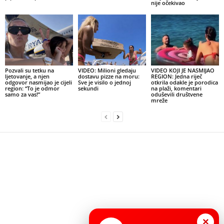
nije očekivao
Pozvali su tetku na
VIDEO: Milioni gledaju
VIDEO KOJI JE NASMIJAO
ljetovanje, a njen
dostavu pizze na moru:
REGION: Jedna riječ
odgovor nasmijao je cijeli
Sve je visilo o jednoj
otkrila odakle je porodica
region: “To je odmor
sekundi
na plaži, komentari
samo za vas!”
oduševili društvene
mreže
×