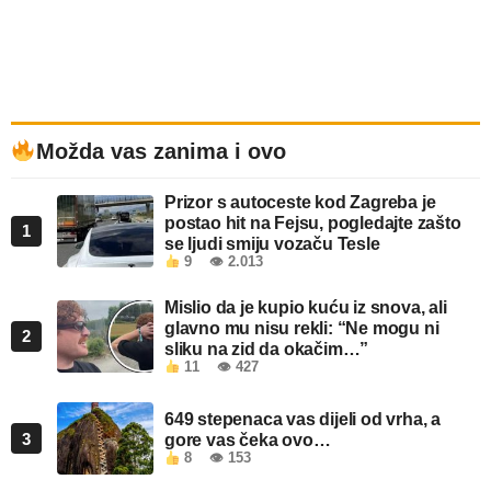
Možda vas zanima i ovo
Prizor s autoceste kod Zagreba je
postao hit na Fejsu, pogledajte zašto
1
se ljudi smiju vozaču Tesle
9
👁 2.013
Mislio da je kupio kuću iz snova, ali
glavno mu nisu rekli: “Ne mogu ni
2
sliku na zid da okačim…”
11
👁 427
649 stepenaca vas dijeli od vrha, a
3
gore vas čeka ovo…
8
👁 153