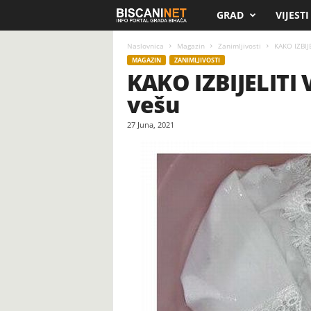
GRAD
VIJESTI
B
i
Naslovnica
Magazin
Zanimljivosti
KAKO IZBIJE
MAGAZIN
ZANIMLJIVOSTI
KAKO IZBIJELITI 
s
vešu
c
27 Juna, 2021
a
n
i
.
n
e