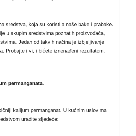
a sredstva, koja su koristila naše bake i prabake.
nije u skupim sredstvima poznatih proizvođača,
tvima. Jedan od takvih načina je izbjeljivanje
Probajte i vi, i bićete iznenađeni rezultatom.
ijum permanganata.
bičniji kalijum permanganat. U kućnim uslovima
redstvom uradite sljedeće: