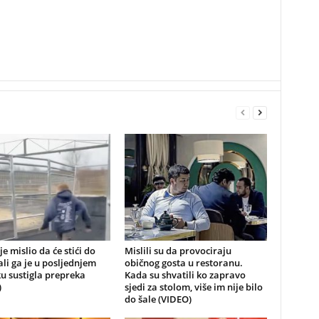
je mislio da će stići do
Mislili su da provociraju
 ali ga je u posljednjem
običnog gosta u restoranu.
u sustigla prepreka
Kada su shvatili ko zapravo
)
sjedi za stolom, više im nije bilo
do šale (VIDEO)