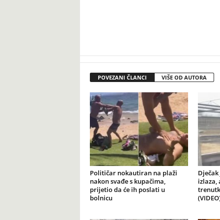
POVEZANI ČLANCI
VIŠE OD AUTORA
Političar nokautiran na plaži
Dječak 
nakon svađe s kupačima,
izlaza,
prijetio da će ih poslati u
trenutk
bolnicu
(VIDEO