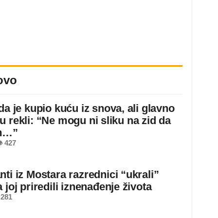
ovo
da je kupio kuću iz snova, ali glavno
u rekli: “Ne mogu ni sliku na zid da
m…”
 427
ti iz Mostara razrednici “ukrali”
 joj priredili iznenađenje života
 281