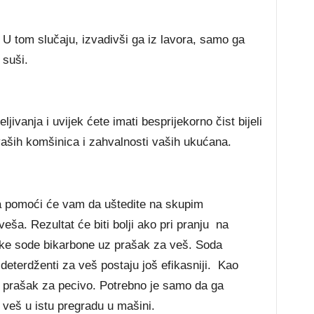
. U tom slučaju, izvadivši ga iz lavora, samo ga
 suši.
ljivanja i uvijek ćete imati besprijekorno čist bijeli
 vaših komšinica i zahvalnosti vaših ukućana.
 pomoći će vam da uštedite na skupim
veša. Rezultat će biti bolji ako pri pranju na
ike sode bikarbone uz prašak za veš. Soda
deterdženti za veš postaju još efikasniji. Kao
e prašak za pecivo. Potrebno je samo da ga
 veš u istu pregradu u mašini.