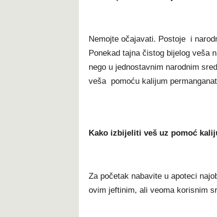
Nemojte očajavati. Postoje i narodn
Ponekad tajna čistog bijelog veša 
nego u jednostavnim narodnim sreds
veša pomoću kalijum permanganata. 
Kako izbijeliti veš uz pomoć kal
Za početak nabavite u apoteci najo
ovim jeftinim, ali veoma korisnim s