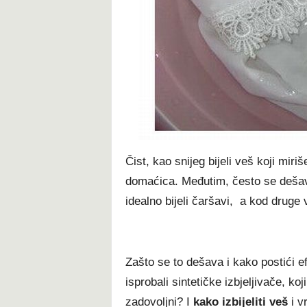
t
Čist, kao snijeg bijeli veš koji mir
domaćica. Međutim, često se dešav
idealno bijeli čaršavi, a kod druge ve
Zašto se to dešava i kako postići e
isprobali sintetičke izbjeljivače, koj
zadovoljni? I
kako izbijeliti veš
i v