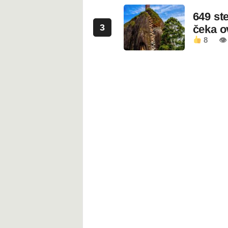
649 st
3
čeka 
8
👁