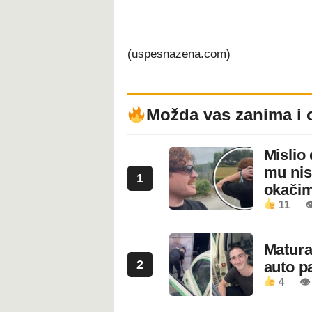
(uspesnazena.com)
Možda vas zanima i 
Mislio 
mu nis
1
okači
11

Maturan
2
auto pa
4
👁