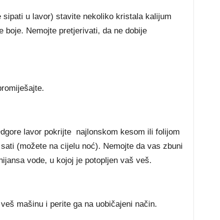
sipati u lavor) stavite nekoliko kristala kalijum
boje. Nemojte pretjerivati, da ne dobije
promiješajte.
dgore lavor pokrijte najlonskom kesom ili folijom
sati (možete na cijelu noć). Nemojte da vas zbuni
ijansa vode, u kojoj je potopljen vaš veš.
 veš mašinu i perite ga na uobičajeni način.