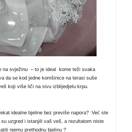
iše na svježinu – to je ideal kome teži svaka
a da se kod jedne komšinice na terasi suše
š koji više liči na sivu izblijedjelu krpu.
fekat idealne bjeline bez previše napora? Već ste
i su uzgred i istanjili vaš veš, a rezultatom niste
ratiti njemu prethodnu bjelinu ?