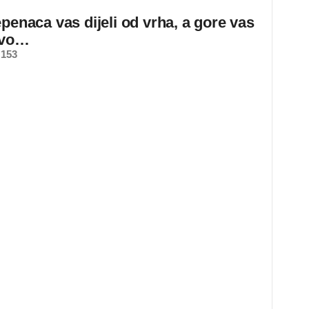
epenaca vas dijeli od vrha, a gore vas
ovo…
 153