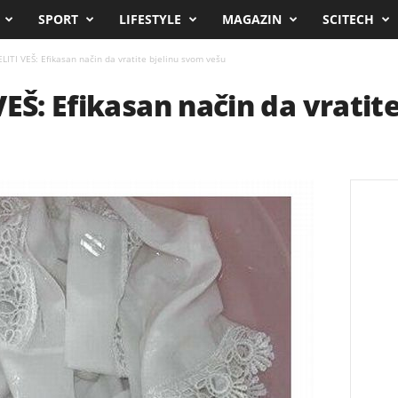
SPORT
LIFESTYLE
MAGAZIN
SCITECH
LITI VEŠ: Efikasan način da vratite bjelinu svom vešu
VEŠ: Efikasan način da vratit