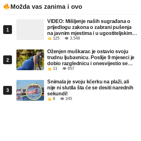
Možda vas zanima i ovo
VIDEO: Mišljenje naših sugrađana o
prijedlogu zakona o zabrani pušenja
1
na javnim mjestima i u ugostiteljskim
125
👁 3.548
objektima u FBiH
Oženjen muškarac je ostavio svoju
trudnu ljubavnicu. Poslije 9 mjeseci je
2
dobio razglednicu i onesvijestio se
11
👁 857
kada je pročitao šta piše!
Snimala je svoju kćerku na plaži, ali
nije ni slutila šta će se desiti narednih
3
sekundi!
8
👁 245