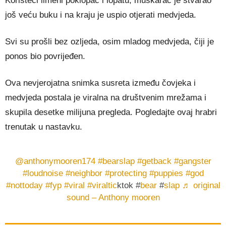
Koristeći limeni poklopac i lopatu, muškarac je stvarao
još veću buku i na kraju je uspio otjerati medvjeda.
Svi su prošli bez ozljeda, osim mladog medvjeda, čiji je
ponos bio povrijeđen.
Ova nevjerojatna snimka susreta između čovjeka i
medvjeda postala je viralna na društvenim mrežama i
skupila desetke milijuna pregleda. Pogledajte ovaj hrabri
trenutak u nastavku.
@anthonymooren174
#bearslap
#getback
#gangster
#loudnoise
#neighbor
#protecting
#puppies
#god
#nottoday
#fyp
#viral
#viraltic
ktok #
bear
#
slap
♬ original
sound – Anthony mooren