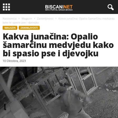
Naslovnica
Magazin
Zanimljivosti
Kakva junačina: Opalio šamarčinu medvjedu
kako bi spasio pse i djevojku
MAGAZIN
ZANIMLJIVOSTI
Kakva junačina: Opalio
šamarčinu medvjedu kako
bi spasio pse i djevojku
10 Oktobra, 2023