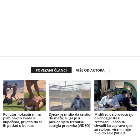
POVEZANI ČLANCI
VIŠE OD AUTORA
Političar nokautiran na
Dječak je mislio da će stići
Mislili su da provociraju
plaži nakon svađe s
do izlaza, ali ga je u
običnog gosta u
kupačima, prijetio da će
posljednjem trenutku
restoranu. Kada su
ih poslati u bolnicu
sustigla prepreka (VIDEO)
shvatili ko zapravo sjedi
za stolom, više im nije
bilo do šale (VIDEO)