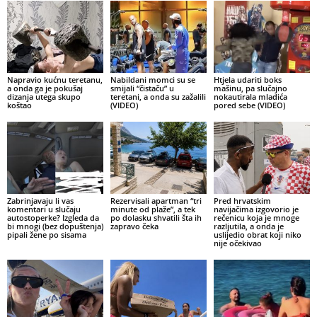
Napravio kućnu teretanu,
Nabildani momci su se
Htjela udariti boks
a onda ga je pokušaj
smijali “čistaču” u
mašinu, pa slučajno
dizanja utega skupo
teretani, a onda su zažalili
nokautirala mladića
koštao
(VIDEO)
pored sebe (VIDEO)
Zabrinjavaju li vas
Rezervisali apartman “tri
Pred hrvatskim
komentari u slučaju
minute od plaže”, a tek
navijačima izgovorio je
autostoperke? Izgleda da
po dolasku shvatili šta ih
rečenicu koja je mnoge
bi mnogi (bez dopuštenja)
zapravo čeka
razljutila, a onda je
pipali žene po sisama
uslijedio obrat koji niko
nije očekivao