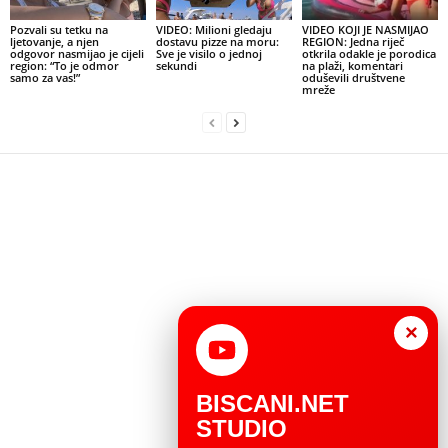
Pozvali su tetku na
VIDEO: Milioni gledaju
VIDEO KOJI JE NASMIJAO
ljetovanje, a njen
dostavu pizze na moru:
REGION: Jedna riječ
odgovor nasmijao je cijeli
Sve je visilo o jednoj
otkrila odakle je porodica
region: “To je odmor
sekundi
na plaži, komentari
samo za vas!”
oduševili društvene
mreže
×
BISCANI.NET
STUDIO