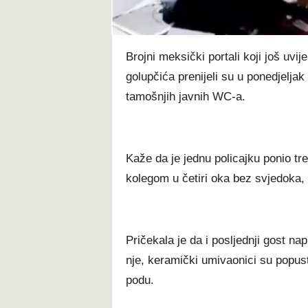
t
Brojni meksički portali koji još uvije
golupčića prenijeli su u ponedjelj
tamošnjih javnih WC-a.
Kaže da je jednu policajku ponio tre
kolegom u četiri oka bez svjedoka, 
Pričekala je da i posljednji gost na
nje, keramički umivaonici su popustil
podu.