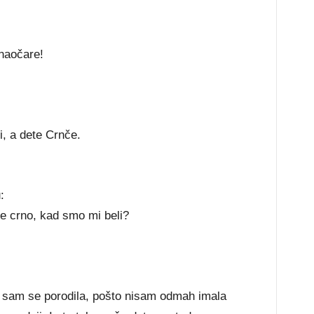
 naočare!
i, a dete Crnče.
:
te crno, kad smo mi beli?
 sam se porodila, pošto nisam odmah imala