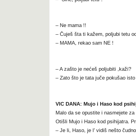
– Ne mama !!
– Čuješ šta ti kažem, poljubi tetu 
– MAMA, rekao sam NE !
– A zašto je nećeš poljubiti ,kaži?
– Zato što je tata juče pokušao isto
VIC DANA: Mujo i Haso kod psihi
Malo da se opustite i nasmejete za
Otišli Mujo i Haso kod psihijatra. P
– Je li, Haso, je l’ vidiš nešto čudno