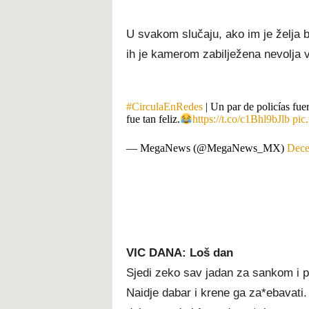
U svakom slučaju, ako im je želja bi
ih je kamerom zabilježena nevolja v
#CirculaEnRedes
| Un par de policías fu
fue tan feliz.
https://t.co/c1Bhl9bJlb
pic
— MegaNews (@MegaNews_MX)
Dece
VIC DANA: Loš dan
Sjedi zeko sav jadan za sankom i pr
Naidje dabar i krene ga za*ebavati.