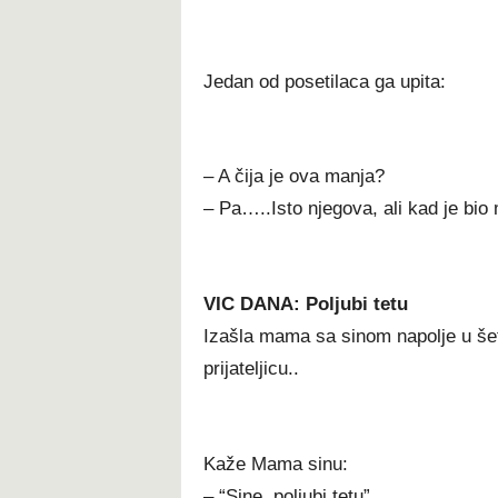
Jedan od posetilaca ga upita:
– A čija je ova manja?
– Pa…..Isto njegova, ali kad je bio 
VIC DANA: Poljubi tetu
Izašla mama sa sinom napolje u šetn
prijateljicu..
Kaže Mama sinu:
– “Sine, poljubi tetu”.