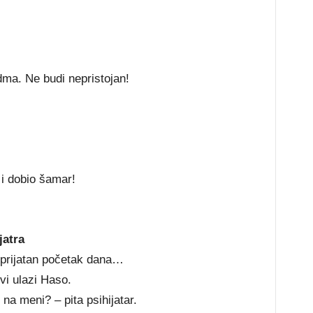
odma. Ne budi nepristojan!
 i dobio šamar!
jatra
 prijatan početak dana…
rvi ulazi Haso.
 na meni? – pita psihijatar.