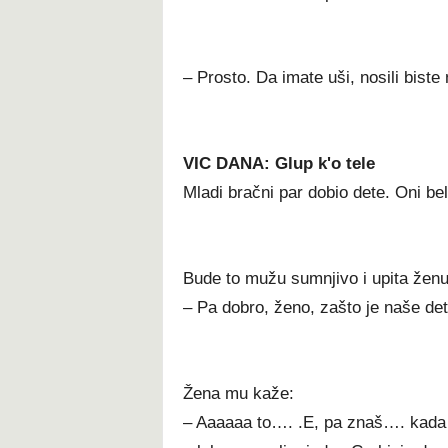
– Prosto. Da imate uši, nosili biste
VIC DANA: Glup k'o tele
Mladi bračni par dobio dete. Oni bel
Bude to mužu sumnjivo i upita ženu
– Pa dobro, ženo, zašto je naše de
Žena mu kaže:
– Aaaaaa to…. .E, pa znaš…. kada