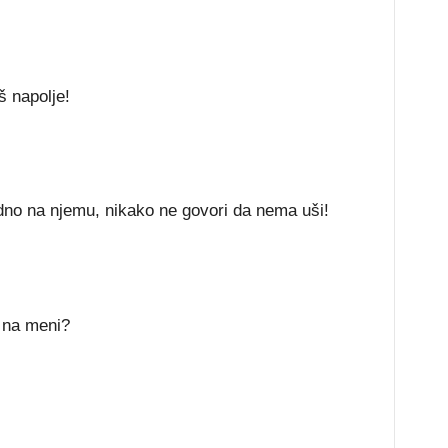
š napolje!
čudno na njemu, nikako ne govori da nema uši!
o na meni?