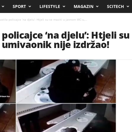
SPORT
LIFESTYLE
MAGAZIN
SCITECH
tila policajce ‘na djelu’: Htjeli su se maziti u javnom WC-u,...
olicajce ‘na djelu’: Htjeli su
 umivaonik nije izdržao!