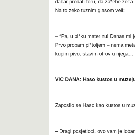
dabar prodati foru, da za*ebe zeca 
Na to zeko tuznim glasom veli:
– “Pa, u pi*ku materinu! Danas mi j
Prvo probam pi*toljem – nema meta
kupim pivo, stavim otrov u njega… i
VIC DANA: Haso kustos u muzej
Zaposlio se Haso kao kustos u muzej
– Dragi posjetioci, ovo vam je loba