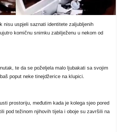
k nisu uspjeli saznati identitete zaljubljenih
ak ujutro komičnu snimku zabilježenu u nekom od
nutak, te da se poželjela malo ljubakati sa svojim
baš poput neke tinejdžerice na klupici.
pusti prostoriju, međutim kada je kolega sjeo pored
i pod težinom njihovih tijela i oboje su završili na