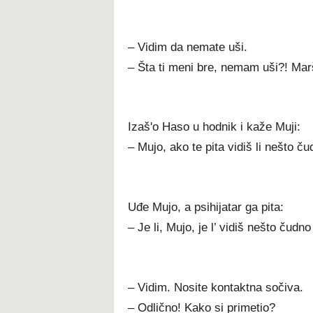
– Vidim da nemate uši.
– Šta ti meni bre, nemam uši?! Mar
Izaš'o Haso u hodnik i kaže Muji:
– Mujo, ako te pita vidiš li nešto 
Uđe Mujo, a psihijatar ga pita:
– Je li, Mujo, je l’ vidiš nešto čudn
– Vidim. Nosite kontaktna sočiva.
– Odlično! Kako si primetio?