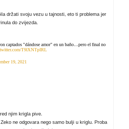
la držati svoju vezu u tajnosti, eto ti problema jer
inula do zvijezda.
eron captados "dándose amor" en un baño…pero el final no
.twitter.com/T9lXNTpIRL
mber 19, 2021
ed njim krigla pive.
 Zeko ne odgovara nego samo bulji u kriglu. Proba