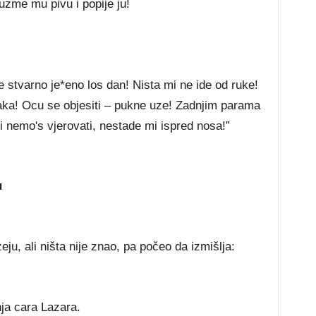
uzme mu pivu i popije ju!
e stvarno je*eno los dan! Nista mi ne ide od ruke!
ka! Ocu se objesiti – pukne uze! Zadnjim parama
 nemo's vjerovati, nestade mi ispred nosa!”
u
u, ali ništa nije znao, pa počeo da izmišlja:
nja cara Lazara.