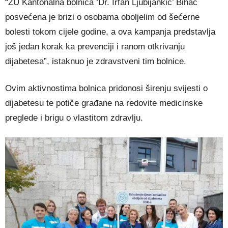
“ZU Kantonalna bolnica ‘Dr. Irfan Ljubijankić’ Bihać
posvećena je brizi o osobama oboljelim od šećerne
bolesti tokom cijele godine, a ova kampanja predstavlja
još jedan korak ka prevenciji i ranom otkrivanju
dijabetesa”, istaknuo je zdravstveni tim bolnice.
Ovim aktivnostima bolnica pridonosi širenju svijesti o
dijabetesu te potiče građane na redovite medicinske
preglede i brigu o vlastitom zdravlju.