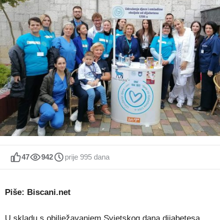
47
942
prije 995 dana
Piše: Biscani.net
U skladu s obilježavanjem Svjetskog dana dijabetesa,