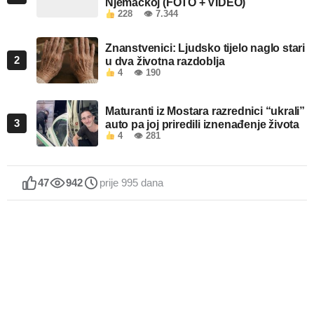
Njemačkoj (FOTO + VIDEO)
228
👁 7.344
Znanstvenici: Ljudsko tijelo naglo stari
2
u dva životna razdoblja
4
👁 190
Maturanti iz Mostara razrednici “ukrali”
3
auto pa joj priredili iznenađenje života
4
👁 281
47
942
prije 995 dana