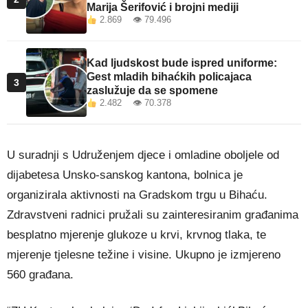
Marija Šerifović i brojni mediji
2.869 👁 79.496
Kad ljudskost bude ispred uniforme:
Gest mladih bihaćkih policajaca
3
zaslužuje da se spomene
2.482 👁 70.378
U suradnji s Udruženjem djece i omladine oboljele od
dijabetesa Unsko-sanskog kantona, bolnica je
organizirala aktivnosti na Gradskom trgu u Bihaću.
Zdravstveni radnici pružali su zainteresiranim građanima
besplatno mjerenje glukoze u krvi, krvnog tlaka, te
mjerenje tjelesne težine i visine. Ukupno je izmjereno
560 građana.