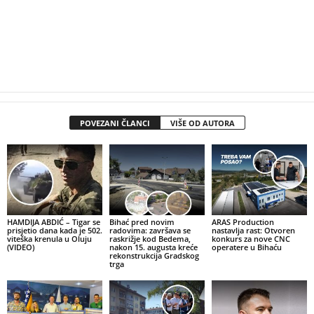
POVEZANI ČLANCI
VIŠE OD AUTORA
HAMDIJA ABDIĆ – Tigar se
Bihać pred novim
ARAS Production
prisjetio dana kada je 502.
radovima: završava se
nastavlja rast: Otvoren
viteška krenula u Oluju
raskrižje kod Bedema,
konkurs za nove CNC
(VIDEO)
nakon 15. augusta kreće
operatere u Bihaću
rekonstrukcija Gradskog
trga