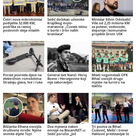
Četiri nova mikrobiznisa
Sedić dočekao učesnike
Ministar Edvin Odobašić:
podijelila 32.000 KM,
Krajiškog moto-
Više od 2,25 miliona KM
podrška za razvoj
maratona: „Čuvate istinu
za puteve, vodovode,
poslovnih ideja mladih
o borbi i žrtvi naših
deponije i komunalne
branilaca“
projekte širom USK
Porast povreda djece na
General Izet Nanić: Heroj
Mladi nogometaši OFK
električnim romobilima:
Bosne i Hercegovine koji
Bihać osvojili drugo
Stradaju glava, lice i ruke
nije zaboravljen
mjesto na turniru na
Izačiću
Bišćanka Elhana osvojila
Dva mjeseca nakon
Tri poziva za Bihać:
društvene mreže: Njene
emisije na BiscaniNET-u:
Ćustović, Mešić i trener
snimke dijele Toni
Sedić poručio „Još
Halilović predstavljat će