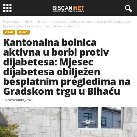
Naslovnica
Grad
Bihać
Kantonalna bolnica aktivna u borbi protiv dijabetesa:
Mjesec dijabetesa obilježen besplatnim pregledima...
GRAD
BIHAĆ
Kantonalna bolnica
aktivna u borbi protiv
dijabetesa: Mjesec
dijabetesa obilježen
besplatnim pregledima na
Gradskom trgu u Bihaću
15 Novembra, 2023