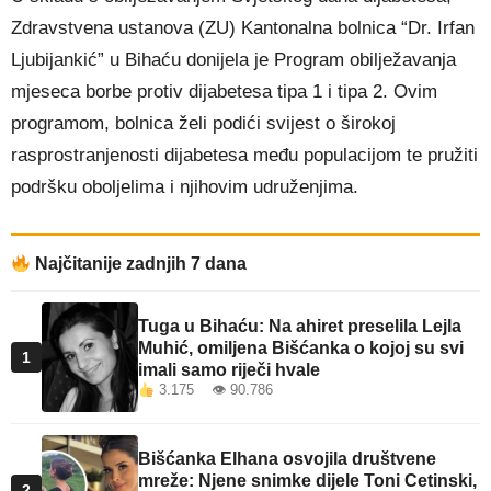
Zdravstvena ustanova (ZU) Kantonalna bolnica “Dr. Irfan
Ljubijankić” u Bihaću donijela je Program obilježavanja
mjeseca borbe protiv dijabetesa tipa 1 i tipa 2. Ovim
programom, bolnica želi podići svijest o širokoj
rasprostranjenosti dijabetesa među populacijom te pružiti
podršku oboljelima i njihovim udruženjima.
Najčitanije zadnjih 7 dana
Tuga u Bihaću: Na ahiret preselila Lejla
Muhić, omiljena Bišćanka o kojoj su svi
1
imali samo riječi hvale
3.175 👁 90.786
Bišćanka Elhana osvojila društvene
mreže: Njene snimke dijele Toni Cetinski,
2