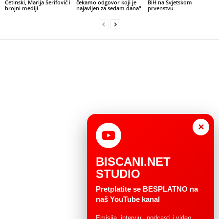
Cetinski, Marija Šerifović i
čekamo odgovor koji je
BiH na Svjetskom
brojni mediji
najavljen za sedam dana“
prvenstvu
×
BISCANI.NET
STUDIO
Pretplatite se BESPLATNO na
naš YouTube kanal
Emisije, intervjui, podcasti i video