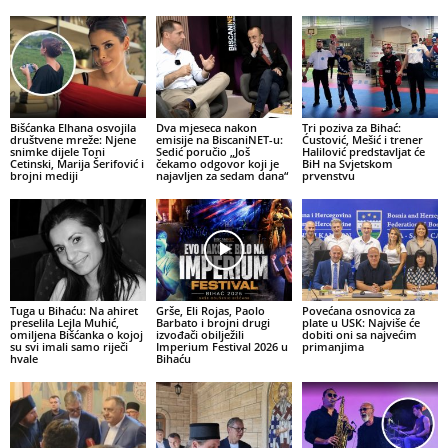
Bišćanka Elhana osvojila
Dva mjeseca nakon
Tri poziva za Bihać:
društvene mreže: Njene
emisije na BiscaniNET-u:
Ćustović, Mešić i trener
snimke dijele Toni
Sedić poručio „Još
Halilović predstavljat će
Cetinski, Marija Šerifović i
čekamo odgovor koji je
BiH na Svjetskom
brojni mediji
najavljen za sedam dana“
prvenstvu
Tuga u Bihaću: Na ahiret
Grše, Eli Rojas, Paolo
Povećana osnovica za
preselila Lejla Muhić,
Barbato i brojni drugi
plate u USK: Najviše će
omiljena Bišćanka o kojoj
izvođači obilježili
dobiti oni sa najvećim
su svi imali samo riječi
Imperium Festival 2026 u
primanjima
hvale
Bihaću