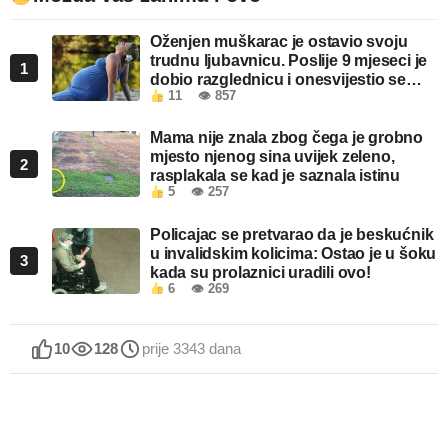
Oženjen muškarac je ostavio svoju
trudnu ljubavnicu. Poslije 9 mjeseci je
1
dobio razglednicu i onesvijestio se
11
👁 857
kada je pročitao šta piše!
Mama nije znala zbog čega je grobno
mjesto njenog sina uvijek zeleno,
2
rasplakala se kad je saznala istinu
5
👁 257
Policajac se pretvarao da je beskućnik
u invalidskim kolicima: Ostao je u šoku
3
kada su prolaznici uradili ovo!
6
👁 269
10
128
prije 3343 dana