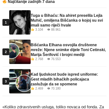
Najčitanije zadnjih 7 dana
Tuga u Bihaću: Na ahiret preselila Lejla
Muhić, omiljena Bišćanka o kojoj su svi
1
imali samo riječi hvale
3.104 👁 88.961
Bišćanka Elhana osvojila društvene
mreže: Njene snimke dijele Toni Cetinski,
2
Marija Šerifović i brojni mediji
2.768 👁 76.553
Kad ljudskost bude ispred uniforme:
Gest mladih bihaćkih policajaca
3
zaslužuje da se spomene
2.469 👁 70.180
«Koliko zdravstvenih usluga, toliko novaca od fonda. Za