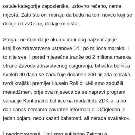
ostale kategorije zaposlenika, uslovno rečeno, nema
mjesta. Zato što oni moraju da budu na tom novcu koji se
dobije od ZZO-a», dodaje ministar.
Stoga i ne čudi da je akumulirani dug najznačajnije
krajiške zdravstvene ustanove 14 i po miliona maraka. I
to nije sve. I pored mjesečne tranše od 2 miliona maraka
strane Zavoda zdravstvenog osiguranja, bihaćka bolnica
svakih 30 dana se zadužuje dodatnih 300 hiljada maraka,
tvrdi krajiški premijer Husein Rošić: «Mi smo zadužili
menadžment prije dva mjeseca da se napravi program
sanacije Kantonalne bolnice na modalitetu ZDK-a, a do
dan danas nemamo povratne informacije. Očigledan je
jedan dojam, neću kazati bahatosti, ali nerada svakako».
I neodgovornosti. I mi smo sukladno Zakonu o