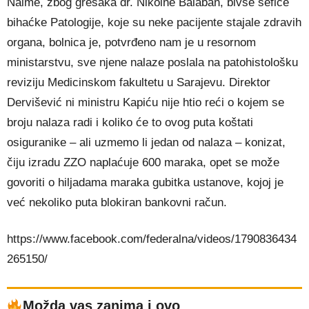
Naime, zbog grešaka dr. Nikolne Balaban, bivše šefice
bihaćke Patologije, koje su neke pacijente stajale zdravih
organa, bolnica je, potvrđeno nam je u resornom
ministarstvu, sve njene nalaze poslala na patohistološku
reviziju Medicinskom fakultetu u Sarajevu. Direktor
Dervišević ni ministru Kapiću nije htio reći o kojem se
broju nalaza radi i koliko će to ovog puta koštati
osiguranike – ali uzmemo li jedan od nalaza – konizat,
čiju izradu ZZO naplaćuje 600 maraka, opet se može
govoriti o hiljadama maraka gubitka ustanove, kojoj je
već nekoliko puta blokiran bankovni račun.
https://www.facebook.com/federalna/videos/1790836434
265150/
Možda vas zanima i ovo