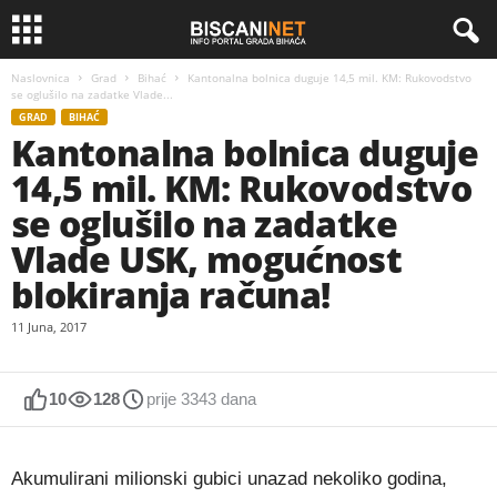
Naslovnica
Grad
Bihać
Kantonalna bolnica duguje 14,5 mil. KM: Rukovodstvo
se oglušilo na zadatke Vlade...
GRAD
BIHAĆ
Kantonalna bolnica duguje
14,5 mil. KM: Rukovodstvo
se oglušilo na zadatke
Vlade USK, mogućnost
blokiranja računa!
11 Juna, 2017
10
128
prije 3343 dana
Akumulirani milionski gubici unazad nekoliko godina,