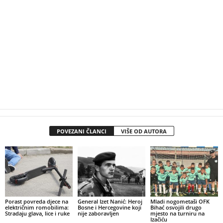
POVEZANI ČLANCI
VIŠE OD AUTORA
Porast povreda djece na
General Izet Nanić: Heroj
Mladi nogometaši OFK
električnim romobilima:
Bosne i Hercegovine koji
Bihać osvojili drugo
Stradaju glava, lice i ruke
nije zaboravljen
mjesto na turniru na
Izačiću