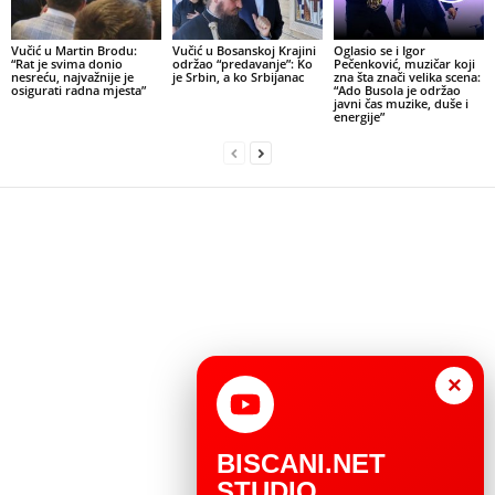
Vučić u Martin Brodu:
Vučić u Bosanskoj Krajini
Oglasio se i Igor
“Rat je svima donio
održao “predavanje”: Ko
Pečenković, muzičar koji
nesreću, najvažnije je
je Srbin, a ko Srbijanac
zna šta znači velika scena:
osigurati radna mjesta”
“Ado Busola je održao
javni čas muzike, duše i
energije”
×
BISCANI.NET
STUDIO