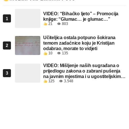
VIDEO: “Bihaćko ljeto” – Promocija
1
knjige: “Glumac… je glumac…”
21
👁 803
Učiteljica ostala potpuno šokirana
temom zadaćnice koju je Kristijan
2
odabrao, morate to vidjeti
10
👁 135
VIDEO: Mišljenje naših sugrađana o
prijedlogu zakona o zabrani pušenja
3
na javnim mjestima i u ugostiteljskim
125
👁 3.548
objektima u FBiH