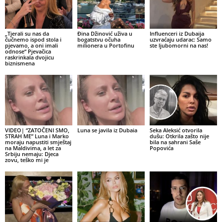
„Tjerali su nas da
Đina Džinović uživa u
Influenceri iz Dubaija
čučnemo ispod stola i
bogatstvu očuha
uzvraćaju udarac: Samo
pjevamo, a oni imali
milionera u Portofinu
ste ljubomorni na nas!
odnose“ Pjevačica
raskrinkala dvojicu
biznismena
VIDEO| “ZATOČENI SMO,
Luna se javila iz Dubaia
Seka Aleksić otvorila
STRAH ME” Luna i Marko
dušu: Otkrila zašto nije
moraju napustiti smještaj
bila na sahrani Saše
na Maldivima, a let za
Popovića
Srbiju nemaju: Djeca
zovu, teško mi je