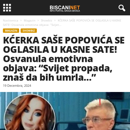
Naslovnica
Magazin
Showbiz
KĆERKA SAŠE POPOVIĆA SE OGLASILA U KASNE
SATE! Osvanula emotivna objava: “Svijet...
MAGAZIN
SHOWBIZ
KĆERKA SAŠE POPOVIĆA SE
OGLASILA U KASNE SATE!
Osvanula emotivna
objava: “Svijet propada,
znaš da bih umrla…”
19 Decembra, 2024