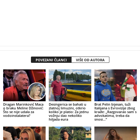
POVEZANI ČLANCI
VIŠE OD AUTORA
Dragan Marinković Maca
Desingerica se bahati u
Brat Pelin bijesan, tuži
o braku Meline Džinović:
zlatnoj limuzini, otkrio
Italijana s Evrovizije zbog
Što se nije udala za
koliko je platio: Za jednu
krađe: „Razgovarao sam s
vodoinstalatera?
vožnju dao nekoliko
advokatima, treba da
hiljada eura
snosi…“