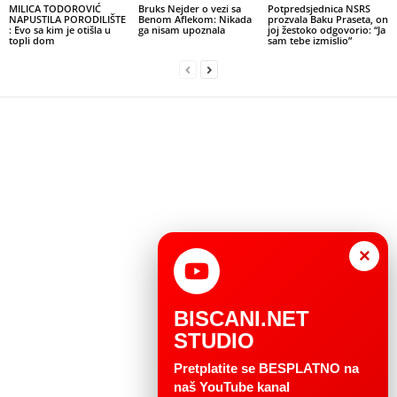
MILICA TODOROVIĆ
Bruks Nejder o vezi sa
Potpredsjednica NSRS
NAPUSTILA PORODILIŠTE
Benom Aflekom: Nikada
prozvala Baku Praseta, on
: Evo sa kim je otišla u
ga nisam upoznala
joj žestoko odgovorio: “Ja
topli dom
sam tebe izmislio”
×
BISCANI.NET
STUDIO
Pretplatite se BESPLATNO na
naš YouTube kanal