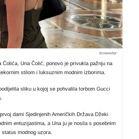
Screenshot
Čolića, Una Čolić, ponovo je privukla pažnju na
ekornim stilom i luksuznim modnim izborima.
odijelila sliku u kojoj se pohvalila torbom Gucci
.
prvoj dami Sjedinjenih Američkih Država Džeki
odnim entuzijastima, a Una ju je nosila s posebnim
j status modnog uzora.