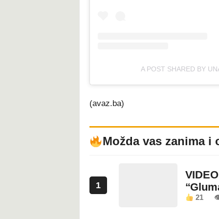
A POST SHARED BY U
(avaz.ba)
Možda vas zanima i 
VIDEO:
1
“Glum
21
