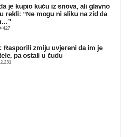
da je kupio kuću iz snova, ali glavno
u rekli: “Ne mogu ni sliku na zid da
m…”
 427
 Rasporili zmiju uvjereni da im je
tele, pa ostali u čudu
2.231