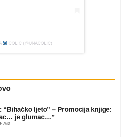
NA
ČOLIĆ (@UNACOLIC)
ovo
 “Bihaćko ljeto” – Promocija knjige:
ac… je glumac…”
 762