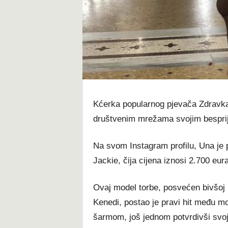
t
Kćerka popularnog pjevača Zdravka 
društvenim mrežama svojim besprij
Na svom Instagram profilu, Una je p
Jackie, čija cijena iznosi 2.700 eura
Ovaj model torbe, posvećen bivšoj 
Kenedi, postao je pravi hit među m
šarmom, još jednom potvrdivši svo