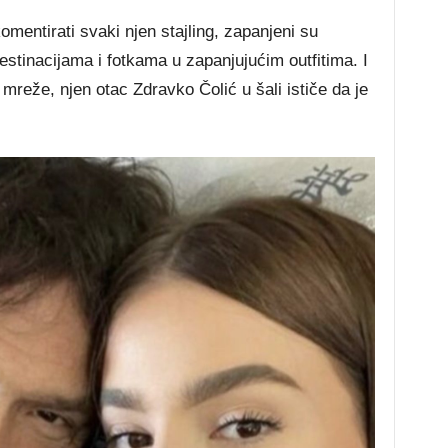
omentirati svaki njen stajling, zapanjeni su
stinacijama i fotkama u zapanjujućim outfitima. I
reže, njen otac Zdravko Čolić u šali ističe da je