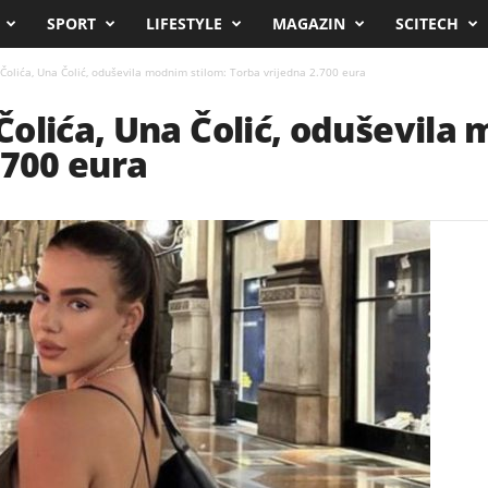
SPORT
LIFESTYLE
MAGAZIN
SCITECH
Čolića, Una Čolić, oduševila modnim stilom: Torba vrijedna 2.700 eura
olića, Una Čolić, oduševila 
.700 eura