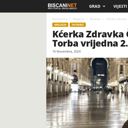
GRAD
VIJESTI
B
i
Naslovnica
Magazin
Showbiz
Kćerka Zdravka 
MAGAZIN
SHOWBIZ
Kćerka Zdravka Č
s
Torba vrijedna 2
c
16 Novembra, 2024
a
n
i
.
n
e