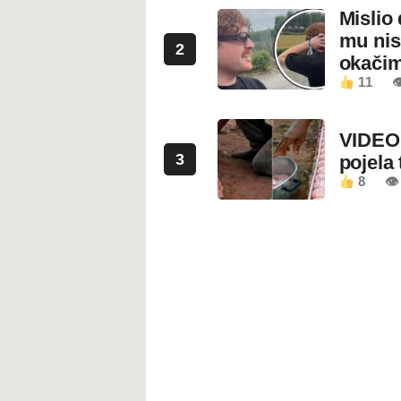
Mislio 
mu nis
2
okači
11

VIDEO:
3
pojela 
8
👁 