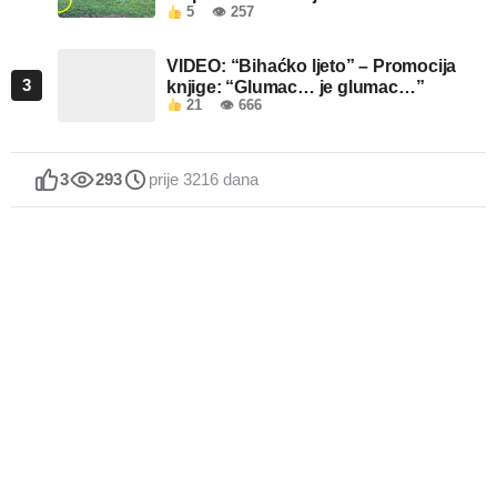
5
👁 257
VIDEO: “Bihaćko ljeto” – Promocija
3
knjige: “Glumac… je glumac…”
21
👁 666
3
293
prije 3216 dana