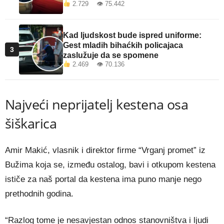
2.729 👁 75.442
Kad ljudskost bude ispred uniforme:
Gest mladih bihaćkih policajaca
3
zaslužuje da se spomene
2.469 👁 70.136
Najveći neprijatelj kestena osa
šiškarica
Amir Makić, vlasnik i direktor firme “Vrganj promet” iz
Bužima koja se, između ostalog, bavi i otkupom kestena
ističe za naš portal da kestena ima puno manje nego
prethodnih godina.
“Razlog tome je nesavjestan odnos stanovništva i ljudi