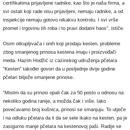
certifikatima prijavljene radnike, kao što je naša firma, a
svi ostali koji rade nisu prijavljeni, nemaju radnike, a od
inspekcije nemaju gotovo nikakvu kontrolu. I svi vrše
promet i trgovinu tih roba i to pravi dodatni haos”, ističe.
Osim otkupljivača i onih koji prodaju kesten, probleme
zbog smanjenog prinosa kestena imaju i proizvođači
meda. Hazim Hodžić iz cazinskog udruženja pčelara
“Kesten” također govori da u posljednje dvije godine
pčelari bilježe smanjene prinose.
“Mislim da su prinosi opali čak za 50 posto u odnosu na
nekoliko godina ranije, a možda čak i više. Iako
povećavamo broj košnica, prinosi se smanjuju. To utječe
i na odluku pčelara da li da se sele ikako na kesten, pa je
zasigurno manje pčelara na kestenovoj paši. Radije se