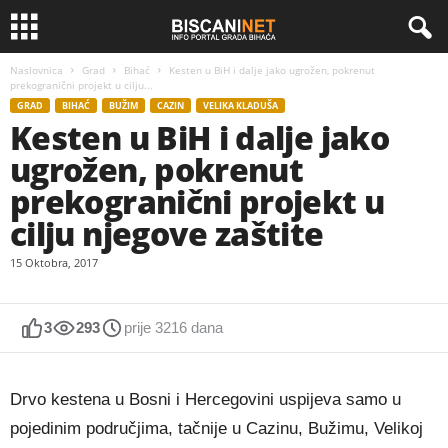
Naslovnica
Grad
Bihać
Kesten u BiH i dalje jako ugrožen, pokrenut
prekogranični projekt u cilju...
GRAD
BIHAĆ
BUŽIM
CAZIN
VELIKA KLADUŠA
Kesten u BiH i dalje jako
ugrožen, pokrenut
prekogranični projekt u
cilju njegove zaštite
15 Oktobra, 2017
3
293
prije 3216 dana
Drvo kestena u Bosni i Hercegovini uspijeva samo u
pojedinim područjima, tačnije u Cazinu, Bužimu, Velikoj