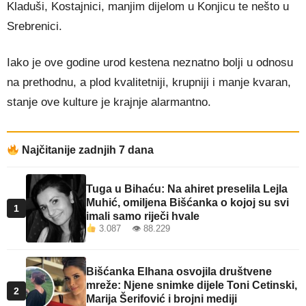
Kladuši, Kostajnici, manjim dijelom u Konjicu te nešto u
Srebrenici.
Iako je ove godine urod kestena neznatno bolji u odnosu
na prethodnu, a plod kvalitetniji, krupniji i manje kvaran,
stanje ove kulture je krajnje alarmantno.
Najčitanije zadnjih 7 dana
Tuga u Bihaću: Na ahiret preselila Lejla
Muhić, omiljena Bišćanka o kojoj su svi
1
imali samo riječi hvale
3.087 👁 88.229
Bišćanka Elhana osvojila društvene
mreže: Njene snimke dijele Toni Cetinski,
2
Marija Šerifović i brojni mediji