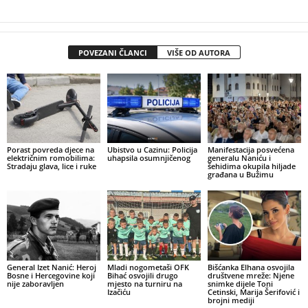
POVEZANI ČLANCI
VIŠE OD AUTORA
Porast povreda djece na
Ubistvo u Cazinu: Policija
Manifestacija posvećena
električnim romobilima:
uhapsila osumnjičenog
generalu Naniću i
Stradaju glava, lice i ruke
šehidima okupila hiljade
građana u Bužimu
General Izet Nanić: Heroj
Mladi nogometaši OFK
Bišćanka Elhana osvojila
Bosne i Hercegovine koji
Bihać osvojili drugo
društvene mreže: Njene
nije zaboravljen
mjesto na turniru na
snimke dijele Toni
Izačiću
Cetinski, Marija Šerifović i
brojni mediji