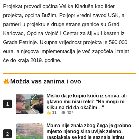
Projekat provodi općina Velika Kladuša kao lider
projekta, općina Bužim, Poljoprivredni zavod USK, a
partneri u projektu s druge strane granice su Grad
Karlovac, Općina Vojnić i Centar za šljivu i kesten iz
Grada Petrinje. Ukupna vrijednost projekta je 590.000
eura, a njegova implementacija je već započela i trajat
će do kraja 2019. godine.
Možda vas zanima i ovo
Mislio da je kupio kuću iz snova, ali
glavno mu nisu rekli: “Ne mogu ni
1
sliku na zid da okačim…”
11
👁 427
Mama nije znala zbog čega je grobno
mjesto njenog sina uvijek zeleno,
2
rasplakala se kad je saznala istinu