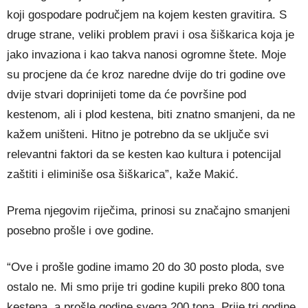
koji gospodare područjem na kojem kesten gravitira. S
druge strane, veliki problem pravi i osa šiškarica koja je
jako invaziona i kao takva nanosi ogromne štete. Moje
su procjene da će kroz naredne dvije do tri godine ove
dvije stvari doprinijeti tome da će površine pod
kestenom, ali i plod kestena, biti znatno smanjeni, da ne
kažem uništeni. Hitno je potrebno da se uključe svi
relevantni faktori da se kesten kao kultura i potencijal
zaštiti i eliminiše osa šiškarica”, kaže Makić.
Prema njegovim riječima, prinosi su značajno smanjeni
posebno prošle i ove godine.
“Ove i prošle godine imamo 20 do 30 posto ploda, sve
ostalo ne. Mi smo prije tri godine kupili preko 800 tona
kestena, a prošle godine svega 200 tona. Prije tri godine