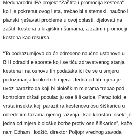
Međunarodni IPA projekt “Zaštita i promocija kestena”
koji je pokrenut ovog ljeta, trebao bi sistemski, naučno i
planski rješavati probleme u ovoj oblasti, djelovati na
zaštiti kestena u krajiškim šumama, a zatim i promociji
kestena kao resursa.
“To podrazumijeva da će određene naučne ustanove u
BiH odraditi elaborate koji se tiču zdravstvenog stanja
kestena i na osnovu tih podataka ići će se u smjeru
poduzimanja konkretnih mjera. Jedna od tih mjera je
uvoz parazitoida koji bi biološkim mjerama trebao pod
kontrolom držati populaciju ose šiškarice. Parazitoid je
vrsta insekta koji parazitira kestenovu osu šiškaricu u
određenim fazama njenog razvoja i kao koristan insekt je
jedna od mjera biološke borbe protiv ose šiškarice”, kaže
nam Edham Hodžić, direktor Poljoprivrednog zavoda