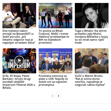
Dva mjeseca nakon
Tri poziva za Bihać:
Tuga u Bihaću: Na ahiret
emisije na BiscaniNET-u:
Ćustović, Mešić i trener
preselila Lejla Muhić,
Sedić poručio „Još
Halilović predstavljat će
omiljena Bišćanka o kojoj
čekamo odgovor koji je
BiH na Svjetskom
su svi imali samo riječi
najavljen za sedam dana“
prvenstvu
hvale
Grše, Eli Rojas, Paolo
Povećana osnovica za
Vučić u Martin Brodu:
Barbato i brojni drugi
plate u USK: Najviše će
“Rat je svima donio
izvođači obilježili
dobiti oni sa najvećim
nesreću, najvažnije je
Imperium Festival 2026 u
primanjima
osigurati radna mjesta”
Bihaću