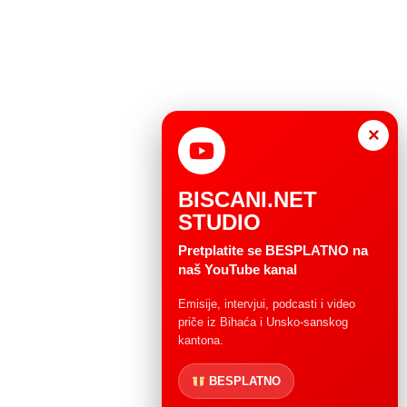
×
BISCANI.NET
STUDIO
Pretplatite se BESPLATNO na
naš YouTube kanal
Emisije, intervjui, podcasti i video
priče iz Bihaća i Unsko-sanskog
kantona.
BESPLATNO