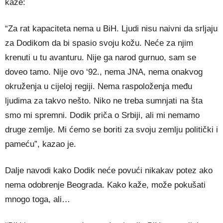
kaže:
“Za rat kapaciteta nema u BiH. Ljudi nisu naivni da srljaju
za Dodikom da bi spasio svoju kožu. Neće za njim
krenuti u tu avanturu. Nije ga narod gurnuo, sam se
doveo tamo. Nije ovo ‘92., nema JNA, nema onakvog
okruženja u cijeloj regiji. Nema raspoloženja među
ljudima za takvo nešto. Niko ne treba sumnjati na šta
smo mi spremni. Dodik priča o Srbiji, ali mi nemamo
druge zemlje. Mi ćemo se boriti za svoju zemlju politički i
pameću”, kazao je.
Dalje navodi kako Dodik neće povući nikakav potez ako
nema odobrenje Beograda. Kako kaže, može pokušati
mnogo toga, ali…