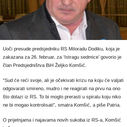
Uoči presude predsjedniku RS Miloradu Dodiku, koja je
zakazana za 26. februar, za ‘Istragu sedmice’ govorio je
član Predsjedništva BiH Željko Komšić.
“Sud će reći svoje, ali je očekivati krizu na koju će valjati
odgovarati smireno, mudro i ne reagirati na prvu na ono
što dolazi iz RS. To bi moglo prerasti u spiralu koju niko
ne bi mogao kontrolisati”, smatra Komšić, a piše Patria.
O prijetnjama i najavama novih sukoba iz RS-a, Komšić