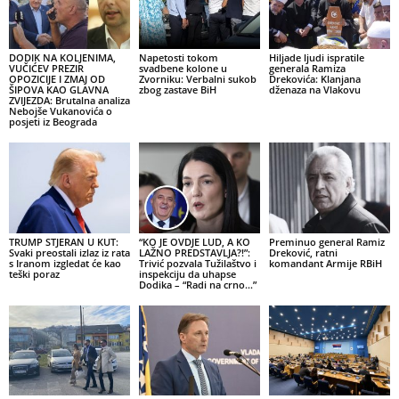
DODIK NA KOLJENIMA,
Napetosti tokom
Hiljade ljudi ispratile
VUČIĆEV PREZIR
svadbene kolone u
generala Ramiza
OPOZICIJE I ZMAJ OD
Zvorniku: Verbalni sukob
Drekovića: Klanjana
ŠIPOVA KAO GLAVNA
zbog zastave BiH
dženaza na Vlakovu
ZVIJEZDA: Brutalna analiza
Nebojše Vukanovića o
posjeti iz Beograda
TRUMP STJERAN U KUT:
“KO JE OVDJE LUD, A KO
Preminuo general Ramiz
Svaki preostali izlaz iz rata
LAŽNO PREDSTAVLJA?!”:
Dreković, ratni
s Iranom izgledat će kao
Trivić pozvala Tužilaštvo i
komandant Armije RBiH
teški poraz
inspekciju da uhapse
Dodika – “Radi na crno…”