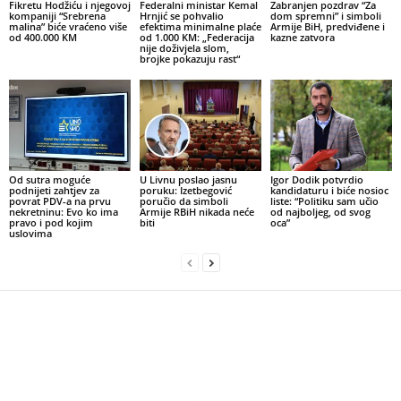
Fikretu Hodžiću i njegovoj
Federalni ministar Kemal
Zabranjen pozdrav “Za
kompaniji “Srebrena
Hrnjić se pohvalio
dom spremni” i simboli
malina” biće vraćeno više
efektima minimalne plaće
Armije BiH, predviđene i
od 400.000 KM
od 1.000 KM: „Federacija
kazne zatvora
nije doživjela slom,
brojke pokazuju rast“
Od sutra moguće
U Livnu poslao jasnu
Igor Dodik potvrdio
podnijeti zahtjev za
poruku: Izetbegović
kandidaturu i biće nosioc
povrat PDV-a na prvu
poručio da simboli
liste: “Politiku sam učio
nekretninu: Evo ko ima
Armije RBiH nikada neće
od najboljeg, od svog
pravo i pod kojim
biti
oca”
uslovima