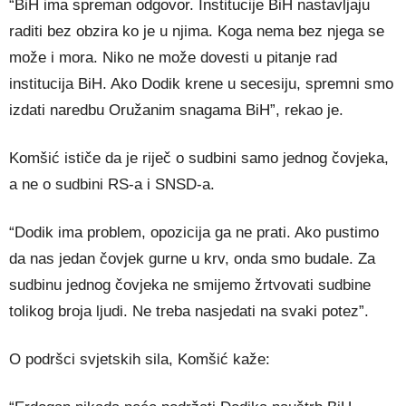
“BiH ima spreman odgovor. Institucije BiH nastavljaju
raditi bez obzira ko je u njima. Koga nema bez njega se
može i mora. Niko ne može dovesti u pitanje rad
institucija BiH. Ako Dodik krene u secesiju, spremni smo
izdati naredbu Oružanim snagama BiH”, rekao je.
Komšić ističe da je riječ o sudbini samo jednog čovjeka,
a ne o sudbini RS-a i SNSD-a.
“Dodik ima problem, opozicija ga ne prati. Ako pustimo
da nas jedan čovjek gurne u krv, onda smo budale. Za
sudbinu jednog čovjeka ne smijemo žrtvovati sudbine
tolikog broja ljudi. Ne treba nasjedati na svaki potez”.
O podršci svjetskih sila, Komšić kaže: