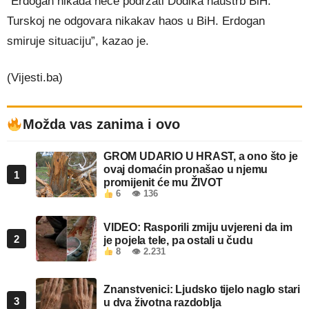
“Erdogan nikada neće podržati Dodika nauštrb BiH.
Turskoj ne odgovara nikakav haos u BiH. Erdogan
smiruje situaciju”, kazao je.
(Vijesti.ba)
Možda vas zanima i ovo
GROM UDARIO U HRAST, a ono što je
ovaj domaćin pronašao u njemu
1
promijenit će mu ŽIVOT
6
👁 136
VIDEO: Rasporili zmiju uvjereni da im
2
je pojela tele, pa ostali u čudu
8
👁 2.231
Znanstvenici: Ljudsko tijelo naglo stari
3
u dva životna razdoblja