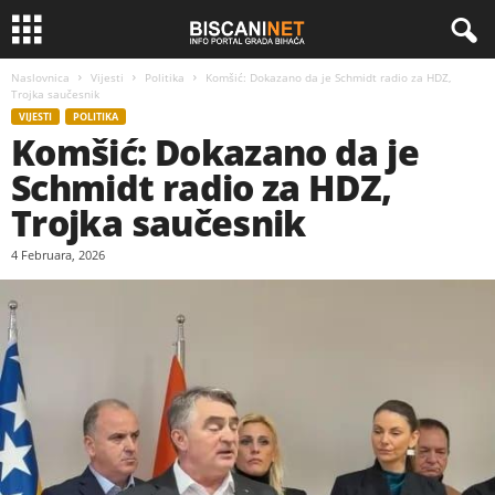
Naslovnica
Vijesti
Politika
Komšić: Dokazano da je Schmidt radio za HDZ,
Trojka saučesnik
VIJESTI
POLITIKA
Komšić: Dokazano da je
Schmidt radio za HDZ,
Trojka saučesnik
4 Februara, 2026