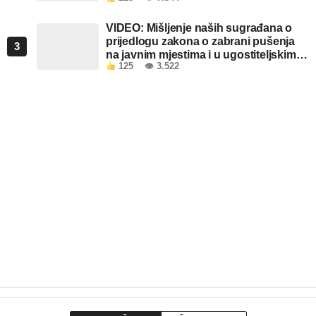
VIDEO: Mišljenje naših sugrađana o
prijedlogu zakona o zabrani pušenja
3
na javnim mjestima i u ugostiteljskim
125
👁 3.522
objektima u FBiH