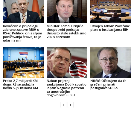
Kovačević o prijedlogu
Ministar Kemal Hrnjić o
Usvojen zakon: Povećane
zabrane zastave RBiH u
zloupotrebi poticaja:
plate u institucijama BiH
RS-u: Politički čin s ciljem
Umjesto štale zatekli smo
ponižavanja žrtava, to je
vilu s bazenom
udar na mir
Preko 2,7 milijardi KM
Nakon prijetnji
Nikšić: Očekujem da će
duga: RS se zadužila
sankcijama Dodik spustio
građani priznati
novih 50,9 miliona KM
loptu: Naglasio potrebu
postignuća SDP-a
za unutrašnjim
dogovorom u BiH