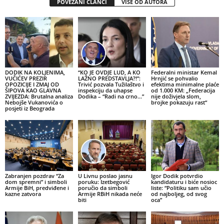
POVEZANI ČLANCI
VIŠE OD AUTORA
DODIK NA KOLJENIMA,
“KO JE OVDJE LUD, A KO
Federalni ministar Kemal
VUČIĆEV PREZIR
LAŽNO PREDSTAVLJA?!”:
Hrnjić se pohvalio
OPOZICIJE I ZMAJ OD
Trivić pozvala Tužilaštvo i
efektima minimalne plaće
ŠIPOVA KAO GLAVNA
inspekciju da uhapse
od 1.000 KM: „Federacija
ZVIJEZDA: Brutalna analiza
Dodika – “Radi na crno…”
nije doživjela slom,
Nebojše Vukanovića o
brojke pokazuju rast“
posjeti iz Beograda
Zabranjen pozdrav “Za
U Livnu poslao jasnu
Igor Dodik potvrdio
dom spremni” i simboli
poruku: Izetbegović
kandidaturu i biće nosioc
Armije BiH, predviđene i
poručio da simboli
liste: “Politiku sam učio
kazne zatvora
Armije RBiH nikada neće
od najboljeg, od svog
biti
oca”