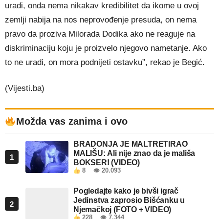
uradi, onda nema nikakav kredibilitet da ikome u ovoj
zemlji nabija na nos neprovođenje presuda, on nema
pravo da proziva Milorada Dodika ako ne reaguje na
diskriminaciju koju je proizvelo njegovo nametanje. Ako
to ne uradi, on mora podnijeti ostavku”, rekao je Begić.
(Vijesti.ba)
Možda vas zanima i ovo
BRADONJA JE MALTRETIRAO
MALIŠU: Ali nije znao da je mališa
1
BOKSER! (VIDEO)
8
👁 20.093
Pogledajte kako je bivši igrač
Jedinstva zaprosio Bišćanku u
2
Njemačkoj (FOTO + VIDEO)
228
👁 7.344