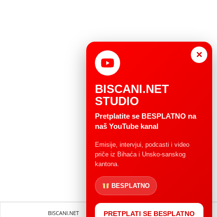
×
BISCANI.NET
STUDIO
Pretplatite se BESPLATNO na
naš YouTube kanal
Emisije, intervjui, podcasti i video
priče iz Bihaća i Unsko-sanskog
kantona.
BESPLATNO
BISCANI.NET
Impressum
Uvjeti korištenja
PRETPLATI SE BESPLATNO