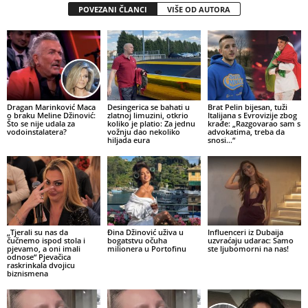
POVEZANI ČLANCI
VIŠE OD AUTORA
Dragan Marinković Maca
Desingerica se bahati u
Brat Pelin bijesan, tuži
o braku Meline Džinović:
zlatnoj limuzini, otkrio
Italijana s Evrovizije zbog
Što se nije udala za
koliko je platio: Za jednu
krađe: „Razgovarao sam s
vodoinstalatera?
vožnju dao nekoliko
advokatima, treba da
hiljada eura
snosi…“
„Tjerali su nas da
Đina Džinović uživa u
Influenceri iz Dubaija
čučnemo ispod stola i
bogatstvu očuha
uzvraćaju udarac: Samo
pjevamo, a oni imali
milionera u Portofinu
ste ljubomorni na nas!
odnose“ Pjevačica
raskrinkala dvojicu
biznismena