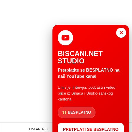
×
BISCANI.NET
STUDIO
Pretplatite se BESPLATNO na
naš YouTube kanal
Emisije, intervjui, podcasti i video
priče iz Bihaća i Unsko-sanskog
kantona.
BESPLATNO
BISCANI.NET
Impressum
Uvjeti korištenja
PRETPLATI SE BESPLATNO