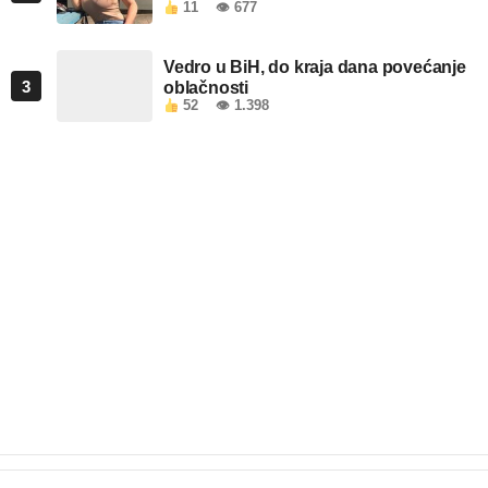
11
👁 677
Vedro u BiH, do kraja dana povećanje
3
oblačnosti
52
👁 1.398