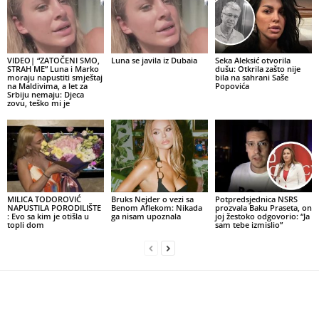
VIDEO| “ZATOČENI SMO,
Luna se javila iz Dubaia
Seka Aleksić otvorila
STRAH ME” Luna i Marko
dušu: Otkrila zašto nije
moraju napustiti smještaj
bila na sahrani Saše
na Maldivima, a let za
Popovića
Srbiju nemaju: Djeca
zovu, teško mi je
MILICA TODOROVIĆ
Bruks Nejder o vezi sa
Potpredsjednica NSRS
NAPUSTILA PORODILIŠTE
Benom Aflekom: Nikada
prozvala Baku Praseta, on
: Evo sa kim je otišla u
ga nisam upoznala
joj žestoko odgovorio: “Ja
topli dom
sam tebe izmislio”