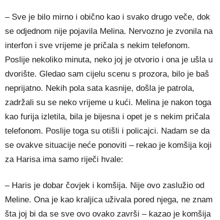
– Sve je bilo mirno i obično kao i svako drugo veče, dok
se odjednom nije pojavila Melina. Nervozno je zvonila na
interfon i sve vrijeme je pričala s nekim telefonom.
Poslije nekoliko minuta, neko joj je otvorio i ona je ušla u
dvorište. Gledao sam cijelu scenu s prozora, bilo je baš
neprijatno. Nekih pola sata kasnije, došla je patrola,
zadržali su se neko vrijeme u kući. Melina je nakon toga
kao furija izletila, bila je bijesna i opet je s nekim pričala
telefonom. Poslije toga su otišli i policajci. Nadam se da
se ovakve situacije neće ponoviti – rekao je komšija koji
za Harisa ima samo riječi hvale:
– Haris je dobar čovjek i komšija. Nije ovo zaslužio od
Meline. Ona je kao kraljica uživala pored njega, ne znam
šta joj bi da se sve ovo ovako završi – kazao je komšija