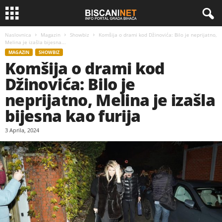
Naslovnica
Magazin
Showbiz
Komšija o drami kod Džinovića: Bilo je neprijatno,
Melina je izašla bijesna...
MAGAZIN
SHOWBIZ
Komšija o drami kod
Džinovića: Bilo je
neprijatno, Melina je izašla
bijesna kao furija
3 Aprila, 2024