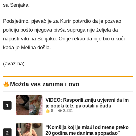
sa Senjaka.
Podsjetimo, pjevač je za Kurir potvrdio da je pozvao
policiju pošto njegova bivša supruga nije željela da
napusti vilu na Senjaku. On je rekao da nije bio u kući
kada je Melina došla.
(avaz.ba)
Možda vas zanima i ovo
VIDEO: Rasporili zmiju uvjereni da im
1
je pojela tele, pa ostali u čudu
8
👁 2.231
“Komšija koji je mlađi od mene preko
2
20 godina me danima spopadao”