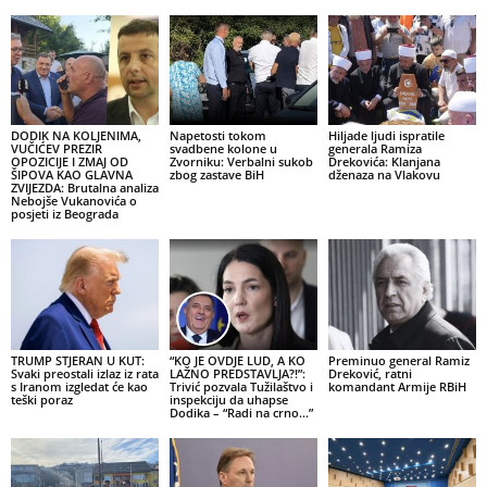
DODIK NA KOLJENIMA,
Napetosti tokom
Hiljade ljudi ispratile
VUČIĆEV PREZIR
svadbene kolone u
generala Ramiza
OPOZICIJE I ZMAJ OD
Zvorniku: Verbalni sukob
Drekovića: Klanjana
ŠIPOVA KAO GLAVNA
zbog zastave BiH
dženaza na Vlakovu
ZVIJEZDA: Brutalna analiza
Nebojše Vukanovića o
posjeti iz Beograda
TRUMP STJERAN U KUT:
“KO JE OVDJE LUD, A KO
Preminuo general Ramiz
Svaki preostali izlaz iz rata
LAŽNO PREDSTAVLJA?!”:
Dreković, ratni
s Iranom izgledat će kao
Trivić pozvala Tužilaštvo i
komandant Armije RBiH
teški poraz
inspekciju da uhapse
Dodika – “Radi na crno…”