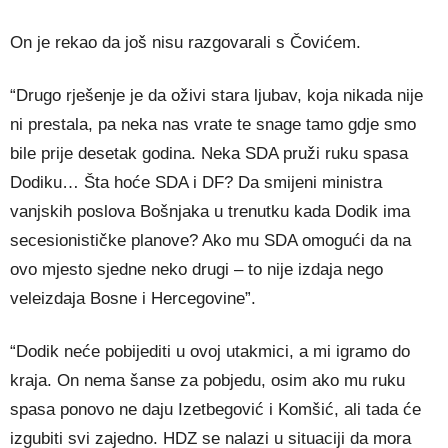
On je rekao da još nisu razgovarali s Čovićem.
“Drugo rješenje je da oživi stara ljubav, koja nikada nije
ni prestala, pa neka nas vrate te snage tamo gdje smo
bile prije desetak godina. Neka SDA pruži ruku spasa
Dodiku… Šta hoće SDA i DF? Da smijeni ministra
vanjskih poslova Bošnjaka u trenutku kada Dodik ima
secesionističke planove? Ako mu SDA omogući da na
ovo mjesto sjedne neko drugi – to nije izdaja nego
veleizdaja Bosne i Hercegovine”.
“Dodik neće pobijediti u ovoj utakmici, a mi igramo do
kraja. On nema šanse za pobjedu, osim ako mu ruku
spasa ponovo ne daju Izetbegović i Komšić, ali tada će
izgubiti svi zajedno. HDZ se nalazi u situaciji da mora