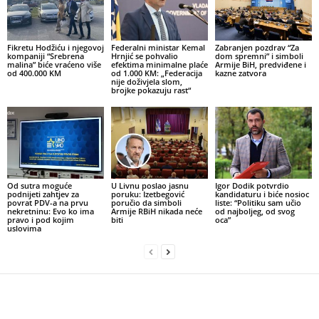
Fikretu Hodžiću i njegovoj
Federalni ministar Kemal
Zabranjen pozdrav “Za
kompaniji “Srebrena
Hrnjić se pohvalio
dom spremni” i simboli
malina” biće vraćeno više
efektima minimalne plaće
Armije BiH, predviđene i
od 400.000 KM
od 1.000 KM: „Federacija
kazne zatvora
nije doživjela slom,
brojke pokazuju rast“
Od sutra moguće
U Livnu poslao jasnu
Igor Dodik potvrdio
podnijeti zahtjev za
poruku: Izetbegović
kandidaturu i biće nosioc
povrat PDV-a na prvu
poručio da simboli
liste: “Politiku sam učio
nekretninu: Evo ko ima
Armije RBiH nikada neće
od najboljeg, od svog
pravo i pod kojim
biti
oca”
uslovima