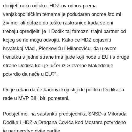
donijeti neku odluku. HDZ-ov odnos prema
vanjskopolitičkim temama je podudaran onome što mi
živimo, ali dolaze do teške raskrsnice kada se oni
trebaju opredjeliti je li Dodik taj famozni trajni partner od
kojeg se ne mogu odvojiti. Kako će HDZ objasniti
hrvatskoj Vladi, Plenkoviću i Milanoviću, da u ovom
trenutku s jedne strane ima ljude koji hoće u EU i s druge
strane Dodika koji je jučer iz Sjeverne Makedonije
potvrdio da neće u EU?”.
On je rekao da će kadrovi koji slijede politiku Dodika, a
rade u MVP BIH biti pometeni.
Podsjetimo, na sastanku predsjednika SNSD-a Milorada
Dodika i HDZ-a Dragana Čovića kod Mostara potvrđeno
je partnerstvo dvije partije.