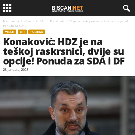
Naslovnica
Vijesti
BiH
Konaković: HDZ je na teškoj raskrsnici, dvije su opcije!
Ponuda za SDA...
VIJESTI
BIH
POLITIKA
Konaković: HDZ je na
teškoj raskrsnici, dvije su
opcije! Ponuda za SDA i DF
28 Januara, 2025