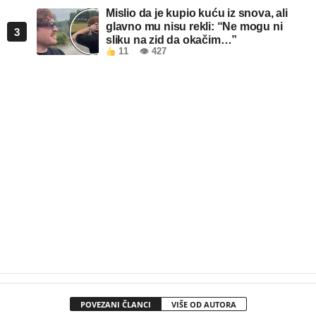
Mislio da je kupio kuću iz snova, ali
glavno mu nisu rekli: “Ne mogu ni
3
sliku na zid da okačim…”
11
👁 427
POVEZANI ČLANCI
VIŠE OD AUTORA