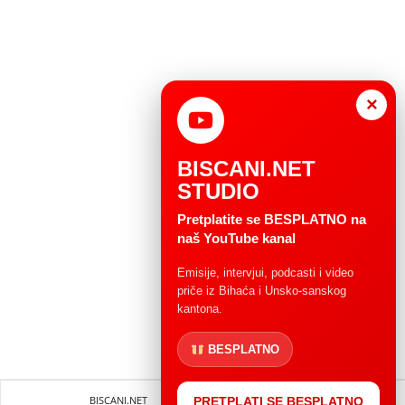
×
BISCANI.NET
STUDIO
Pretplatite se BESPLATNO na
naš YouTube kanal
Emisije, intervjui, podcasti i video
priče iz Bihaća i Unsko-sanskog
kantona.
BESPLATNO
BISCANI.NET
Impressum
Uvjeti korištenja
PRETPLATI SE BESPLATNO