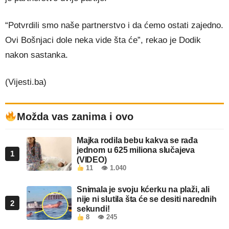
“Potvrdili smo naše partnerstvo i da ćemo ostati zajedno.
Ovi Bošnjaci dole neka vide šta će”, rekao je Dodik
nakon sastanka.
(Vijesti.ba)
Možda vas zanima i ovo
Majka rodila bebu kakva se rađa
jednom u 625 miliona slučajeva
1
(VIDEO)
11
👁 1.040
Snimala je svoju kćerku na plaži, ali
nije ni slutila šta će se desiti narednih
2
sekundi!
8
👁 245