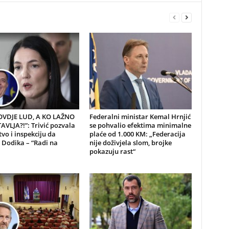
 OVDJE LUD, A KO LAŽNO
Federalni ministar Kemal Hrnjić
VLJA?!”: Trivić pozvala
se pohvalio efektima minimalne
tvo i inspekciju da
plaće od 1.000 KM: „Federacija
 Dodika – “Radi na
nije doživjela slom, brojke
pokazuju rast“