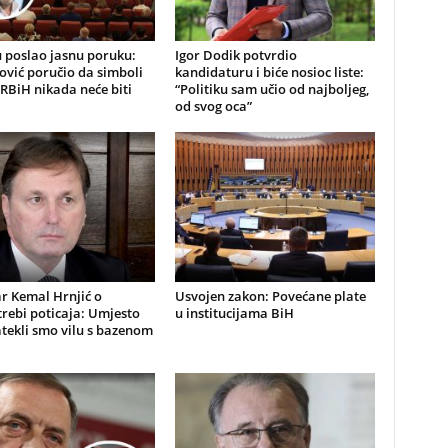
 poslao jasnu poruku:
Igor Dodik potvrdio
ović poručio da simboli
kandidaturu i biće nosioc liste:
RBiH nikada neće biti
“Politiku sam učio od najboljeg,
od svog oca”
r Kemal Hrnjić o
Usvojen zakon: Povećane plate
rebi poticaja: Umjesto
u institucijama BiH
atekli smo vilu s bazenom