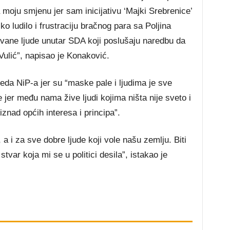
la moju smjenu jer sam inicijativu ‘Majki Srebrenice’
čko ludilo i frustraciju bračnog para sa Poljina
ovane ljude unutar SDA koji poslušaju naredbu da
Vulić”, napisao je Konaković.
jeda NiP-a jer su “maske pale i ljudima je sve
ne jer među nama žive ljudi kojima ništa nije sveto i
iznad općih interesa i principa”.
 i za sve dobre ljude koji vole našu zemlju. Biti
tvar koja mi se u politici desila”, istakao je