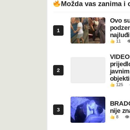
Možda vas zanima i 
Ovo su
podzem
1
najluđ
11

VIDEO:
prijed
2
javnim
objekt
125
BRADO
3
nije z
8
👁 