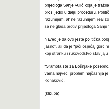
prijedloga Sanje Vulić koja je traži
proslijedio u dalju proceduru. Politi
razumijem, al’ ne razumijem realiz
se ne glasa protiv prijedloga Sanje 
Naveo je da ovo jeste politička pob
jasno”, ali da je “jači osjećaj gorči
koji stranku i rukovodstvo stavljaju 
“Sramota ste za Bošnjake posebno, a
vama najveći problem najčasnija je s
Konaković.
(klix.ba)