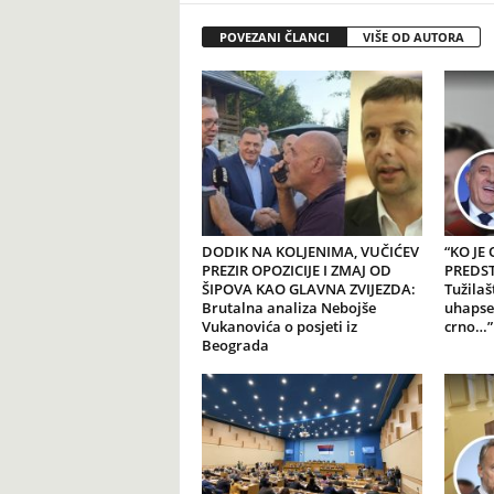
POVEZANI ČLANCI
VIŠE OD AUTORA
DODIK NA KOLJENIMA, VUČIĆEV
“KO JE
PREZIR OPOZICIJE I ZMAJ OD
PREDSTA
ŠIPOVA KAO GLAVNA ZVIJEZDA:
Tužilaš
Brutalna analiza Nebojše
uhapse
Vukanovića o posjeti iz
crno…”
Beograda