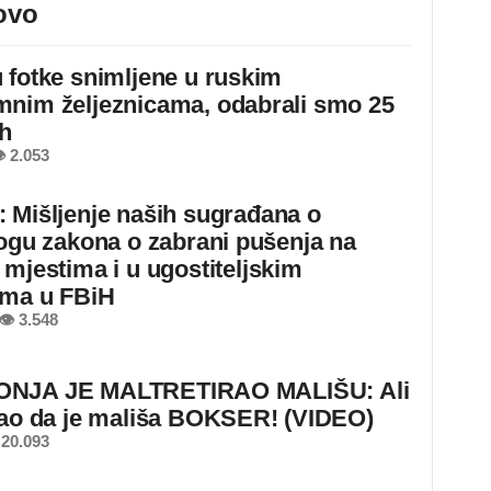
ovo
 fotke snimljene u ruskim
nim željeznicama, odabrali smo 25
ih
 2.053
 Mišljenje naših sugrađana o
logu zakona o zabrani pušenja na
 mjestima i u ugostiteljskim
ima u FBiH
👁 3.548
NJA JE MALTRETIRAO MALIŠU: Ali
nao da je mališa BOKSER! (VIDEO)
20.093