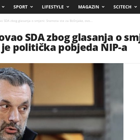
SPORT
LIFESTYLE
MAGAZIN
SCITECH
ao SDA zbog glasanja o smjeni: Sramota ste za Bošnjake, ovo...
ovao SDA zbog glasanja o sm
 je politička pobjeda NIP-a