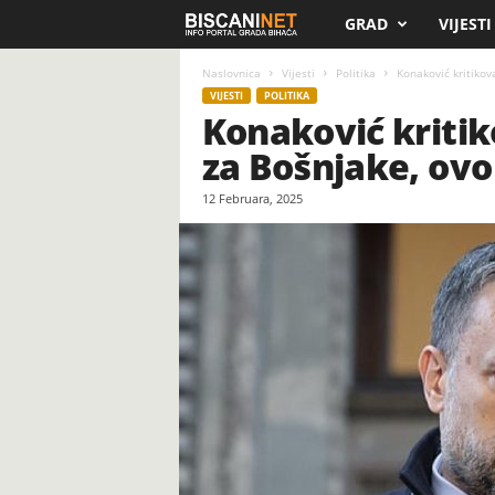
GRAD
VIJESTI
B
i
Naslovnica
Vijesti
Politika
Konaković kritikov
VIJESTI
POLITIKA
Konaković kritik
s
za Bošnjake, ovo
c
12 Februara, 2025
a
n
i
.
n
e