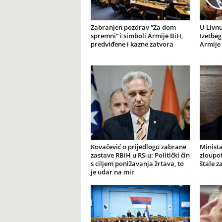
Zabranjen pozdrav “Za dom
U Livnu
spremni” i simboli Armije BiH,
Izetbeg
predviđene i kazne zatvora
Armije 
Kovačević o prijedlogu zabrane
Minista
zastave RBiH u RS-u: Politički čin
zloupot
s ciljem ponižavanja žrtava, to
štale z
je udar na mir