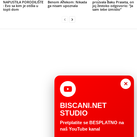
NAPUSTILA PORODILIŠTE
Benom Aflekom: Nikada
prozvala Baku Praseta, on
: Evo sa kim je otišla u
ga nisam upoznala
joj žestoko odgovorio: “Ja
topli dom
sam tebe izmislio”
×
BISCANI.NET
STUDIO
Pretplatite se BESPLATNO na
naš YouTube kanal