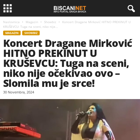
Naslovnica
Magazin
Showbiz
Koncert Dragane Mirković HITNO PREKINUT U
KRUŠEVCU: Tuga na sceni, niko nije...
MAGAZIN
SHOWBIZ
Koncert Dragane Mirković
HITNO PREKINUT U
KRUŠEVCU: Tuga na sceni,
niko nije očekivao ovo –
Slomila mu je srce!
30 Novembra, 2024