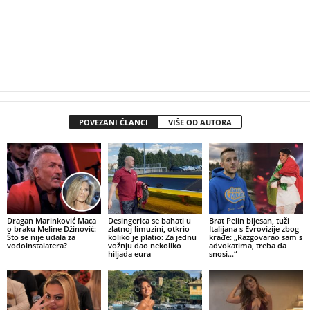
POVEZANI ČLANCI
VIŠE OD AUTORA
Dragan Marinković Maca
Desingerica se bahati u
Brat Pelin bijesan, tuži
o braku Meline Džinović:
zlatnoj limuzini, otkrio
Italijana s Evrovizije zbog
Što se nije udala za
koliko je platio: Za jednu
krađe: „Razgovarao sam s
vodoinstalatera?
vožnju dao nekoliko
advokatima, treba da
hiljada eura
snosi…“