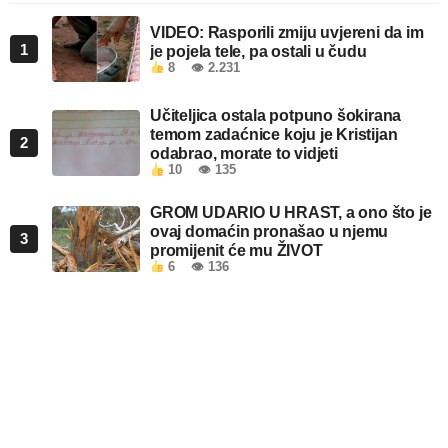
VIDEO: Rasporili zmiju uvjereni da im
1
je pojela tele, pa ostali u čudu
8
👁 2.231
Učiteljica ostala potpuno šokirana
temom zadaćnice koju je Kristijan
2
odabrao, morate to vidjeti
10
👁 135
GROM UDARIO U HRAST, a ono što je
ovaj domaćin pronašao u njemu
3
promijenit će mu ŽIVOT
6
👁 136