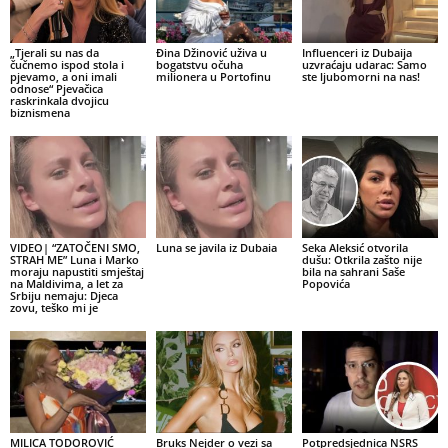
„Tjerali su nas da
Đina Džinović uživa u
Influenceri iz Dubaija
čučnemo ispod stola i
bogatstvu očuha
uzvraćaju udarac: Samo
pjevamo, a oni imali
milionera u Portofinu
ste ljubomorni na nas!
odnose“ Pjevačica
raskrinkala dvojicu
biznismena
VIDEO| “ZATOČENI SMO,
Luna se javila iz Dubaia
Seka Aleksić otvorila
STRAH ME” Luna i Marko
dušu: Otkrila zašto nije
moraju napustiti smještaj
bila na sahrani Saše
na Maldivima, a let za
Popovića
Srbiju nemaju: Djeca
zovu, teško mi je
MILICA TODOROVIĆ
Bruks Nejder o vezi sa
Potpredsjednica NSRS