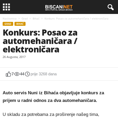
Naslovnica
Grad
Bihać
Konkurs: Posao za automehaničara / elektroničara
GRAD
BIHAĆ
Konkurs: Posao za
automehaničara /
elektroničara
26 Augusta, 2017
7
44
prije 3268 dana
Auto servis Nuni iz Bihaća objavljuje konkurs za
prijem u radni odnos za dva automehaničara.
U skladu za potrebama za proširenje našeg tima,