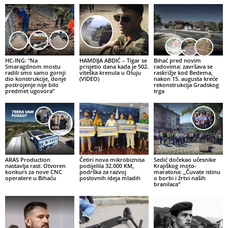
HC-ING: “Na
HAMDIJA ABDIĆ – Tigar se
Bihać pred novim
Smaragdnom mostu
prisjetio dana kada je 502.
radovima: završava se
radili smo samo gornji
viteška krenula u Oluju
raskrižje kod Bedema,
dio konstrukcije, donje
(VIDEO)
nakon 15. augusta kreće
postrojenje nije bilo
rekonstrukcija Gradskog
predmet ugovora”
trga
ARAS Production
Četiri nova mikrobiznisa
Sedić dočekao učesnike
nastavlja rast: Otvoren
podijelila 32.000 KM,
Krajiškog moto-
konkurs za nove CNC
podrška za razvoj
maratona: „Čuvate istinu
operatere u Bihaću
poslovnih ideja mladih
o borbi i žrtvi naših
branilaca“