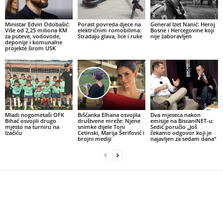
Ministar Edvin Odobašić:
Porast povreda djece na
General Izet Nanić: Heroj
Više od 2,25 miliona KM
električnim romobilima:
Bosne i Hercegovine koji
za puteve, vodovode,
Stradaju glava, lice i ruke
nije zaboravljen
deponije i komunalne
projekte širom USK
Mladi nogometaši OFK
Bišćanka Elhana osvojila
Dva mjeseca nakon
Bihać osvojili drugo
društvene mreže: Njene
emisije na BiscaniNET-u:
mjesto na turniru na
snimke dijele Toni
Sedić poručio „Još
Izačiću
Cetinski, Marija Šerifović i
čekamo odgovor koji je
brojni mediji
najavljen za sedam dana“