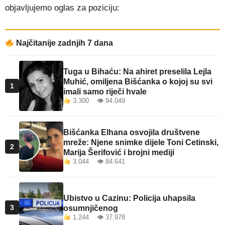
objavljujemo oglas za poziciju:
Najčitanije zadnjih 7 dana
Tuga u Bihaću: Na ahiret preselila Lejla
Muhić, omiljena Bišćanka o kojoj su svi
1
imali samo riječi hvale
3.300 👁 94.049
Bišćanka Elhana osvojila društvene
mreže: Njene snimke dijele Toni Cetinski,
2
Marija Šerifović i brojni mediji
3.044 👁 84.641
Ubistvo u Cazinu: Policija uhapsila
3
osumnjičenog
1.244 👁 37.978