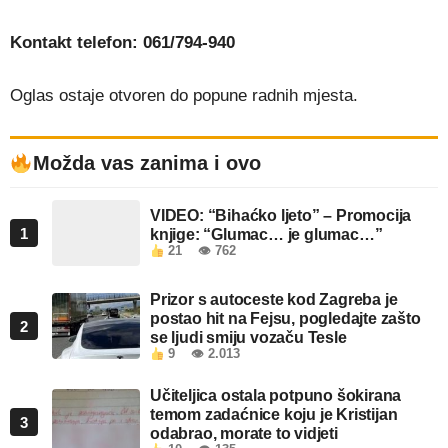
Kontakt telefon: 061/794-940
Oglas ostaje otvoren do popune radnih mjesta.
Možda vas zanima i ovo
VIDEO: “Bihaćko ljeto” – Promocija
1
knjige: “Glumac… je glumac…”
21
👁 762
Prizor s autoceste kod Zagreba je
postao hit na Fejsu, pogledajte zašto
2
se ljudi smiju vozaču Tesle
9
👁 2.013
Učiteljica ostala potpuno šokirana
temom zadaćnice koju je Kristijan
3
odabrao, morate to vidjeti