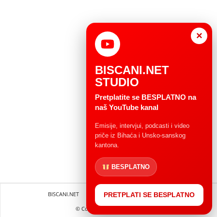
×
BISCANI.NET
STUDIO
Pretplatite se BESPLATNO na
naš YouTube kanal
Emisije, intervjui, podcasti i video
priče iz Bihaća i Unsko-sanskog
kantona.
BESPLATNO
BISCANI.NET
Impressum
Uvjeti korištenja
PRETPLATI SE BESPLATNO
© Copryright 2004 - 2025.