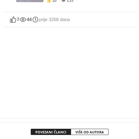
10
👁 135
7
44
prije 3268 dana
POVEZANI ČLANCI
VIŠE OD AUTORA