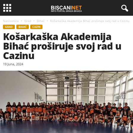
Naslovnica
Grad
Bihać
Košarkaška Akademija Bihać proširuje svoj rad u Cazinu
GRAD
BIHAĆ
CAZIN
Košarkaška Akademija
Bihać proširuje svoj rad u
Cazinu
19 Juna, 2024