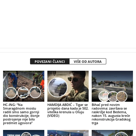
POVEZANI ČLANCI
VIŠE OD AUTORA
HC-ING: “Na
HAMDIJA ABDIĆ – Tigar se
Bihać pred novim
Smaragdnom mostu
prisjetio dana kada je 502.
radovima: završava se
radili smo samo gornji
viteška krenula u Oluju
raskrižje kod Bedema,
dio konstrukcije, donje
(VIDEO)
nakon 15. augusta kreće
postrojenje nije bilo
rekonstrukcija Gradskog
predmet ugovora”
trga