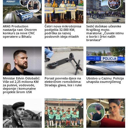
ARAS Production
Četiri nova mikrobiznisa
Sedić dočekao učesnike
nastavlja rast: Otvoren
podijelila 32.000 KM,
Krajiškog moto-
konkurs za nove CNC
podrška za razvoj
maratona: „Čuvate istinu
operatere u Bihaću
poslovnih ideja mladih
o borbi i žrtvi naših
branilaca“
Ministar Edvin Odobašić:
Porast povreda djece na
Ubistvo u Cazinu: Policija
Više od 2,25 miliona KM
električnim romobilima:
uhapsila osumnjičenog
za puteve, vodovode,
Stradaju glava, lice i ruke
deponije i komunalne
projekte širom USK