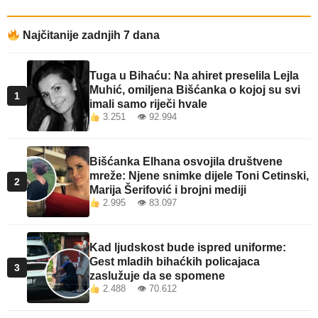
Najčitanije zadnjih 7 dana
Tuga u Bihaću: Na ahiret preselila Lejla
Muhić, omiljena Bišćanka o kojoj su svi
1
imali samo riječi hvale
3.251 👁 92.994
Bišćanka Elhana osvojila društvene
mreže: Njene snimke dijele Toni Cetinski,
2
Marija Šerifović i brojni mediji
2.995 👁 83.097
Kad ljudskost bude ispred uniforme:
Gest mladih bihaćkih policajaca
3
zaslužuje da se spomene
2.488 👁 70.612