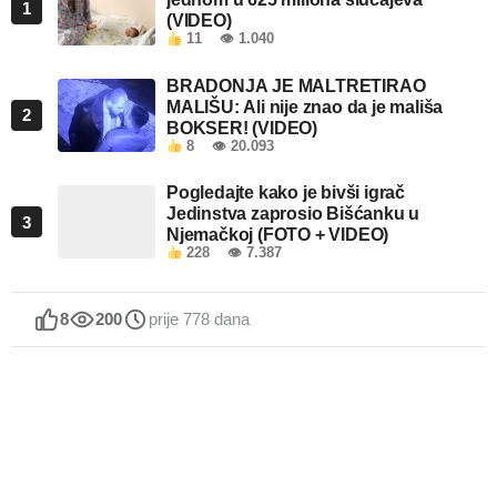
1
(VIDEO)
11
👁 1.040
BRADONJA JE MALTRETIRAO
MALIŠU: Ali nije znao da je mališa
2
BOKSER! (VIDEO)
8
👁 20.093
Pogledajte kako je bivši igrač
Jedinstva zaprosio Bišćanku u
3
Njemačkoj (FOTO + VIDEO)
228
👁 7.387
8
200
prije 778 dana