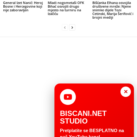
General Izet Nanić: Heroj
Mladi nogometaši OFK
Bišćanka Elhana osvojila
Bosne i Hercegovine koji
Bihać osvojili drugo
društvene mreže: Njene
nije zaboravljen
mjesto na turniru na
snimke dijele Toni
Izačiću
Cetinski, Marija Šerifović i
brojni mediji
×
BISCANI.NET
STUDIO
Pretplatite se BESPLATNO na
naš YouTube kanal