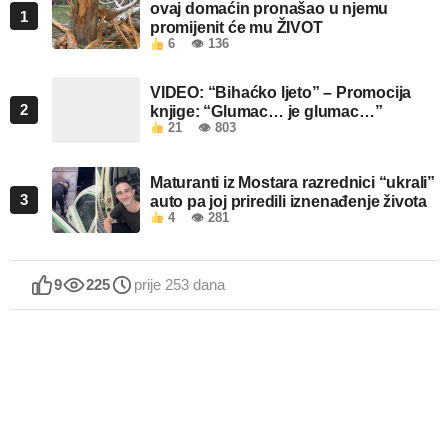
ovaj domaćin pronašao u njemu
1
promijenit će mu ŽIVOT
6
👁 136
VIDEO: “Bihaćko ljeto” – Promocija
2
knjige: “Glumac… je glumac…”
21
👁 803
Maturanti iz Mostara razrednici “ukrali”
3
auto pa joj priredili iznenađenje života
4
👁 281
9
225
prije 253 dana