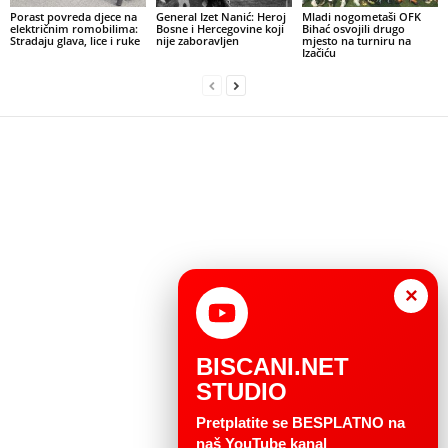
Porast povreda djece na
General Izet Nanić: Heroj
Mladi nogometaši OFK
električnim romobilima:
Bosne i Hercegovine koji
Bihać osvojili drugo
Stradaju glava, lice i ruke
nije zaboravljen
mjesto na turniru na
Izačiću
×
BISCANI.NET
STUDIO
Pretplatite se BESPLATNO na
naš YouTube kanal