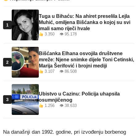
Tuga u Bihaću: Na ahiret preselila Lejla
Muhić, omiljena Bišćanka o kojoj su svi
1
imali samo riječi hvale
3.350 👁 95.178
Bišćanka Elhana osvojila društvene
mreže: Njene snimke dijele Toni Cetinski,
2
Marija Šerifović i brojni mediji
3.107 👁 86.508
Ubistvo u Cazinu: Policija uhapsila
3
osumnjičenog
1.256 👁 38.633
Na današnji dan 1992. godine, pri izvođenju borbenog