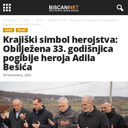
Naslovnica
Grad
Bihać
Krajiški simbol herojstva: Obilježena 33. godišnjica
pogibije heroja Adila Bešića
GRAD
BIHAĆ
Krajiški simbol herojstva:
Obilježena 33. godišnjica
pogibije heroja Adila
Bešića
28 Novembra, 2025