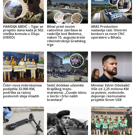
HAMDIJA ABDIĆ – Tigar se
Bihać pred novim
ARAS Production
prisjetio dana kada je 502.
radovima: završava se
nastavlja rast: Otvoren
viteška krenula u Oluju
raskrižje kod Bedema,
konkurs za nove CNC
(VIDEO)
nakon 15. augusta kreće
operatere u Bihaću
rekonstrukcija Gradskog
trga
Četiri nova mikrobiznisa
Sedić dočekao učesnike
Ministar Edvin Odobašić:
podijelila 32.000 KM,
Krajiškog moto-
Više od 2,25 miliona KM
podrška za razvoj
maratona: „Čuvate istinu
za puteve, vodovode,
poslovnih ideja mladih
o borbi i žrtvi naših
deponije i komunalne
branilaca“
projekte širom USK