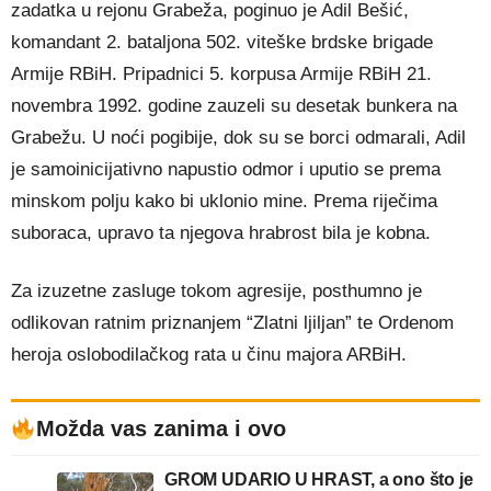
zadatka u rejonu Grabeža, poginuo je Adil Bešić,
komandant 2. bataljona 502. viteške brdske brigade
Armije RBiH. Pripadnici 5. korpusa Armije RBiH 21.
novembra 1992. godine zauzeli su desetak bunkera na
Grabežu. U noći pogibije, dok su se borci odmarali, Adil
je samoinicijativno napustio odmor i uputio se prema
minskom polju kako bi uklonio mine. Prema riječima
suboraca, upravo ta njegova hrabrost bila je kobna.
Za izuzetne zasluge tokom agresije, posthumno je
odlikovan ratnim priznanjem “Zlatni ljiljan” te Ordenom
heroja oslobodilačkog rata u činu majora ARBiH.
Možda vas zanima i ovo
GROM UDARIO U HRAST, a ono što je