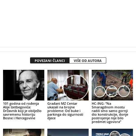
POVEZANI ČLANCI
VIŠE OD AUTORA
101 godina od rođenja
Građani MZ Centar
HC-ING: “Na
Alije Izetbegovića:
ukazali na brojne
Smaragdnom mostu
Državnik koji je obilježio
probleme: Od buke i
radili smo samo gornji
savremenu historiju
parkinga do sigurnosti
dio konstrukcije, donje
Bosne i Hercegovine
djece
postrojenje nije bilo
predmet ugovora”