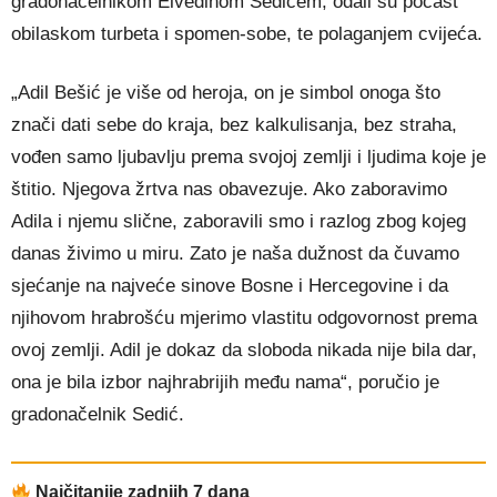
gradonačelnikom Elvedinom Sedićem, odali su počast
obilaskom turbeta i spomen-sobe, te polaganjem cvijeća.
„Adil Bešić je više od heroja, on je simbol onoga što
znači dati sebe do kraja, bez kalkulisanja, bez straha,
vođen samo ljubavlju prema svojoj zemlji i ljudima koje je
štitio. Njegova žrtva nas obavezuje. Ako zaboravimo
Adila i njemu slične, zaboravili smo i razlog zbog kojeg
danas živimo u miru. Zato je naša dužnost da čuvamo
sjećanje na najveće sinove Bosne i Hercegovine i da
njihovom hrabrošću mjerimo vlastitu odgovornost prema
ovoj zemlji. Adil je dokaz da sloboda nikada nije bila dar,
ona je bila izbor najhrabrijih među nama“, poručio je
gradonačelnik Sedić.
Najčitanije zadnjih 7 dana