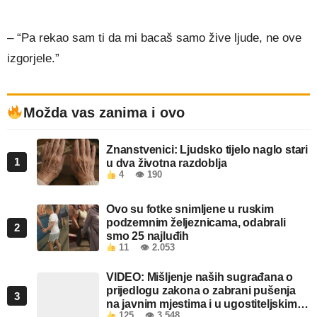
– “Pa rekao sam ti da mi bacaš samo žive ljude, ne ove
izgorjele.”
Možda vas zanima i ovo
Znanstvenici: Ljudsko tijelo naglo stari
1
u dva životna razdoblja
4
👁 190
Ovo su fotke snimljene u ruskim
podzemnim željeznicama, odabrali
2
smo 25 najluđih
11
👁 2.053
VIDEO: Mišljenje naših sugrađana o
prijedlogu zakona o zabrani pušenja
3
na javnim mjestima i u ugostiteljskim
125
👁 3.548