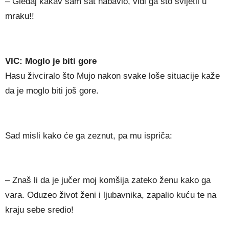
– Gledaj kakav sam sat nabavio, vidi ga što svijetli u
mraku!!
VIC: Moglo je biti gore
Hasu živciralo što Mujo nakon svake loše situacije kaže
da je moglo biti još gore.
Sad misli kako će ga zeznut, pa mu ispriča:
– Znaš li da je jučer moj komšija zateko ženu kako ga
vara. Oduzeo život ženi i ljubavnika, zapalio kuću te na
kraju sebe sredio!