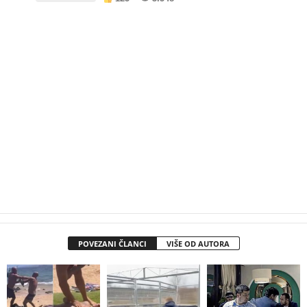
objektima u FBiH
POVEZANI ČLANCI
VIŠE OD AUTORA