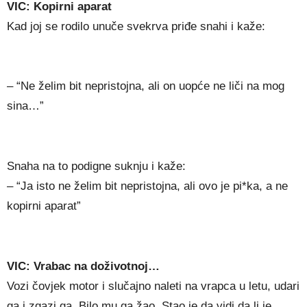
VIC: Kopirni aparat
Kad joj se rodilo unuče svekrva priđe snahi i kaže:
– “Ne želim bit nepristojna, ali on uopće ne liči na mog
sina…”
Snaha na to podigne suknju i kaže:
– “Ja isto ne želim bit nepristojna, ali ovo je pi*ka, a ne
kopirni aparat”
VIC: Vrabac na doživotnoj…
Vozi čovjek motor i slučajno naleti na vrapca u letu, udari
ga i zgazi ga. Bilo mu ga žao. Stao je da vidi da li je