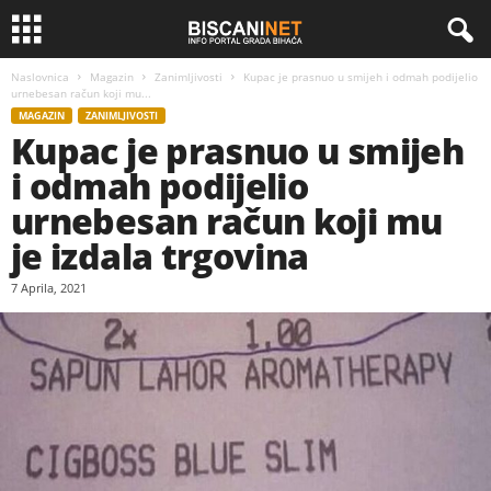
Naslovnica
Magazin
Zanimljivosti
Kupac je prasnuo u smijeh i odmah podijelio
urnebesan račun koji mu...
MAGAZIN
ZANIMLJIVOSTI
Kupac je prasnuo u smijeh
i odmah podijelio
urnebesan račun koji mu
je izdala trgovina
7 Aprila, 2021