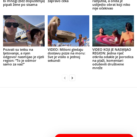
bi mnogi (bez dopuštenja)
zapravo čeka
razljutila, a onda je
pipali žene po sisama
uslijedio obrat koji niko
nije očekivao
Pozvali su tetku na
VIDEO: Milioni gledaju
VIDEO KOJI JE NASMIJAO
ljetovanje, a njen
dostavu pizze na moru:
REGION: Jedna riječ
odgovor nasmijao je cijeli
Sve je visilo o jednoj
otkrila odakle je porodica
region: “To je odmor
sekundi
na plaži, komentari
samo za vas!”
oduševili društvene
mreže