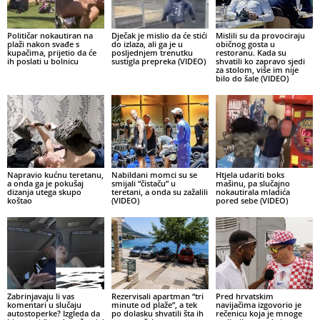
Političar nokautiran na
Dječak je mislio da će stići
Mislili su da provociraju
plaži nakon svađe s
do izlaza, ali ga je u
običnog gosta u
kupačima, prijetio da će
posljednjem trenutku
restoranu. Kada su
ih poslati u bolnicu
sustigla prepreka (VIDEO)
shvatili ko zapravo sjedi
za stolom, više im nije
bilo do šale (VIDEO)
Napravio kućnu teretanu,
Nabildani momci su se
Htjela udariti boks
a onda ga je pokušaj
smijali “čistaču” u
mašinu, pa slučajno
dizanja utega skupo
teretani, a onda su zažalili
nokautirala mladića
koštao
(VIDEO)
pored sebe (VIDEO)
Zabrinjavaju li vas
Rezervisali apartman “tri
Pred hrvatskim
komentari u slučaju
minute od plaže”, a tek
navijačima izgovorio je
autostoperke? Izgleda da
po dolasku shvatili šta ih
rečenicu koja je mnoge