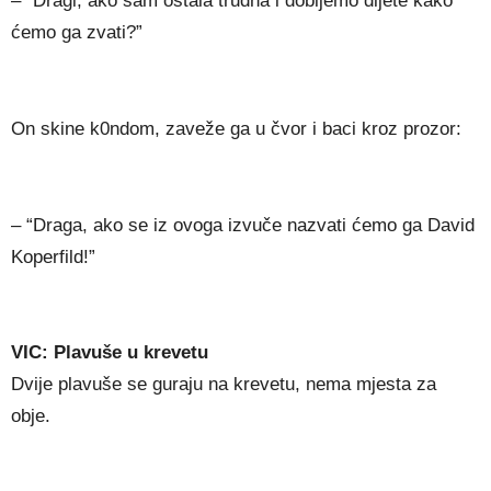
– “Dragi, ako sam ostala trudna i dobijemo dijete kako
ćemo ga zvati?”
On skine k0ndom, zaveže ga u čvor i baci kroz prozor:
– “Draga, ako se iz ovoga izvuče nazvati ćemo ga David
Koperfild!”
VIC: Plavuše u krevetu
Dvije plavuše se guraju na krevetu, nema mjesta za
obje.