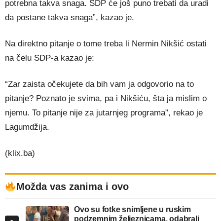
potrebna takva snaga. SDP će još puno trebati da uradi
da postane takva snaga”, kazao je.
Na direktno pitanje o tome treba li Nermin Nikšić ostati
na čelu SDP-a kazao je:
“Zar zaista očekujete da bih vam ja odgovorio na to
pitanje? Poznato je svima, pa i Nikšiću, šta ja mislim o
njemu. To pitanje nije za jutarnjeg programa”, rekao je
Lagumdžija.
(klix.ba)
Možda vas zanima i ovo
Ovo su fotke snimljene u ruskim
podzemnim željeznicama, odabrali