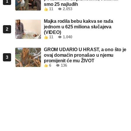
1
smo 25 najluđih
11
👁 2.053
Majka rodila bebu kakva se rađa
jednom u 625 miliona slučajeva
2
(VIDEO)
11
👁 1.040
GROM UDARIO U HRAST, a ono što je
ovaj domaćin pronašao u njemu
3
promijenit će mu ŽIVOT
6
👁 136