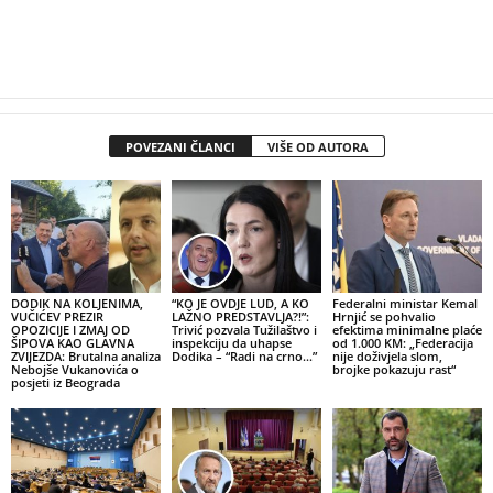
POVEZANI ČLANCI
VIŠE OD AUTORA
DODIK NA KOLJENIMA,
“KO JE OVDJE LUD, A KO
Federalni ministar Kemal
VUČIĆEV PREZIR
LAŽNO PREDSTAVLJA?!”:
Hrnjić se pohvalio
OPOZICIJE I ZMAJ OD
Trivić pozvala Tužilaštvo i
efektima minimalne plaće
ŠIPOVA KAO GLAVNA
inspekciju da uhapse
od 1.000 KM: „Federacija
ZVIJEZDA: Brutalna analiza
Dodika – “Radi na crno…”
nije doživjela slom,
Nebojše Vukanovića o
brojke pokazuju rast“
posjeti iz Beograda