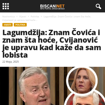
Naslovnica
Vijesti
Politika
Lagumdžija: Znam Čovića i znam šta hoće,
Cvijanović je upravu kad kaže...
VIJESTI
POLITIKA
Lagumdžija: Znam Čovića i
znam šta hoće, Cvijanović
je upravu kad kaže da sam
lobista
22 Maja, 2025