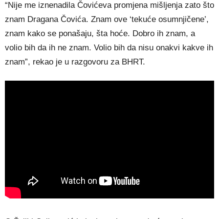
“Nije me iznenadila Čovićeva promjena mišljenja zato što
znam Dragana Čovića. Znam ove ‘tekuće osumnjičene’,
znam kako se ponašaju, šta hoće. Dobro ih znam, a
volio bih da ih ne znam. Volio bih da nisu onakvi kakve ih
znam”, rekao je u razgovoru za BHRT.