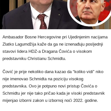
Ambasador Bosne Hercegovine pri Ujedinjenim nacijama
Zlatko Lagumdžija kaže da ga ne iznenađuju posljednji
stavovi lidera HDZ-a Dragana Čovića o visokom
predstavniku Christianu Schmidtu.
Čović je prije nekoliko dana kazao da “koliko vidi” niko
nije imenovao Schmidta na poziciju visokog
predstavnika. Ovo je potpuno novi pristup Čovića o
Schmidtu jer nije tako pričao kada je visoki predstavnik
mijenjao izborni zakon u izbornoj noći 2022. godine.