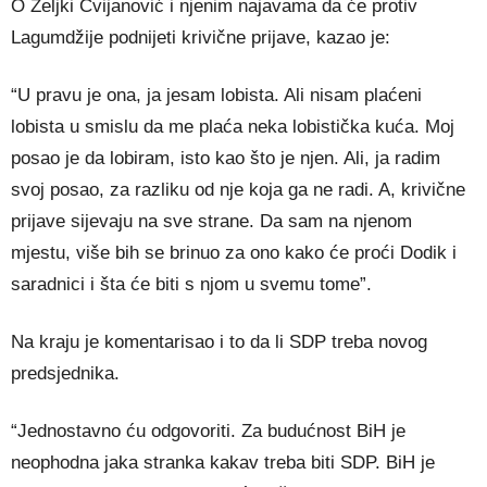
O Željki Cvijanović i njenim najavama da će protiv
Lagumdžije podnijeti krivične prijave, kazao je:
“U pravu je ona, ja jesam lobista. Ali nisam plaćeni
lobista u smislu da me plaća neka lobistička kuća. Moj
posao je da lobiram, isto kao što je njen. Ali, ja radim
svoj posao, za razliku od nje koja ga ne radi. A, krivične
prijave sijevaju na sve strane. Da sam na njenom
mjestu, više bih se brinuo za ono kako će proći Dodik i
saradnici i šta će biti s njom u svemu tome”.
Na kraju je komentarisao i to da li SDP treba novog
predsjednika.
“Jednostavno ću odgovoriti. Za budućnost BiH je
neophodna jaka stranka kakav treba biti SDP. BiH je