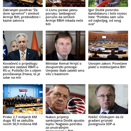
Zabranjen pozdrav “Za
U Livnu poslao jasnu
Igor Dodik potvrdio
dom spremni” i simboli
poruku: Izetbegović
kandidaturu i biće nosioc
Armije BiH, predviđene i
poručio da simboli
liste: “Politiku sam učio
kazne zatvora
Armije RBiH nikada neće
od najboljeg, od svog
biti
oca”
Kovačević o prijedlogu
Ministar Kemal Hrnjić o
Usvojen zakon: Povećane
zabrane zastave RBiH u
zloupotrebi poticaja:
plate u institucijama BiH
RS-u: Politički čin s ciljem
Umjesto štale zatekli smo
ponižavanja žrtava, to je
vilu s bazenom
udar na mir
Preko 2,7 milijardi KM
Nakon prijetnji
Nikšić: Očekujem da će
duga: RS se zadužila
sankcijama Dodik spustio
građani priznati
novih 50,9 miliona KM
loptu: Naglasio potrebu
postignuća SDP-a
za unutrašnjim
dogovorom u BiH