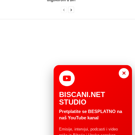
×
BISCANI.NET
STUDIO
Pretplatite se BESPLATNO na
naš YouTube kanal
Emisije, intervjui, podcasti i video