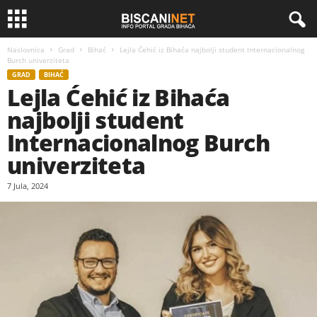
Naslovnica
Grad
Bihać
Lejla Ćehić iz Bihaća najbolji student Internacionalnog
Burch univerziteta
GRAD
BIHAĆ
Lejla Ćehić iz Bihaća
najbolji student
Internacionalnog Burch
univerziteta
7 Jula, 2024