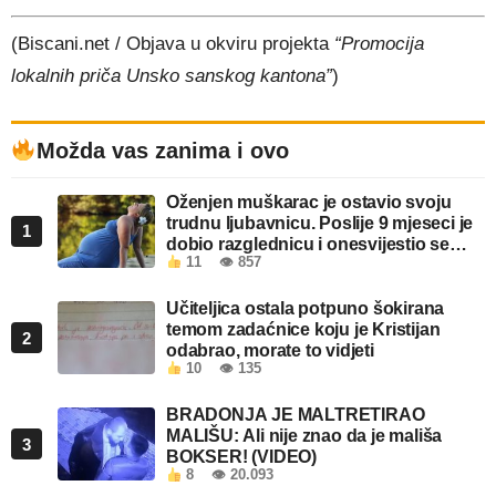
(Biscani.net / Objava u okviru projekta
“Promocija
lokalnih priča Unsko sanskog kantona”
)
Možda vas zanima i ovo
Oženjen muškarac je ostavio svoju
trudnu ljubavnicu. Poslije 9 mjeseci je
1
dobio razglednicu i onesvijestio se
11
👁 857
kada je pročitao šta piše!
Učiteljica ostala potpuno šokirana
temom zadaćnice koju je Kristijan
2
odabrao, morate to vidjeti
10
👁 135
BRADONJA JE MALTRETIRAO
MALIŠU: Ali nije znao da je mališa
3
BOKSER! (VIDEO)
8
👁 20.093