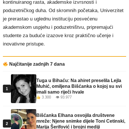
kontinuiranog rasta, akademske izvrsnosti i
poduzetničkog duha. Od skromnih početaka, Univerzitet
je prerastao u uglednu instituciju posvećenu
akademskom uspjehu i poduzetništvu, pripremajući
studente za buduće izazove kroz praktično učenje i
inovativne pristupe.
Najčitanije zadnjih 7 dana
Tuga u Bihaću: Na ahiret preselila Lejla
Muhić, omiljena Bišćanka o kojoj su svi
1
imali samo riječi hvale
3.300 👁 93.977
Bišćanka Elhana osvojila društvene
mreže: Njene snimke dijele Toni Cetinski,
2
Marija Šerifović i brojni mediji