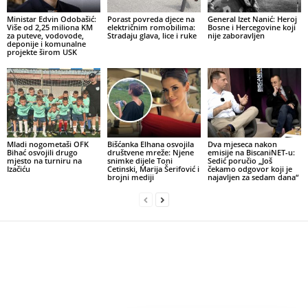
Ministar Edvin Odobašić:
Porast povreda djece na
General Izet Nanić: Heroj
Više od 2,25 miliona KM
električnim romobilima:
Bosne i Hercegovine koji
za puteve, vodovode,
Stradaju glava, lice i ruke
nije zaboravljen
deponije i komunalne
projekte širom USK
Mladi nogometaši OFK
Bišćanka Elhana osvojila
Dva mjeseca nakon
Bihać osvojili drugo
društvene mreže: Njene
emisije na BiscaniNET-u:
mjesto na turniru na
snimke dijele Toni
Sedić poručio „Još
Izačiću
Cetinski, Marija Šerifović i
čekamo odgovor koji je
brojni mediji
najavljen za sedam dana“