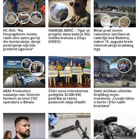
HC-ING: “Na
HAMDIJA ABDIĆ – Tigar se
Bihać pred novim
Smaragdnom mostu
prisjetio dana kada je 502.
radovima: završava se
radili smo samo gornji
viteška krenula u Oluju
raskrižje kod Bedema,
dio konstrukcije, donje
(VIDEO)
nakon 15. augusta kreće
postrojenje nije bilo
rekonstrukcija Gradskog
predmet ugovora”
trga
ARAS Production
Četiri nova mikrobiznisa
Sedić dočekao učesnike
nastavlja rast: Otvoren
podijelila 32.000 KM,
Krajiškog moto-
konkurs za nove CNC
podrška za razvoj
maratona: „Čuvate istinu
operatere u Bihaću
poslovnih ideja mladih
o borbi i žrtvi naših
branilaca“