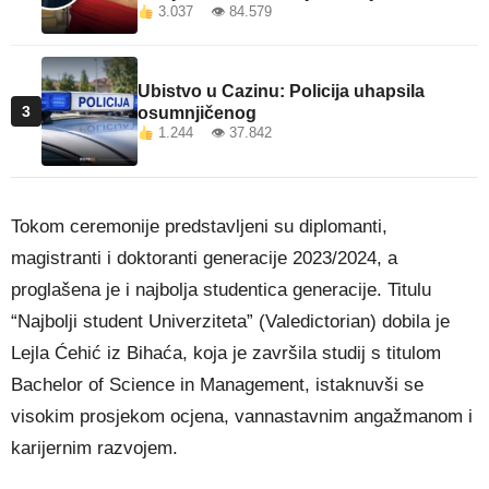
3.037 👁 84.579
Ubistvo u Cazinu: Policija uhapsila
3
osumnjičenog
1.244 👁 37.842
Tokom ceremonije predstavljeni su diplomanti,
magistranti i doktoranti generacije 2023/2024, a
proglašena je i najbolja studentica generacije. Titulu
“Najbolji student Univerziteta” (Valedictorian) dobila je
Lejla Ćehić iz Bihaća, koja je završila studij s titulom
Bachelor of Science in Management, istaknuvši se
visokim prosjekom ocjena, vannastavnim angažmanom i
karijernim razvojem.