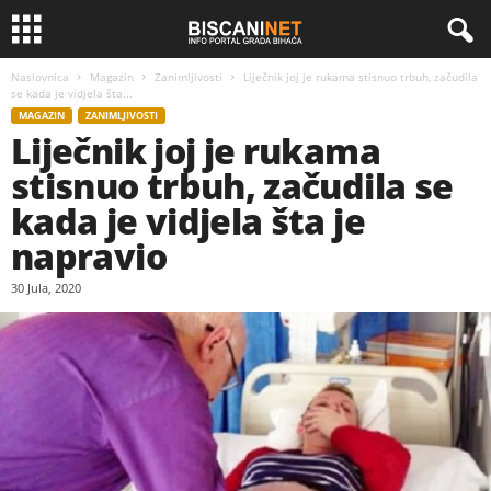
Naslovnica
Magazin
Zanimljivosti
Liječnik joj je rukama stisnuo trbuh, začudila
se kada je vidjela šta...
MAGAZIN
ZANIMLJIVOSTI
Liječnik joj je rukama
stisnuo trbuh, začudila se
kada je vidjela šta je
napravio
30 Jula, 2020