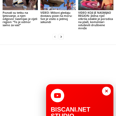
Pozvali su tetku na
VIDEO: Milioni gledaju
VIDEO KOJI JE NASMIJAO
ljetovanje, a njen
dostavu pizze na moru:
REGION: Jedna riječ
odgovor nasmijao je cijeli
Sve je visilo o jednoj
otkrila odakle je porodica
region: “To je odmor
sekundi
na plaži, komentari
samo za vas!”
oduševili društvene
mreže
×
BISCANI.NET
STUDIO