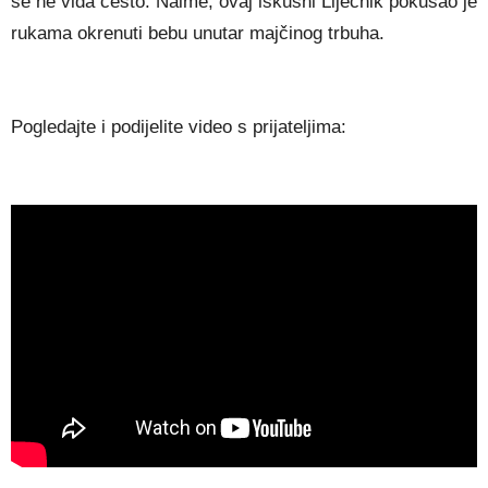
se ne viđa često. Naime, ovaj iskusni Liječnik pokušao je
rukama okrenuti bebu unutar majčinog trbuha.
Pogledajte i podijelite video s prijateljima: