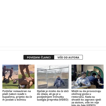
POVEZANI ČLANCI
VIŠE OD AUTORA
Političar nokautiran na
Dječak je mislio da će stići
Mislili su da provociraju
plaži nakon svađe s
do izlaza, ali ga je u
običnog gosta u
kupačima, prijetio da će
posljednjem trenutku
restoranu. Kada su
ih poslati u bolnicu
sustigla prepreka (VIDEO)
shvatili ko zapravo sjedi
za stolom, više im nije
bilo do šale (VIDEO)