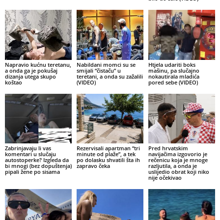
Napravio kućnu teretanu,
Nabildani momci su se
Htjela udariti boks
a onda ga je pokušaj
smijali “čistaču” u
mašinu, pa slučajno
dizanja utega skupo
teretani, a onda su zažalili
nokautirala mladića
koštao
(VIDEO)
pored sebe (VIDEO)
Zabrinjavaju li vas
Rezervisali apartman “tri
Pred hrvatskim
komentari u slučaju
minute od plaže”, a tek
navijačima izgovorio je
autostoperke? Izgleda da
po dolasku shvatili šta ih
rečenicu koja je mnoge
bi mnogi (bez dopuštenja)
zapravo čeka
razljutila, a onda je
pipali žene po sisama
uslijedio obrat koji niko
nije očekivao