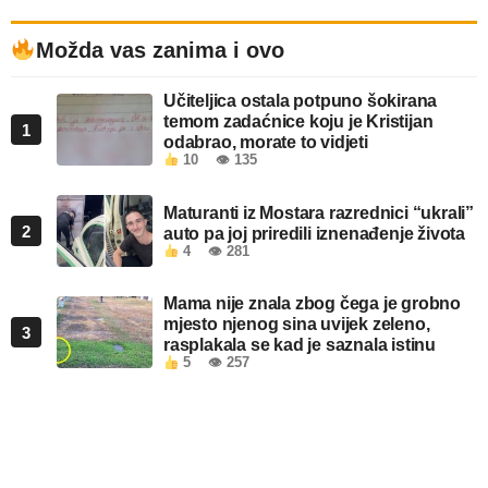
Možda vas zanima i ovo
Učiteljica ostala potpuno šokirana
temom zadaćnice koju je Kristijan
1
odabrao, morate to vidjeti
10
👁 135
Maturanti iz Mostara razrednici “ukrali”
2
auto pa joj priredili iznenađenje života
4
👁 281
Mama nije znala zbog čega je grobno
mjesto njenog sina uvijek zeleno,
3
rasplakala se kad je saznala istinu
5
👁 257