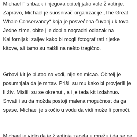
Michael Fishback i njegova obitelj jako vole životinje.
Zapravo, Michael je suosnivač organizacije „The Great
Whale Conservancy“ koja je posvećena čuvanju kitova.
Jedne zime, obitelj je dobila nagradni odlazak na
Kalifornijski zaljev kako bi mogli fotografirati rijetke
kitove, ali tamo su naišli na nešto tragično.
Grbavi kit je plutao na vodi, nije se micao. Obitelj je
posumnjala da je mrtav. Prišli su mu kako bi provjerili je
li živ. Mislili su se okrenuti, ali je tada kit izdahnuo.
Shvatili su da možda postoji malena mogućnost da ga
spase. Michael je skočio u vodu da vidi može li pomoći.
Michael je vidio da je životinja zapela u mrežu i da se ne