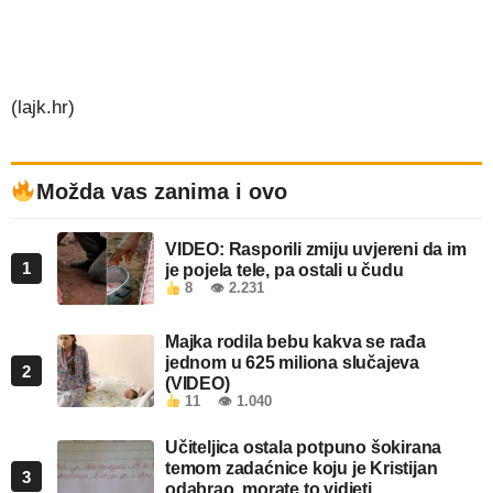
(lajk.hr)
Možda vas zanima i ovo
VIDEO: Rasporili zmiju uvjereni da im
1
je pojela tele, pa ostali u čudu
8
👁 2.231
Majka rodila bebu kakva se rađa
jednom u 625 miliona slučajeva
2
(VIDEO)
11
👁 1.040
Učiteljica ostala potpuno šokirana
temom zadaćnice koju je Kristijan
3
odabrao, morate to vidjeti