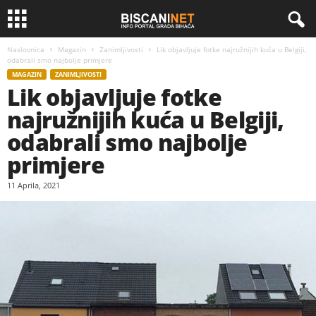
Naslovnica
Magazin
Zanimljivosti
Lik objavljuje fotke najružnijih kuća u Belgiji,
odabrali smo najbolje primjere
MAGAZIN
ZANIMLJIVOSTI
Lik objavljuje fotke
najružnijih kuća u Belgiji,
odabrali smo najbolje
primjere
11 Aprila, 2021