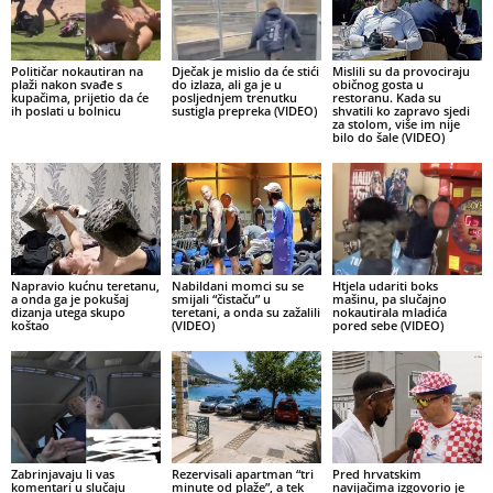
Političar nokautiran na
Dječak je mislio da će stići
Mislili su da provociraju
plaži nakon svađe s
do izlaza, ali ga je u
običnog gosta u
kupačima, prijetio da će
posljednjem trenutku
restoranu. Kada su
ih poslati u bolnicu
sustigla prepreka (VIDEO)
shvatili ko zapravo sjedi
za stolom, više im nije
bilo do šale (VIDEO)
Napravio kućnu teretanu,
Nabildani momci su se
Htjela udariti boks
a onda ga je pokušaj
smijali “čistaču” u
mašinu, pa slučajno
dizanja utega skupo
teretani, a onda su zažalili
nokautirala mladića
koštao
(VIDEO)
pored sebe (VIDEO)
Zabrinjavaju li vas
Rezervisali apartman “tri
Pred hrvatskim
komentari u slučaju
minute od plaže”, a tek
navijačima izgovorio je