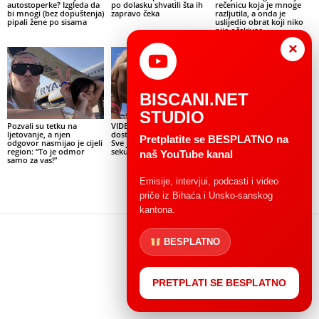
autostoperke? Izgleda da
po dolasku shvatili šta ih
rečenicu koja je mnoge
bi mnogi (bez dopuštenja)
zapravo čeka
razljutila, a onda je
pipali žene po sisama
uslijedio obrat koji niko
nije očekivao
×
BISCANI.NET
STUDIO
Pozvali su tetku na
VIDEO: Milioni gledaju
VIDEO KOJI JE NASMIJAO
ljetovanje, a njen
dostavu pizze na moru:
REGION: Jedna riječ
Pretplatite se BESPLATNO na
odgovor nasmijao je cijeli
Sve je visilo o jednoj
otkrila odakle je porodica
region: “To je odmor
sekundi
na plaži, komentari
naš YouTube kanal
samo za vas!”
oduševili društvene
mreže
Emisije, intervjui, podcasti i video
priče iz Bihaća i Unsko-sanskog
kantona.
BESPLATNO
PRETPLATI SE BESPLATNO