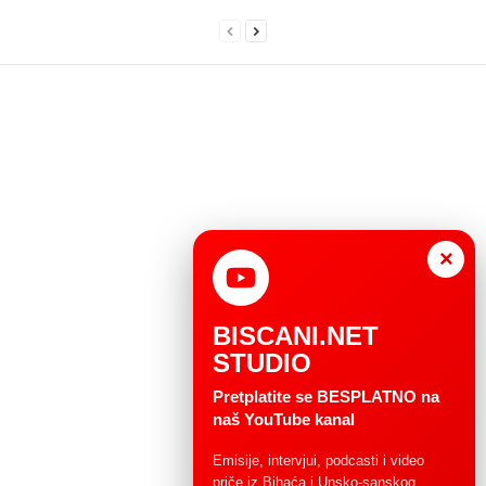
×
BISCANI.NET
STUDIO
Pretplatite se BESPLATNO na
naš YouTube kanal
Emisije, intervjui, podcasti i video
priče iz Bihaća i Unsko-sanskog