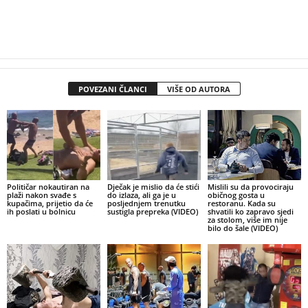
POVEZANI ČLANCI
VIŠE OD AUTORA
Političar nokautiran na
Dječak je mislio da će stići
Mislili su da provociraju
plaži nakon svađe s
do izlaza, ali ga je u
običnog gosta u
kupačima, prijetio da će
posljednjem trenutku
restoranu. Kada su
ih poslati u bolnicu
sustigla prepreka (VIDEO)
shvatili ko zapravo sjedi
za stolom, više im nije
bilo do šale (VIDEO)