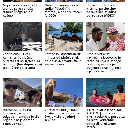
Napravio kućnu teretanu,
Nabildani momci su se
Htjela udariti boks
a onda ga je pokušaj
smijali “čistaču” u
mašinu, pa slučajno
dizanja utega skupo
teretani, a onda su zažalili
nokautirala mladića
koštao
(VIDEO)
pored sebe (VIDEO)
Zabrinjavaju li vas
Rezervisali apartman “tri
Pred hrvatskim
komentari u slučaju
minute od plaže”, a tek
navijačima izgovorio je
autostoperke? Izgleda da
po dolasku shvatili šta ih
rečenicu koja je mnoge
bi mnogi (bez dopuštenja)
zapravo čeka
razljutila, a onda je
pipali žene po sisama
uslijedio obrat koji niko
nije očekivao
Pozvali su tetku na
VIDEO: Milioni gledaju
VIDEO KOJI JE NASMIJAO
ljetovanje, a njen
dostavu pizze na moru:
REGION: Jedna riječ
odgovor nasmijao je cijeli
Sve je visilo o jednoj
otkrila odakle je porodica
region: “To je odmor
sekundi
na plaži, komentari
samo za vas!”
oduševili društvene
mreže