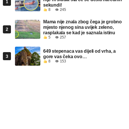
1
sekundi!
8
👁 245
Mama nije znala zbog čega je grobno
mjesto njenog sina uvijek zeleno,
2
rasplakala se kad je saznala istinu
5
👁 257
649 stepenaca vas dijeli od vrha, a
3
gore vas čeka ovo…
8
👁 153