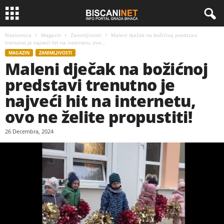
Naslovnica
Magazin
Zanimljivosti
Maleni dječak na božićnoj predstavi
trenutno je najveći hit na internetu, ovo...
MAGAZIN
ZANIMLJIVOSTI
Maleni dječak na božićnoj
predstavi trenutno je
najveći hit na internetu,
ovo ne želite propustiti!
26 Decembra, 2024