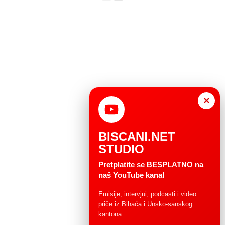
×
BISCANI.NET
STUDIO
Pretplatite se BESPLATNO na
naš YouTube kanal
Emisije, intervjui, podcasti i video
priče iz Bihaća i Unsko-sanskog
kantona.