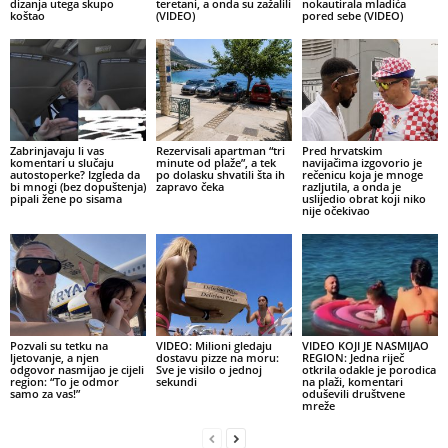
dizanja utega skupo
teretani, a onda su zažalili
nokautirala mladića
koštao
(VIDEO)
pored sebe (VIDEO)
Zabrinjavaju li vas
Rezervisali apartman “tri
Pred hrvatskim
komentari u slučaju
minute od plaže”, a tek
navijačima izgovorio je
autostoperke? Izgleda da
po dolasku shvatili šta ih
rečenicu koja je mnoge
bi mnogi (bez dopuštenja)
zapravo čeka
razljutila, a onda je
pipali žene po sisama
uslijedio obrat koji niko
nije očekivao
Pozvali su tetku na
VIDEO: Milioni gledaju
VIDEO KOJI JE NASMIJAO
ljetovanje, a njen
dostavu pizze na moru:
REGION: Jedna riječ
odgovor nasmijao je cijeli
Sve je visilo o jednoj
otkrila odakle je porodica
region: “To je odmor
sekundi
na plaži, komentari
samo za vas!”
oduševili društvene
mreže