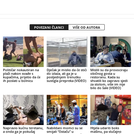
POVEZANI ČLANCI
VIŠE OD AUTORA
Političar nokautiran na
Dječak je mislio da će stići
Mislili su da provociraju
plaži nakon svađe s
do izlaza, ali ga je u
običnog gosta u
kupačima, prijetio da će
posljednjem trenutku
restoranu. Kada su
ih poslati u bolnicu
sustigla prepreka (VIDEO)
shvatili ko zapravo sjedi
za stolom, više im nije
bilo do šale (VIDEO)
Napravio kućnu teretanu,
Nabildani momci su se
Htjela udariti boks
a onda ga je pokušaj
smijali “čistaču” u
mašinu, pa slučajno