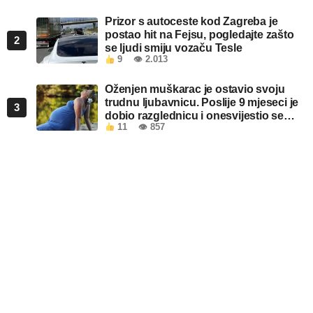
Prizor s autoceste kod Zagreba je
postao hit na Fejsu, pogledajte zašto
2
se ljudi smiju vozaču Tesle
9
👁 2.013
Oženjen muškarac je ostavio svoju
trudnu ljubavnicu. Poslije 9 mjeseci je
3
dobio razglednicu i onesvijestio se
11
👁 857
kada je pročitao šta piše!