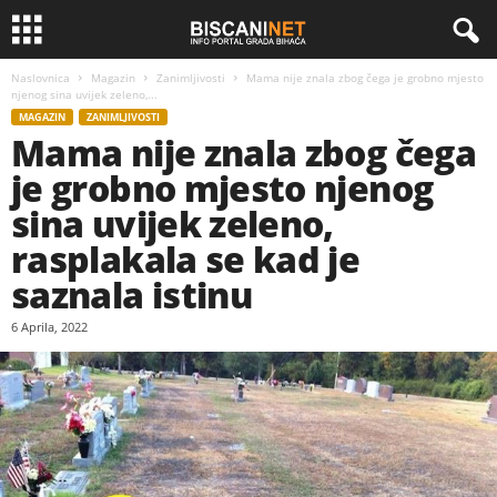
Naslovnica
Magazin
Zanimljivosti
Mama nije znala zbog čega je grobno mjesto
njenog sina uvijek zeleno,...
MAGAZIN
ZANIMLJIVOSTI
Mama nije znala zbog čega
je grobno mjesto njenog
sina uvijek zeleno,
rasplakala se kad je
saznala istinu
6 Aprila, 2022