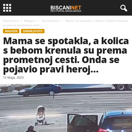
Naslovnica
Magazin
Zanimljivosti
Mama se spotakla, a kolica s bebom krenula
su prema prometnoj cesti....
MAGAZIN
ZANIMLJIVOSTI
Mama se spotakla, a kolica
s bebom krenula su prema
prometnoj cesti. Onda se
pojavio pravi heroj…
15 Maja, 2023