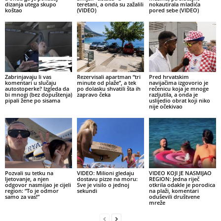
dizanja utega skupo
teretani, a onda su zažalili
nokautirala mladića
koštao
(VIDEO)
pored sebe (VIDEO)
Zabrinjavaju li vas
Rezervisali apartman “tri
Pred hrvatskim
komentari u slučaju
minute od plaže”, a tek
navijačima izgovorio je
autostoperke? Izgleda da
po dolasku shvatili šta ih
rečenicu koja je mnoge
bi mnogi (bez dopuštenja)
zapravo čeka
razljutila, a onda je
pipali žene po sisama
uslijedio obrat koji niko
nije očekivao
Pozvali su tetku na
VIDEO: Milioni gledaju
VIDEO KOJI JE NASMIJAO
ljetovanje, a njen
dostavu pizze na moru:
REGION: Jedna riječ
odgovor nasmijao je cijeli
Sve je visilo o jednoj
otkrila odakle je porodica
region: “To je odmor
sekundi
na plaži, komentari
samo za vas!”
oduševili društvene
mreže