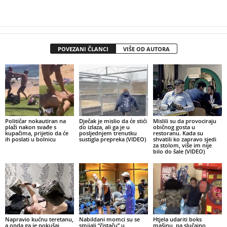
POVEZANI ČLANCI
VIŠE OD AUTORA
Političar nokautiran na
Dječak je mislio da će stići
Mislili su da provociraju
plaži nakon svađe s
do izlaza, ali ga je u
običnog gosta u
kupačima, prijetio da će
posljednjem trenutku
restoranu. Kada su
ih poslati u bolnicu
sustigla prepreka (VIDEO)
shvatili ko zapravo sjedi
za stolom, više im nije
bilo do šale (VIDEO)
Napravio kućnu teretanu,
Nabildani momci su se
Htjela udariti boks
a onda ga je pokušaj
smijali “čistaču” u
mašinu, pa slučajno