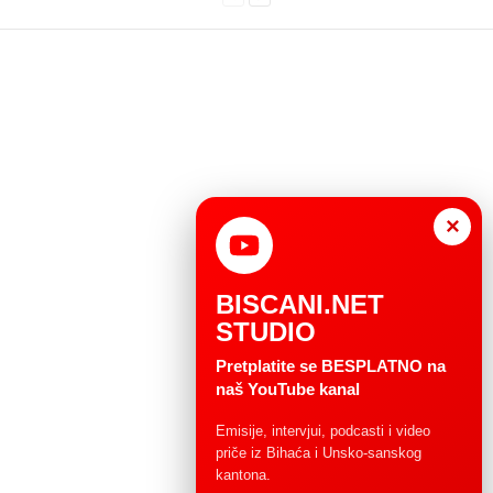
×
BISCANI.NET
STUDIO
Pretplatite se BESPLATNO na
naš YouTube kanal
Emisije, intervjui, podcasti i video
priče iz Bihaća i Unsko-sanskog
kantona.