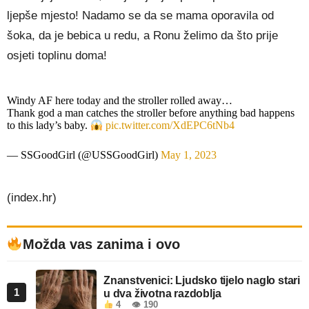
ljepše mjesto! Nadamo se da se mama oporavila od
šoka, da je bebica u redu, a Ronu želimo da što prije
osjeti toplinu doma!
Windy AF here today and the stroller rolled away…
Thank god a man catches the stroller before anything bad happens
to this lady’s baby.
pic.twitter.com/XdEPC6tNb4
— SSGoodGirl (@USSGoodGirl)
May 1, 2023
(index.hr)
Možda vas zanima i ovo
Znanstvenici: Ljudsko tijelo naglo stari
1
u dva životna razdoblja
4
👁 190