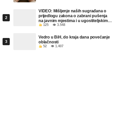
VIDEO: Mišljenje naših sugrađana o
prijedlogu zakona o zabrani pušenja
2
na javnim mjestima i u ugostiteljskim
125
👁 3.548
objektima u FBiH
Vedro u BiH, do kraja dana povećanje
3
oblačnosti
52
👁 1.407