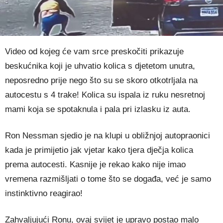
Video od kojeg će vam srce preskočiti prikazuje
beskućnika koji je uhvatio kolica s djetetom unutra,
neposredno prije nego što su se skoro otkotrljala na
autocestu s 4 trake! Kolica su ispala iz ruku nesretnoj
mami koja se spotaknula i pala pri izlasku iz auta.
Ron Nessman sjedio je na klupi u obližnjoj autopraonici
kada je primijetio jak vjetar kako tjera dječja kolica
prema autocesti. Kasnije je rekao kako nije imao
vremena razmišljati o tome što se događa, već je samo
instinktivno reagirao!
Zahvaljujući Ronu, ovaj svijet je upravo postao malo