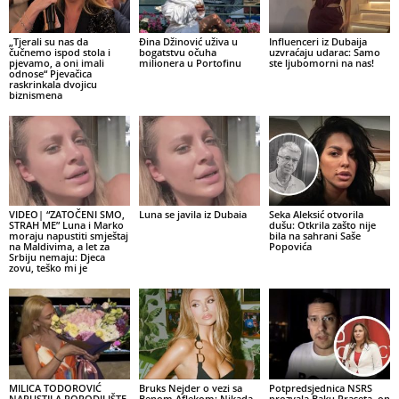
„Tjerali su nas da
Đina Džinović uživa u
Influenceri iz Dubaija
čučnemo ispod stola i
bogatstvu očuha
uzvraćaju udarac: Samo
pjevamo, a oni imali
milionera u Portofinu
ste ljubomorni na nas!
odnose“ Pjevačica
raskrinkala dvojicu
biznismena
VIDEO| “ZATOČENI SMO,
Luna se javila iz Dubaia
Seka Aleksić otvorila
STRAH ME” Luna i Marko
dušu: Otkrila zašto nije
moraju napustiti smještaj
bila na sahrani Saše
na Maldivima, a let za
Popovića
Srbiju nemaju: Djeca
zovu, teško mi je
MILICA TODOROVIĆ
Bruks Nejder o vezi sa
Potpredsjednica NSRS
NAPUSTILA PORODILIŠTE
Benom Aflekom: Nikada
prozvala Baku Praseta, on