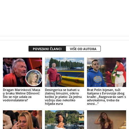
POVEZANI ČLANCI
VIŠE OD AUTORA
Dragan Marinković Maca
Desingerica se bahati u
Brat Pelin bijesan, tuži
o braku Meline Džinović:
zlatnoj limuzini, otkrio
Italijana s Evrovizije zbog
Što se nije udala za
koliko je platio: Za jednu
krađe: „Razgovarao sam s
vodoinstalatera?
vožnju dao nekoliko
advokatima, treba da
hiljada eura
snosi…“