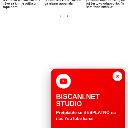
: Evo sa kim je otišla u
ga nisam upoznala
joj žestoko odgovorio: “Ja
topli dom
sam tebe izmislio”
×
BISCANI.NET
STUDIO
Pretplatite se BESPLATNO na
naš YouTube kanal