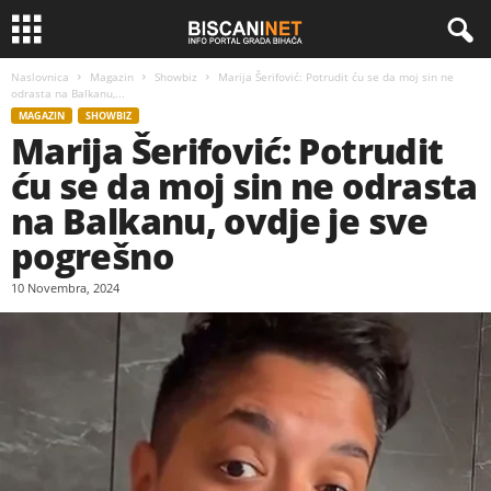
Naslovnica
Magazin
Showbiz
Marija Šerifović: Potrudit ću se da moj sin ne
odrasta na Balkanu,...
MAGAZIN
SHOWBIZ
Marija Šerifović: Potrudit
ću se da moj sin ne odrasta
na Balkanu, ovdje je sve
pogrešno
10 Novembra, 2024