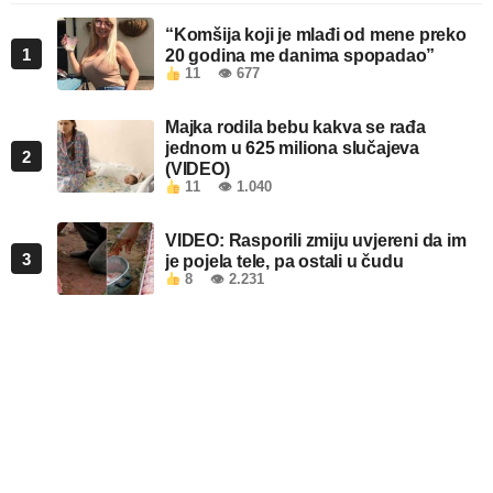
“Komšija koji je mlađi od mene preko
1
20 godina me danima spopadao”
11
👁 677
Majka rodila bebu kakva se rađa
jednom u 625 miliona slučajeva
2
(VIDEO)
11
👁 1.040
VIDEO: Rasporili zmiju uvjereni da im
3
je pojela tele, pa ostali u čudu
8
👁 2.231