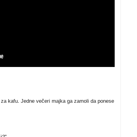
a za kafu. Jedne večeri majka ga zamoli da ponese
i?”