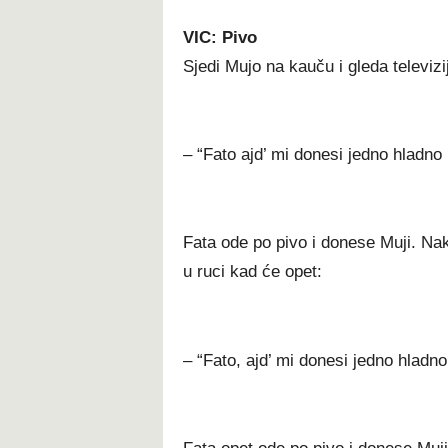
VIC: Pivo
Sjedi Mujo na kauču i gleda televizi
– “Fato ajd’ mi donesi jedno hladno
Fata ode po pivo i donese Muji. Nak
u ruci kad će opet:
– “Fato, ajd’ mi donesi jedno hladno