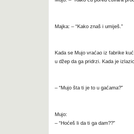
Majka: – “Kako znaš i umiješ.”
Kada se Mujo vraćao iz fabrike kući
u džep da ga pridrzi. Kada je izlazio
– “Mujo šta ti je to u gaćama?”
Mujo:
– “Hoćeš li da ti ga dam??”