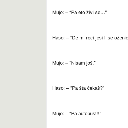
Mujo: – “Pa eto živi se…”
Haso: – “De mi reci jesi l’ se oženi
Mujo: – “Nisam još.”
Haso: – “Pa šta čekaš?”
Mujo: – “Pa autobus!!!”