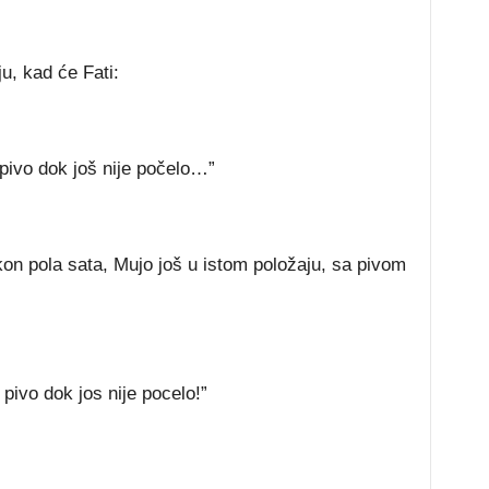
ju, kad će Fati:
 pivo dok još nije počelo…”
on pola sata, Mujo još u istom položaju, sa pivom
 pivo dok jos nije pocelo!”