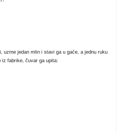
, uzme jedan mlin i stavi ga u gaće, a jednu ruku
 iz fabrike, čuvar ga upita: