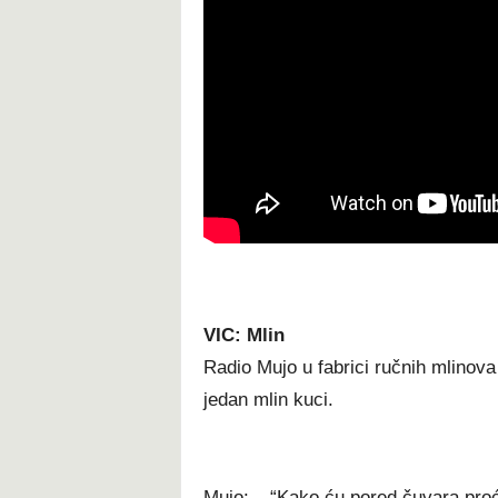
VIC: Mlin
Radio Mujo u fabrici ručnih mlinov
jedan mlin kuci.
Mujo: – “Kako ću pored čuvara proć