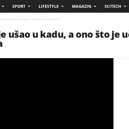
SPORT
LIFESTYLE
MAGAZIN
SCITECH
jed je ušao u kadu, a ono što je učinio će...
 ušao u kadu, a ono što je u
a