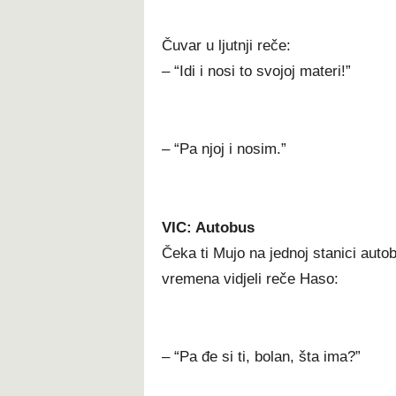
Čuvar u ljutnji reče:
– “Idi i nosi to svojoj materi!”
– “Pa njoj i nosim.”
VIC: Autobus
Čeka ti Mujo na jednoj stanici auto
vremena vidjeli reče Haso:
– “Pa đe si ti, bolan, šta ima?”