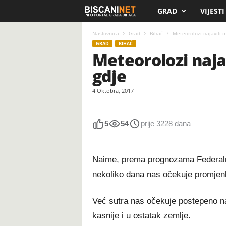
GRAD
VIJESTI
B
i
Naslovnica
Grad
Bihać
Meteorolozi najavili m
GRAD
BIHAĆ
Meteorolozi najav
s
gdje
c
4 Oktobra, 2017
a
n
5
54
prije 3228 dana
i
Naime, prema prognozama Federaln
.
nekoliko dana nas očekuje promjenl
n
Već sutra nas očekuje postepeno nao
e
kasnije i u ostatak zemlje.