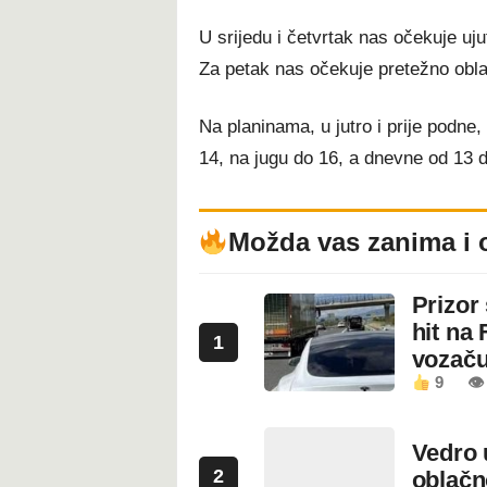
U srijedu i četvrtak nas očekuje uju
Za petak nas očekuje pretežno obl
Na planinama, u jutro i prije podne
14, na jugu do 16, a dnevne od 13 
Možda vas zanima i 
Prizor
hit na 
1
vozaču
9
👁 
Vedro 
2
oblačn