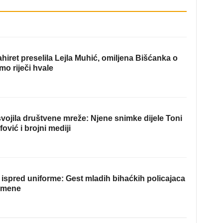
hiret preselila Lejla Muhić, omiljena Bišćanka o
mo riječi hvale
ojila društvene mreže: Njene snimke dijele Toni
fović i brojni mediji
ispred uniforme: Gest mladih bihaćkih policajaca
omene