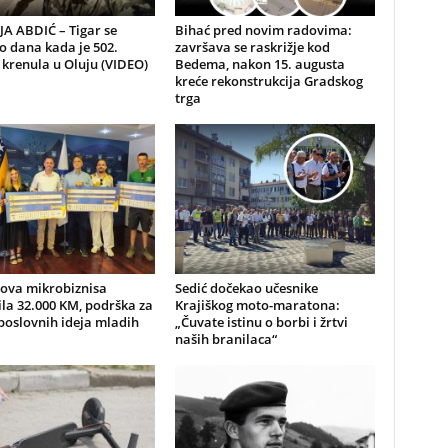
A ABDIĆ – Tigar se
Bihać pred novim radovima:
io dana kada je 502.
završava se raskrižje kod
 krenula u Oluju (VIDEO)
Bedema, nakon 15. augusta
kreće rekonstrukcija Gradskog
trga
nova mikrobiznisa
Sedić dočekao učesnike
ila 32.000 KM, podrška za
Krajiškog moto-maratona:
poslovnih ideja mladih
„Čuvate istinu o borbi i žrtvi
naših branilaca“