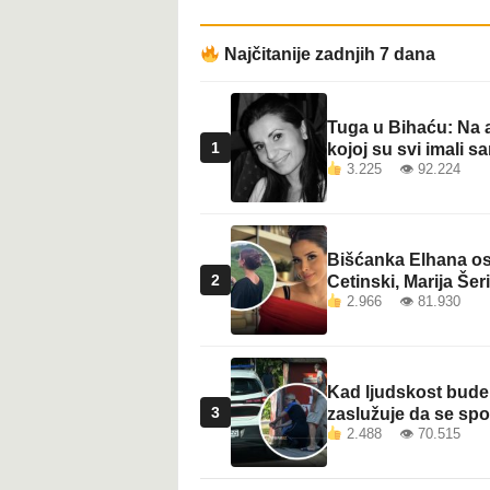
t
Najčitanije zadnjih 7 dana
Tuga u Bihaću: Na a
1
kojoj su svi imali sa
3.225 👁 92.224
Bišćanka Elhana osv
2
Cetinski, Marija Šeri
2.966 👁 81.930
Kad ljudskost bude 
3
zaslužuje da se sp
2.488 👁 70.515