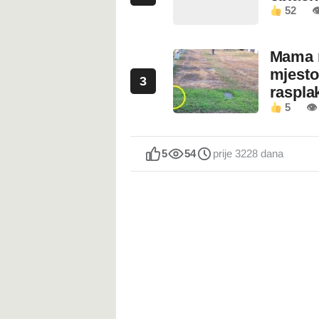
52

Mama n
mjesto
3
rasplak
5
👁
5
54
prije 3228 dana