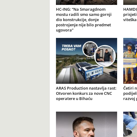
HC-ING: “Na Smaragdnom
HAMDIJ
mostu radili smo samo gornji
prisjet
dio konstrukcije, donje
viteška
postrojenje nije bilo predmet
ugovora”
ARAS Production nastavlja rast:
Četiri 
Otvoren konkurs za nove CNC
podijel
operatere u Bihaću
razvoj 