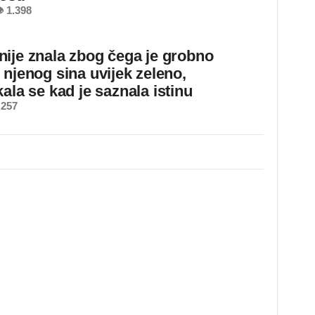
 1.398
ije znala zbog čega je grobno
 njenog sina uvijek zeleno,
ala se kad je saznala istinu
 257