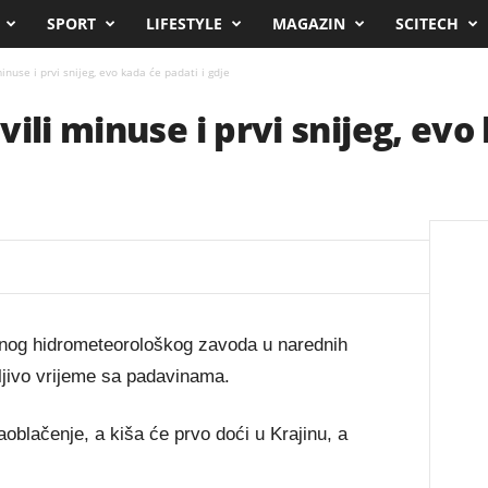
SPORT
LIFESTYLE
MAGAZIN
SCITECH
inuse i prvi snijeg, evo kada će padati i gdje
ili minuse i prvi snijeg, evo
og hidrometeorološkog zavoda u narednih
jivo vrijeme sa padavinama.
blačenje, a kiša će prvo doći u Krajinu, a