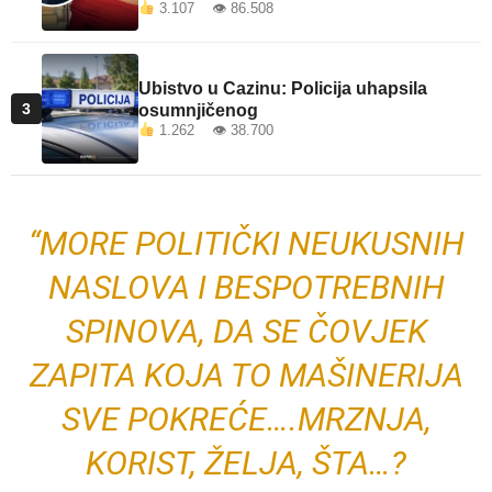
3.107 👁 86.508
Ubistvo u Cazinu: Policija uhapsila
3
osumnjičenog
1.262 👁 38.700
“MORE POLITIČKI NEUKUSNIH
NASLOVA I BESPOTREBNIH
SPINOVA, DA SE ČOVJEK
ZAPITA KOJA TO MAŠINERIJA
SVE POKREĆE….MRZNJA,
KORIST, ŽELJA, ŠTA…?