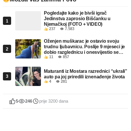
Pogledajte kako je bivši igrač
Jedinstva zaprosio Bišćanku u
1
Njemačkoj (FOTO + VIDEO)
237
👁 7.583
Oženjen muškarac je ostavio svoju
trudnu ljubavnicu. Poslije 9 mjeseci je
2
dobio razglednicu i onesvijestio se
11
👁 857
kada je pročitao šta piše!
Maturanti iz Mostara razrednici “ukrali”
3
auto pa joj priredili iznenađenje života
4
👁 281
5
246
prije 3200 dana