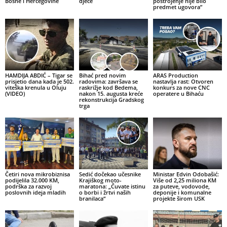
Bosne i Hercegovine
djece
postrojenje nije bilo
predmet ugovora”
HAMDIJA ABDIĆ – Tigar se
Bihać pred novim
ARAS Production
prisjetio dana kada je 502.
radovima: završava se
nastavlja rast: Otvoren
viteška krenula u Oluju
raskrižje kod Bedema,
konkurs za nove CNC
(VIDEO)
nakon 15. augusta kreće
operatere u Bihaću
rekonstrukcija Gradskog
trga
Četiri nova mikrobiznisa
Sedić dočekao učesnike
Ministar Edvin Odobašić:
podijelila 32.000 KM,
Krajiškog moto-
Više od 2,25 miliona KM
podrška za razvoj
maratona: „Čuvate istinu
za puteve, vodovode,
poslovnih ideja mladih
o borbi i žrtvi naših
deponije i komunalne
branilaca“
projekte širom USK