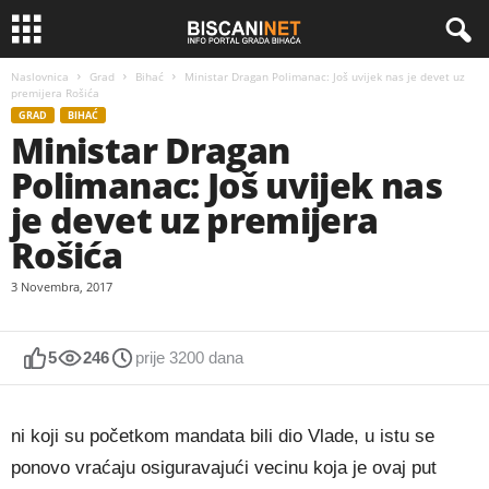
Naslovnica
Grad
Bihać
Ministar Dragan Polimanac: Još uvijek nas je devet uz
premijera Rošića
GRAD
BIHAĆ
Ministar Dragan
Polimanac: Još uvijek nas
je devet uz premijera
Rošića
3 Novembra, 2017
5
246
prije 3200 dana
ni koji su početkom mandata bili dio Vlade, u istu se
ponovo vraćaju osiguravajući vecinu koja je ovaj put