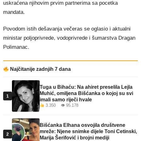
uskraćena njihovim prvim partnerima sa pocetka
mandata.
Povodom istih dešavanja večeras se oglasio i aktualni
ministar poljoprivrede, vodoprivrede i šumarstva Dragan
Polimanac.
Najčitanije zadnjih 7 dana
Tuga u Bihaću: Na ahiret preselila Lejla
Muhić, omiljena Bišćanka o kojoj su svi
1
imali samo riječi hvale
3.350 👁 95.178
Bišćanka Elhana osvojila društvene
mreže: Njene snimke dijele Toni Cetinski,
2
Marija Šerifović i brojni mediji