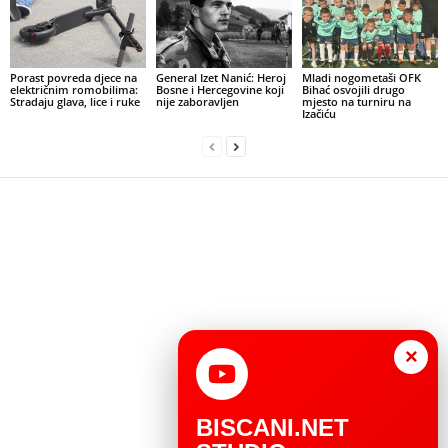
Porast povreda djece na
General Izet Nanić: Heroj
Mladi nogometaši OFK
električnim romobilima:
Bosne i Hercegovine koji
Bihać osvojili drugo
Stradaju glava, lice i ruke
nije zaboravljen
mjesto na turniru na
Izačiću
×
BISCANI.NET