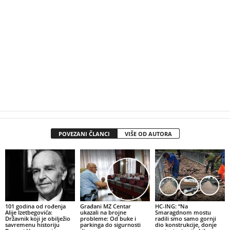
POVEZANI ČLANCI
VIŠE OD AUTORA
101 godina od rođenja
Građani MZ Centar
HC-ING: “Na
Alije Izetbegovića:
ukazali na brojne
Smaragdnom mostu
Državnik koji je obilježio
probleme: Od buke i
radili smo samo gornji
savremenu historiju
parkinga do sigurnosti
dio konstrukcije, donje