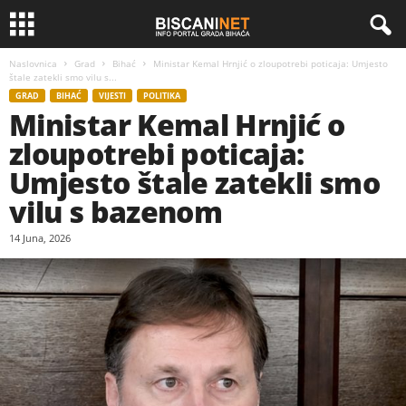
Naslovnica
Grad
Bihać
Ministar Kemal Hrnjić o zloupotrebi poticaja: Umjesto
štale zatekli smo vilu s...
GRAD
BIHAĆ
VIJESTI
POLITIKA
Ministar Kemal Hrnjić o
zloupotrebi poticaja:
Umjesto štale zatekli smo
vilu s bazenom
14 Juna, 2026