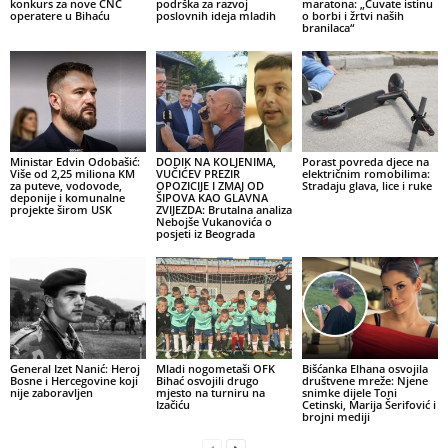
konkurs za nove CNC
podrška za razvoj
maratona: „Čuvate istinu
operatere u Bihaću
poslovnih ideja mladih
o borbi i žrtvi naših
branilaca“
Ministar Edvin Odobašić:
DODIK NA KOLJENIMA,
Porast povreda djece na
Više od 2,25 miliona KM
VUČIĆEV PREZIR
električnim romobilima:
za puteve, vodovode,
OPOZICIJE I ZMAJ OD
Stradaju glava, lice i ruke
deponije i komunalne
ŠIPOVA KAO GLAVNA
projekte širom USK
ZVIJEZDA: Brutalna analiza
Nebojše Vukanovića o
posjeti iz Beograda
General Izet Nanić: Heroj
Mladi nogometaši OFK
Bišćanka Elhana osvojila
Bosne i Hercegovine koji
Bihać osvojili drugo
društvene mreže: Njene
nije zaboravljen
mjesto na turniru na
snimke dijele Toni
Izačiću
Cetinski, Marija Šerifović i
brojni mediji