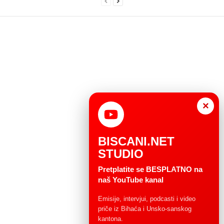
×
BISCANI.NET
STUDIO
Pretplatite se BESPLATNO na
naš YouTube kanal
Emisije, intervjui, podcasti i video
priče iz Bihaća i Unsko-sanskog
kantona.