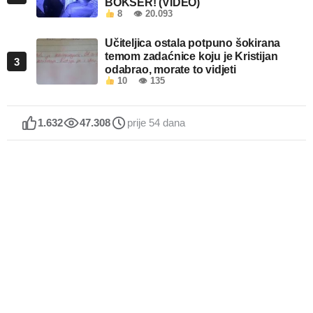
BOKSER! (VIDEO)
8
👁 20.093
Učiteljica ostala potpuno šokirana
temom zadaćnice koju je Kristijan
3
odabrao, morate to vidjeti
10
👁 135
1.632
47.308
prije 54 dana