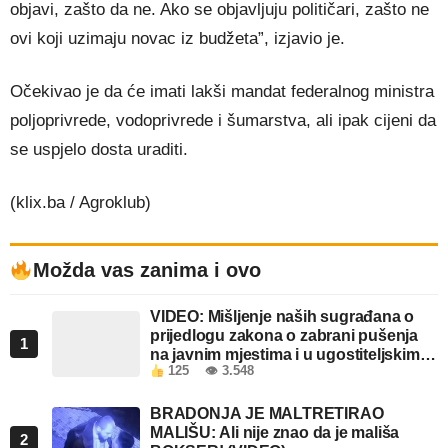
objavi, zašto da ne. Ako se objavljuju političari, zašto ne
ovi koji uzimaju novac iz budžeta”, izjavio je.
Očekivao je da će imati lakši mandat federalnog ministra
poljoprivrede, vodoprivrede i šumarstva, ali ipak cijeni da
se uspjelo dosta uraditi.
(klix.ba / Agroklub)
Možda vas zanima i ovo
VIDEO: Mišljenje naših sugrađana o
prijedlogu zakona o zabrani pušenja
1
na javnim mjestima i u ugostiteljskim
125
👁 3.548
objektima u FBiH
BRADONJA JE MALTRETIRAO
MALIŠU: Ali nije znao da je mališa
2