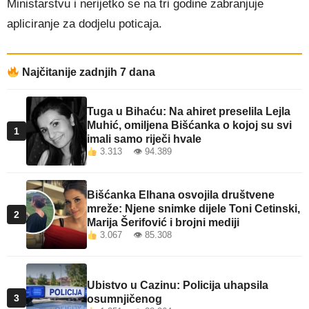
Ministarstvu i nerijetko se na tri godine zabranjuje
apliciranje za dodjelu poticaja.
Najčitanije zadnjih 7 dana
Tuga u Bihaću: Na ahiret preselila Lejla
Muhić, omiljena Bišćanka o kojoj su svi
1
imali samo riječi hvale
3.313 👁 94.389
Bišćanka Elhana osvojila društvene
mreže: Njene snimke dijele Toni Cetinski,
2
Marija Šerifović i brojni mediji
3.067 👁 85.308
Ubistvo u Cazinu: Policija uhapsila
3
osumnjičenog