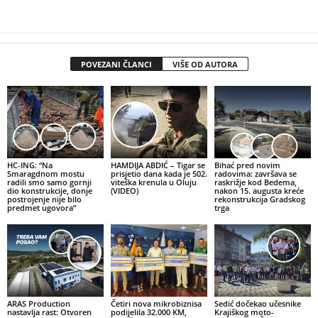
POVEZANI ČLANCI
VIŠE OD AUTORA
HC-ING: “Na
HAMDIJA ABDIĆ – Tigar se
Bihać pred novim
Smaragdnom mostu
prisjetio dana kada je 502.
radovima: završava se
radili smo samo gornji
viteška krenula u Oluju
raskrižje kod Bedema,
dio konstrukcije, donje
(VIDEO)
nakon 15. augusta kreće
postrojenje nije bilo
rekonstrukcija Gradskog
predmet ugovora”
trga
ARAS Production
Četiri nova mikrobiznisa
Sedić dočekao učesnike
nastavlja rast: Otvoren
podijelila 32.000 KM,
Krajiškog moto-