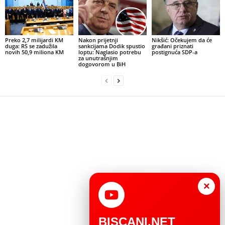
Preko 2,7 milijardi KM
Nakon prijetnji
Nikšić: Očekujem da će
duga: RS se zadužila
sankcijama Dodik spustio
građani priznati
novih 50,9 miliona KM
loptu: Naglasio potrebu
postignuća SDP-a
za unutrašnjim
dogovorom u BiH
×
BISCANI.NET