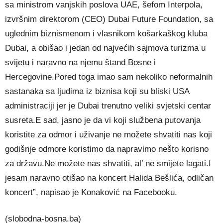
sa ministrom vanjskih poslova UAE, šefom Interpola,
izvršnim direktorom (CEO) Dubai Future Foundation, sa
uglednim biznismenom i vlasnikom košarkaškog kluba
Dubai, a obišao i jedan od najvećih sajmova turizma u
svijetu i naravno na njemu štand Bosne i
Hercegovine.Pored toga imao sam nekoliko neformalnih
sastanaka sa ljudima iz biznisa koji su bliski USA
administraciji jer je Dubai trenutno veliki svjetski centar
susreta.E sad, jasno je da vi koji službena putovanja
koristite za odmor i uživanje ne možete shvatiti nas koji
godišnje odmore koristimo da napravimo nešto korisno
za državu.Ne možete nas shvatiti, al’ ne smijete lagati.I
jesam naravno otišao na koncert Halida Bešlića, odličan
koncert”, napisao je Konaković na Facebooku.
(slobodna-bosna.ba)