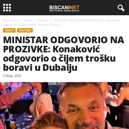
Naslovnica
Vijesti
Politika
MINISTAR ODGOVORIO NA PROZIVKE: Konaković
odgovorio o čijem trošku boravi u Dubaiju
VIJESTI
POLITIKA
MINISTAR ODGOVORIO NA
PROZIVKE: Konaković
odgovorio o čijem trošku
boravi u Dubaiju
5 Maja, 2025