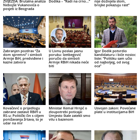
ZVIJEZDA: Brutalna analiza
Dodika – “Radi na crno…”
nije doživjela slom,
Nebojše Vukanovića o
brojke pokazuju rast“
posjeti iz Beograda
Zabranjen pozdrav “Za
U Livnu poslao jasnu
Igor Dodik potvrdio
dom spremni” i simboli
poruku: Izetbegović
kandidaturu i biće nosioc
Armije BiH, predviđene i
poručio da simboli
liste: “Politiku sam učio
kazne zatvora
Armije RBiH nikada neće
od najboljeg, od svog
biti
oca”
Kovačević o prijedlogu
Ministar Kemal Hrnjić o
Usvojen zakon: Povećane
zabrane zastave RBiH u
zloupotrebi poticaja:
plate u institucijama BiH
RS-u: Politički čin s ciljem
Umjesto štale zatekli smo
ponižavanja žrtava, to je
vilu s bazenom
udar na mir