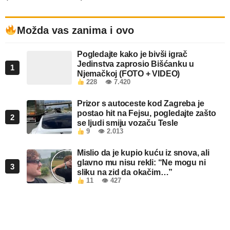
Možda vas zanima i ovo
Pogledajte kako je bivši igrač
Jedinstva zaprosio Bišćanku u
1
Njemačkoj (FOTO + VIDEO)
228
👁 7.420
Prizor s autoceste kod Zagreba je
postao hit na Fejsu, pogledajte zašto
2
se ljudi smiju vozaču Tesle
9
👁 2.013
Mislio da je kupio kuću iz snova, ali
glavno mu nisu rekli: “Ne mogu ni
3
sliku na zid da okačim…”
11
👁 427