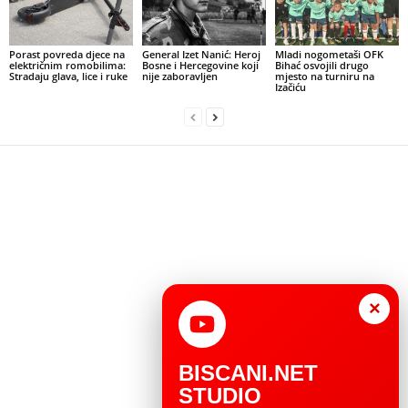
Porast povreda djece na
General Izet Nanić: Heroj
Mladi nogometaši OFK
električnim romobilima:
Bosne i Hercegovine koji
Bihać osvojili drugo
Stradaju glava, lice i ruke
nije zaboravljen
mjesto na turniru na
Izačiću
×
BISCANI.NET
STUDIO