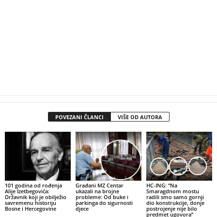
POVEZANI ČLANCI
VIŠE OD AUTORA
101 godina od rođenja
Građani MZ Centar
HC-ING: “Na
Alije Izetbegovića:
ukazali na brojne
Smaragdnom mostu
Državnik koji je obilježio
probleme: Od buke i
radili smo samo gornji
savremenu historiju
parkinga do sigurnosti
dio konstrukcije, donje
Bosne i Hercegovine
djece
postrojenje nije bilo
predmet ugovora”