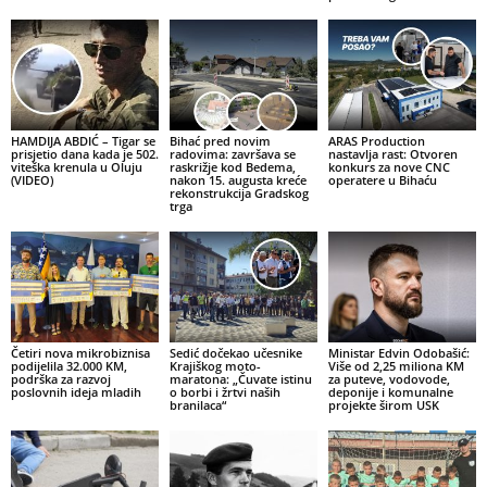
HAMDIJA ABDIĆ – Tigar se
Bihać pred novim
ARAS Production
prisjetio dana kada je 502.
radovima: završava se
nastavlja rast: Otvoren
viteška krenula u Oluju
raskrižje kod Bedema,
konkurs za nove CNC
(VIDEO)
nakon 15. augusta kreće
operatere u Bihaću
rekonstrukcija Gradskog
trga
Četiri nova mikrobiznisa
Sedić dočekao učesnike
Ministar Edvin Odobašić:
podijelila 32.000 KM,
Krajiškog moto-
Više od 2,25 miliona KM
podrška za razvoj
maratona: „Čuvate istinu
za puteve, vodovode,
poslovnih ideja mladih
o borbi i žrtvi naših
deponije i komunalne
branilaca“
projekte širom USK