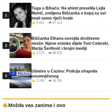
Tuga u Bihaću: Na ahiret preselila Lejla
Muhić, omiljena Bišćanka o kojoj su svi
1
imali samo riječi hvale
3.421 👁 97.111
Bišćanka Elhana osvojila društvene
mreže: Njene snimke dijele Toni Cetinski,
2
Marija Šerifović i brojni mediji
3.175 👁 88.551
Ubistvo u Cazinu: Policija uhapsila
3
osumnjičenog
1.293 👁 39.791
Možda vas zanima i ovo