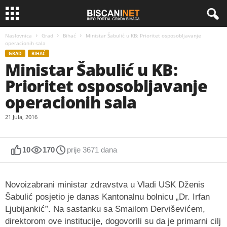
Naslovnica
Grad
Bihać
Ministar Šabulić u KB: Prioritet osposobljavanje
operacionih sala
GRAD
BIHAĆ
Ministar Šabulić u KB:
Prioritet osposobljavanje
operacionih sala
21 Jula, 2016
10
170
prije 3671 dana
Novoizabrani ministar zdravstva u Vladi USK Dženis
Šabulić posjetio je danas Kantonalnu bolnicu „Dr. Irfan
Ljubijankić”. Na sastanku sa Smailom Derviševićem,
direktorom ove institucije, dogovorili su da je primarni cilj