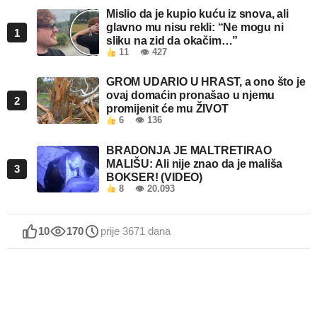
Mislio da je kupio kuću iz snova, ali
glavno mu nisu rekli: “Ne mogu ni
1
sliku na zid da okačim…”
11
👁 427
GROM UDARIO U HRAST, a ono što je
ovaj domaćin pronašao u njemu
2
promijenit će mu ŽIVOT
6
👁 136
BRADONJA JE MALTRETIRAO
MALIŠU: Ali nije znao da je mališa
3
BOKSER! (VIDEO)
8
👁 20.093
10
170
prije 3671 dana