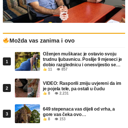
Možda vas zanima i ovo
Oženjen muškarac je ostavio svoju
trudnu ljubavnicu. Poslije 9 mjeseci je
1
dobio razglednicu i onesvijestio se
11
👁 857
kada je pročitao šta piše!
VIDEO: Rasporili zmiju uvjereni da im
2
je pojela tele, pa ostali u čudu
8
👁 2.231
649 stepenaca vas dijeli od vrha, a
3
gore vas čeka ovo…
8
👁 153