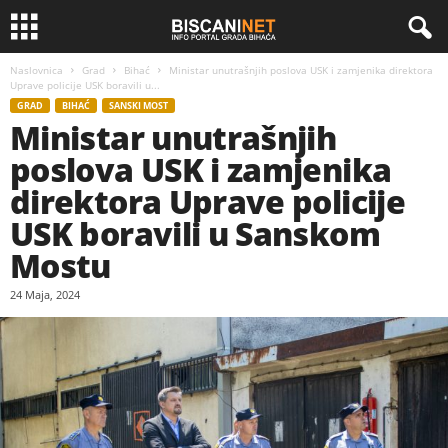
Naslovnica
Grad
Bihać
Ministar unutrašnjih poslova USK i zamjenika direktora
Uprave policije USK boravili u...
GRAD
BIHAĆ
SANSKI MOST
Ministar unutrašnjih
poslova USK i zamjenika
direktora Uprave policije
USK boravili u Sanskom
Mostu
24 Maja, 2024