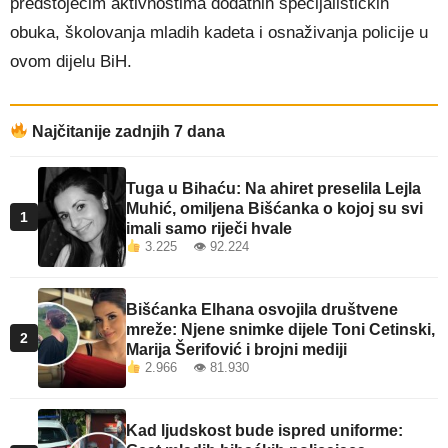
predstojećim aktivnostima dodatnih specijalističkih
obuka, školovanja mladih kadeta i osnaživanja policije u
ovom dijelu BiH.
Najčitanije zadnjih 7 dana
Tuga u Bihaću: Na ahiret preselila Lejla
Muhić, omiljena Bišćanka o kojoj su svi
1
imali samo riječi hvale
3.225 👁 92.224
Bišćanka Elhana osvojila društvene
mreže: Njene snimke dijele Toni Cetinski,
2
Marija Šerifović i brojni mediji
2.966 👁 81.930
Kad ljudskost bude ispred uniforme: