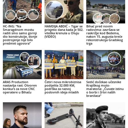
HC-ING: “Na
HAMDIJA ABDIĆ – Tigar se
Bihać pred novim
Smaragdnom mostu
prisjetio dana kada je 502.
radovima: završava se
radili smo samo gornji
viteška krenula u Oluju
raskrižje kod Bedema,
dio konstrukcije, donje
(VIDEO)
nakon 15. augusta kreće
postrojenje nije bilo
rekonstrukcija Gradskog
predmet ugovora”
trga
ARAS Production
Četiri nova mikrobiznisa
Sedić dočekao učesnike
nastavlja rast: Otvoren
podijelila 32.000 KM,
Krajiškog moto-
konkurs za nove CNC
podrška za razvoj
maratona: „Čuvate istinu
operatere u Bihaću
poslovnih ideja mladih
o borbi i žrtvi naših
branilaca“