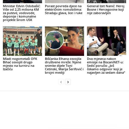
Ministar Edvin Odobašić:
Porast povreda djece na
General Izet Nanić: Heroj
Više od 2,25 miliona KM
električnim romobilima:
Bosne i Hercegovine koji
za puteve, vodovode,
Stradaju glava, lice i ruke
nije zaboravljen
deponije i komunalne
projekte širom USK
Mladi nogometaši OFK
Bišćanka Elhana osvojila
Dva mjeseca nakon
Bihać osvojili drugo
društvene mreže: Njene
emisije na BiscaniNET-u:
mjesto na turniru na
snimke dijele Toni
Sedić poručio „Još
Izačiću
Cetinski, Marija Šerifović i
čekamo odgovor koji je
brojni mediji
najavljen za sedam dana“