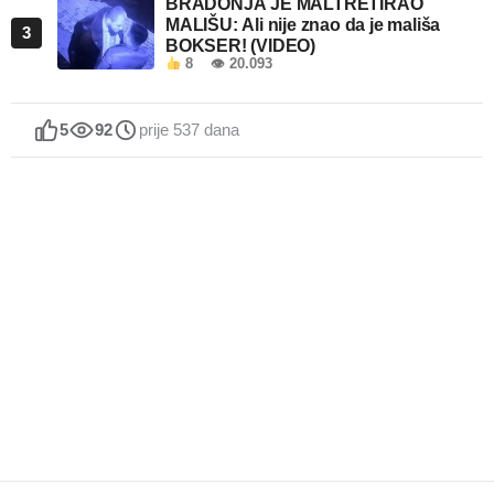
BRADONJA JE MALTRETIRAO
MALIŠU: Ali nije znao da je mališa
3
BOKSER! (VIDEO)
8
👁 20.093
5
92
prije 537 dana