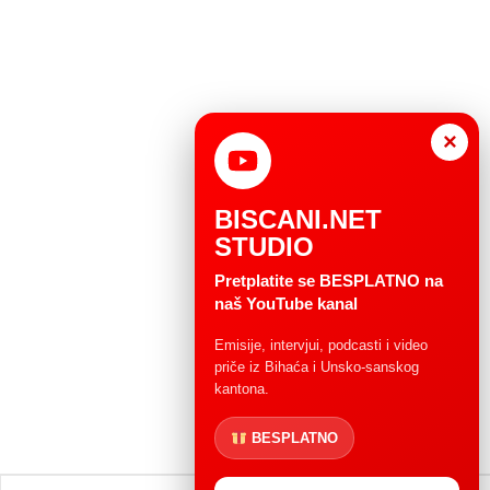
×
BISCANI.NET
STUDIO
Pretplatite se BESPLATNO na
naš YouTube kanal
Emisije, intervjui, podcasti i video
priče iz Bihaća i Unsko-sanskog
kantona.
BESPLATNO