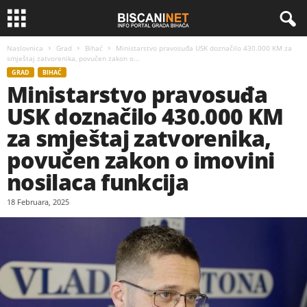
Naslovnica
Grad
Bihać
Ministarstvo pravosuđa USK doznačilo 430.000 KM za
smještaj zatvorenika, povučen zakon o...
GRAD
BIHAĆ
Ministarstvo pravosuđa
USK doznačilo 430.000 KM
za smještaj zatvorenika,
povučen zakon o imovini
nosilaca funkcija
18 Februara, 2025