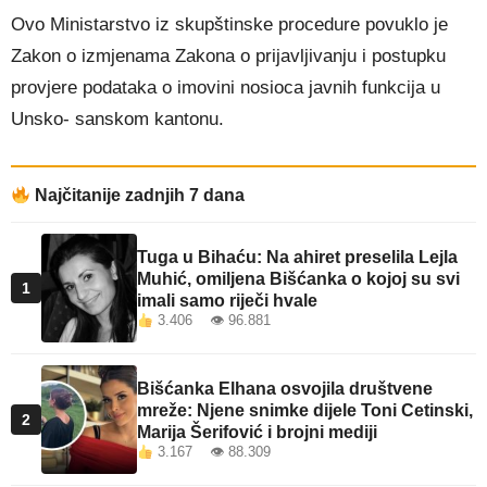
Ovo Ministarstvo iz skupštinske procedure povuklo je
Zakon o izmjenama Zakona o prijavljivanju i postupku
provjere podataka o imovini nosioca javnih funkcija u
Unsko- sanskom kantonu.
Najčitanije zadnjih 7 dana
Tuga u Bihaću: Na ahiret preselila Lejla
Muhić, omiljena Bišćanka o kojoj su svi
1
imali samo riječi hvale
3.406 👁 96.881
Bišćanka Elhana osvojila društvene
mreže: Njene snimke dijele Toni Cetinski,
2
Marija Šerifović i brojni mediji
3.167 👁 88.309