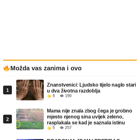
Možda vas zanima i ovo
Znanstvenici: Ljudsko tijelo naglo stari
1
u dva životna razdoblja
4
👁 190
Mama nije znala zbog čega je grobno
mjesto njenog sina uvijek zeleno,
2
rasplakala se kad je saznala istinu
5
👁 257