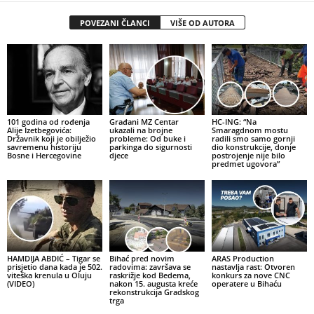
POVEZANI ČLANCI
VIŠE OD AUTORA
101 godina od rođenja
Građani MZ Centar
HC-ING: “Na
Alije Izetbegovića:
ukazali na brojne
Smaragdnom mostu
Državnik koji je obilježio
probleme: Od buke i
radili smo samo gornji
savremenu historiju
parkinga do sigurnosti
dio konstrukcije, donje
Bosne i Hercegovine
djece
postrojenje nije bilo
predmet ugovora”
HAMDIJA ABDIĆ – Tigar se
Bihać pred novim
ARAS Production
prisjetio dana kada je 502.
radovima: završava se
nastavlja rast: Otvoren
viteška krenula u Oluju
raskrižje kod Bedema,
konkurs za nove CNC
(VIDEO)
nakon 15. augusta kreće
operatere u Bihaću
rekonstrukcija Gradskog
trga