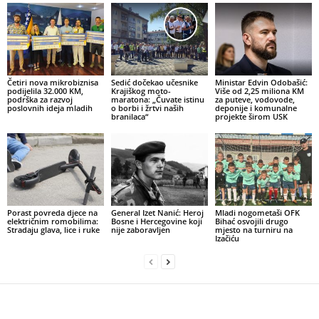
Četiri nova mikrobiznisa
Sedić dočekao učesnike
Ministar Edvin Odobašić:
podijelila 32.000 KM,
Krajiškog moto-
Više od 2,25 miliona KM
podrška za razvoj
maratona: „Čuvate istinu
za puteve, vodovode,
poslovnih ideja mladih
o borbi i žrtvi naših
deponije i komunalne
branilaca“
projekte širom USK
Porast povreda djece na
General Izet Nanić: Heroj
Mladi nogometaši OFK
električnim romobilima:
Bosne i Hercegovine koji
Bihać osvojili drugo
Stradaju glava, lice i ruke
nije zaboravljen
mjesto na turniru na
Izačiću