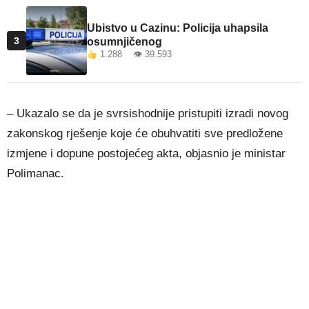
Ubistvo u Cazinu: Policija uhapsila
3
osumnjičenog
1.288 👁 39.593
– Ukazalo se da je svrsishodnije pristupiti izradi novog
zakonskog rješenje koje će obuhvatiti sve predložene
izmjene i dopune postojećeg akta, objasnio je ministar
Polimanac.