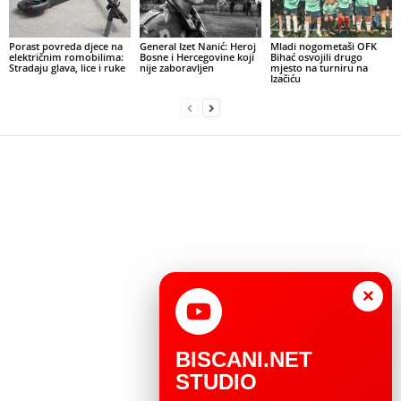
Porast povreda djece na
General Izet Nanić: Heroj
Mladi nogometaši OFK
električnim romobilima:
Bosne i Hercegovine koji
Bihać osvojili drugo
Stradaju glava, lice i ruke
nije zaboravljen
mjesto na turniru na
Izačiću
×
BISCANI.NET
STUDIO