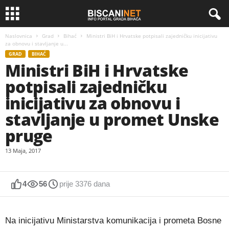
Naslovnica
Grad
Bihać
Ministri BiH i Hrvatske potpisali zajedničku inicijativu
za obnovu i stavljanje u...
GRAD
BIHAĆ
Ministri BiH i Hrvatske
potpisali zajedničku
inicijativu za obnovu i
stavljanje u promet Unske
pruge
13 Maja, 2017
4
56
prije 3376 dana
Na inicijativu Ministarstva komunikacija i prometa Bosne