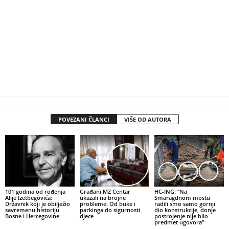
POVEZANI ČLANCI
VIŠE OD AUTORA
101 godina od rođenja
Građani MZ Centar
HC-ING: “Na
Alije Izetbegovića:
ukazali na brojne
Smaragdnom mostu
Državnik koji je obilježio
probleme: Od buke i
radili smo samo gornji
savremenu historiju
parkinga do sigurnosti
dio konstrukcije, donje
Bosne i Hercegovine
djece
postrojenje nije bilo
predmet ugovora”