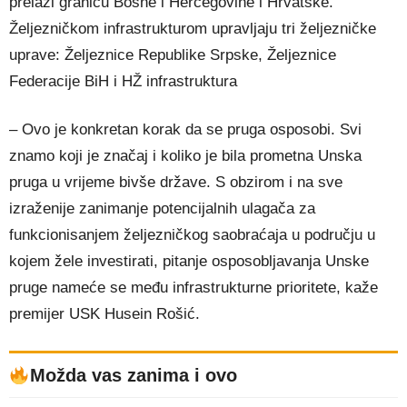
prelazi granicu Bosne i Hercegovine i Hrvatske.
Željezničkom infrastrukturom upravljaju tri željezničke
uprave: Željeznice Republike Srpske, Željeznice
Federacije BiH i HŽ infrastruktura
– Ovo je konkretan korak da se pruga osposobi. Svi
znamo koji je značaj i koliko je bila prometna Unska
pruga u vrijeme bivše države. S obzirom i na sve
izraženije zanimanje potencijalnih ulagača za
funkcionisanjem željezničkog saobraćaja u području u
kojem žele investirati, pitanje osposobljavanja Unske
pruge nameće se među infrastrukturne prioritete, kaže
premijer USK Husein Rošić.
Možda vas zanima i ovo