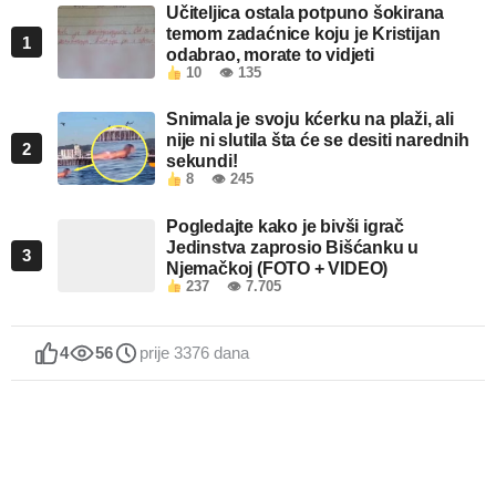
Učiteljica ostala potpuno šokirana
temom zadaćnice koju je Kristijan
1
odabrao, morate to vidjeti
10
👁 135
Snimala je svoju kćerku na plaži, ali
nije ni slutila šta će se desiti narednih
2
sekundi!
8
👁 245
Pogledajte kako je bivši igrač
Jedinstva zaprosio Bišćanku u
3
Njemačkoj (FOTO + VIDEO)
237
👁 7.705
4
56
prije 3376 dana