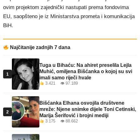
ovim projektom zajednički nastupati prema fondovima
EU, saopšteno je iz Ministarstva prometa i komunikacija
BiH.
Najčitanije zadnjih 7 dana
Tuga u Bihaću: Na ahiret preselila Lejla
Muhić, omiljena Bišćanka o kojoj su svi
1
imali samo riječi hvale
3.421 👁 97.189
Bišćanka Elhana osvojila društvene
mreže: Njene snimke dijele Toni Cetinski,
2
Marija Šerifović i brojni mediji
3.175 👁 88.662