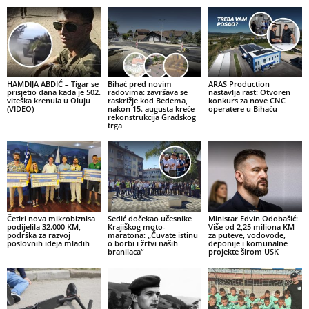
HAMDIJA ABDIĆ – Tigar se
Bihać pred novim
ARAS Production
prisjetio dana kada je 502.
radovima: završava se
nastavlja rast: Otvoren
viteška krenula u Oluju
raskrižje kod Bedema,
konkurs za nove CNC
(VIDEO)
nakon 15. augusta kreće
operatere u Bihaću
rekonstrukcija Gradskog
trga
Četiri nova mikrobiznisa
Sedić dočekao učesnike
Ministar Edvin Odobašić:
podijelila 32.000 KM,
Krajiškog moto-
Više od 2,25 miliona KM
podrška za razvoj
maratona: „Čuvate istinu
za puteve, vodovode,
poslovnih ideja mladih
o borbi i žrtvi naših
deponije i komunalne
branilaca“
projekte širom USK