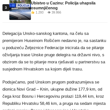
Ubistvo u Cazinu: Policija uhapsila
3
osumnjičenog
1.293 👁 39.866
Delegacija Unsko-sanskog kantona, na čelu sa
premijerom Huseinom Rošićem nedavno je, na sastanku
u poduzeću Željeznice Federacije inicirala da se pitanje
oživljanja trase Unske pruge delegira na državni nivo, s
obzirom da se to pitanje mora rješavati u partnerstvu sa
susjednom Hrvatskom sa kojom dijeli trasu.
Podsjećamo, pod Unskom prugom podrazumijeva se
dionica Novi Grad – Knin, ukupne dužine 177,9 km, od
čega kroz Bosnu i Hercegovinu prolazi 119,44 km, kroz
Republiku Hrvatsku 58,46 km, a pruga na sedam mjesta