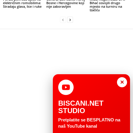
električnim romobilima:
Bosne i Hercegovine koji
Bihać osvojili drugo
Stradaju glava, lice i ruke
nije zaboravljen
mjesto na turniru na
Izačiću
×
BISCANI.NET
STUDIO
Pretplatite se BESPLATNO na
naš YouTube kanal