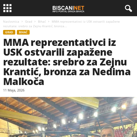
Naslovnica
Grad
Bihać
MMA reprezentativci iz USK ostvarili zapažene
rezultate: srebro za Zejnu Krantić, bronza...
GRAD
BIHAĆ
MMA reprezentativci iz
USK ostvarili zapažene
rezultate: srebro za Zejnu
Krantić, bronza za Nedima
Malkoča
11 Maja, 2026