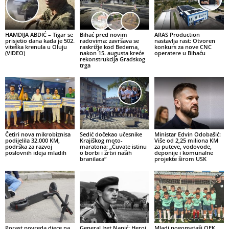
HAMDIJA ABDIĆ – Tigar se
Bihać pred novim
ARAS Production
prisjetio dana kada je 502.
radovima: završava se
nastavlja rast: Otvoren
viteška krenula u Oluju
raskrižje kod Bedema,
konkurs za nove CNC
(VIDEO)
nakon 15. augusta kreće
operatere u Bihaću
rekonstrukcija Gradskog
trga
Četiri nova mikrobiznisa
Sedić dočekao učesnike
Ministar Edvin Odobašić:
podijelila 32.000 KM,
Krajiškog moto-
Više od 2,25 miliona KM
podrška za razvoj
maratona: „Čuvate istinu
za puteve, vodovode,
poslovnih ideja mladih
o borbi i žrtvi naših
deponije i komunalne
branilaca“
projekte širom USK
Porast povreda djece na
General Izet Nanić: Heroj
Mladi nogometaši OFK