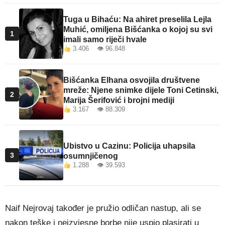
Tuga u Bihaću: Na ahiret preselila Lejla
Muhić, omiljena Bišćanka o kojoj su svi
1
imali samo riječi hvale
3.406 👁 96.848
Bišćanka Elhana osvojila društvene
mreže: Njene snimke dijele Toni Cetinski,
2
Marija Šerifović i brojni mediji
3.167 👁 88.309
Ubistvo u Cazinu: Policija uhapsila
3
osumnjičenog
1.288 👁 39.593
Naif Nejrovaj također je pružio odličan nastup, ali se
nakon teške i neizvjesne borbe nije uspio plasirati u