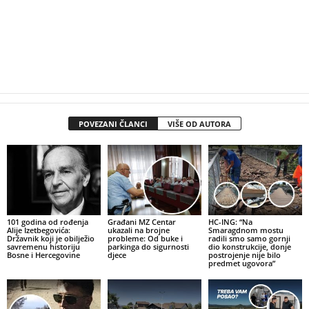
POVEZANI ČLANCI
VIŠE OD AUTORA
101 godina od rođenja
Građani MZ Centar
HC-ING: “Na
Alije Izetbegovića:
ukazali na brojne
Smaragdnom mostu
Državnik koji je obilježio
probleme: Od buke i
radili smo samo gornji
savremenu historiju
parkinga do sigurnosti
dio konstrukcije, donje
Bosne i Hercegovine
djece
postrojenje nije bilo
predmet ugovora”