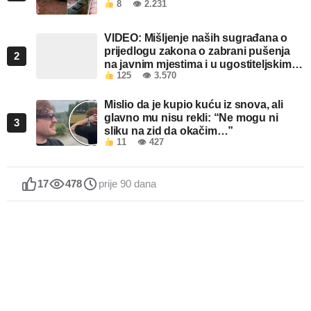
8
👁 2.231
VIDEO: Mišljenje naših sugrađana o
prijedlogu zakona o zabrani pušenja
2
na javnim mjestima i u ugostiteljskim
125
👁 3.570
objektima u FBiH
Mislio da je kupio kuću iz snova, ali
glavno mu nisu rekli: “Ne mogu ni
3
sliku na zid da okačim…”
11
👁 427
17
478
prije 90 dana